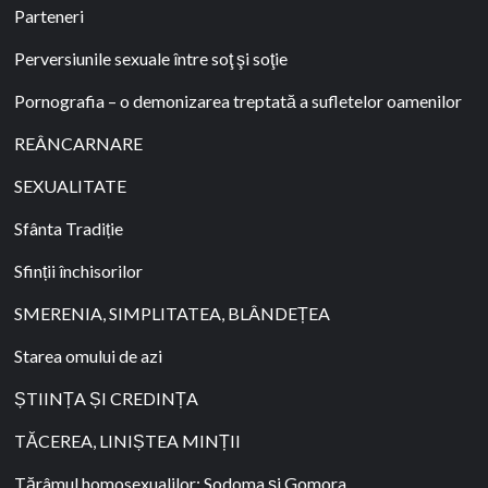
Parteneri
Perversiunile sexuale între soţ şi soţie
Pornografia – o demonizarea treptată a sufletelor oamenilor
REÂNCARNARE
SEXUALITATE
Sfânta Tradiție
Sfinții închisorilor
SMERENIA, SIMPLITATEA, BLÂNDEȚEA
Starea omului de azi
ȘTIINȚA ȘI CREDINȚA
TĂCEREA, LINIȘTEA MINȚII
Tărâmul homosexualilor: Sodoma şi Gomora