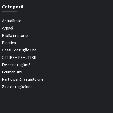
Categorii
Actualitate
Arhivă
Biblia în istorie
Biserica
Ceasul de rugăciune
CITIREA PSALTIRII
De ce ne rugăm?
Ecumenismul
Participanți la rugăciune
Ziua de rugăciune