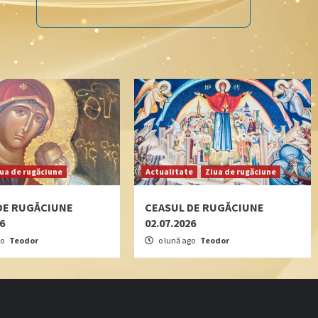
iua de rugăciune
Actualitate
Ziua de rugăciune
DE RUGĂCIUNE
CEASUL DE RUGĂCIUNE
26
02.07.2026
go
Teodor
o lună ago
Teodor