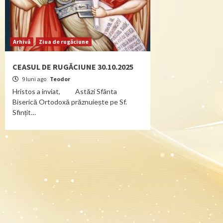
Arhivă
Ziua de rugăciune
CEASUL DE RUGĂCIUNE 30.10.2025
9 luni ago
Teodor
Hristos a inviat, Astăzi Sfânta
Biserică Ortodoxă prăznuiește pe Sf.
Sfințit…