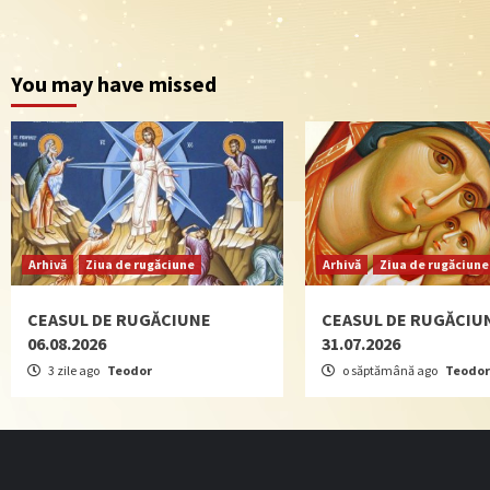
You may have missed
Arhivă
Ziua de rugăciune
Arhivă
Ziua de rugăciune
CEASUL DE RUGĂCIUNE
CEASUL DE RUGĂCIU
06.08.2026
31.07.2026
3 zile ago
Teodor
o săptămână ago
Teodor