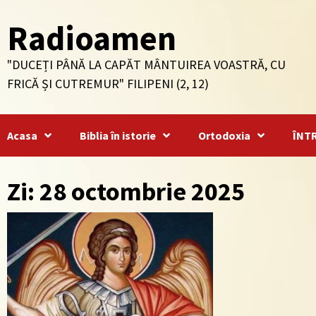
Skip
Radioamen
to
content
"DUCEȚI PÂNĂ LA CAPĂT MÂNTUIREA VOASTRĂ, CU
FRICĂ ȘI CUTREMUR" FILIPENI (2, 12)
Acasa
Biblia în istorie
Ortodoxia
ÎNT
Zi: 28 octombrie 2025