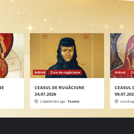
Arhivă
Ziua de rugăciune
Arhivă
Z
NE
CEASUL DE RUGĂCIUNE
CEASUL 
24.07.2026
09.07.20
2 săptămâni ago
Teodor
o lună a