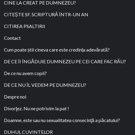
CINE LA CREAT PE DUMNEZEU?
CITEȘTE SF. SCRIPTURĂ ÎNTR-UN AN
CITIREA PSALTIRII
Contact
Cum poate știi cineva care este credința adevărată?
DE CE ÎI ÎNGĂDUIE DUMNEZEU PE CEI CARE FAC RĂU?
De ce nu avem copii?
DE CE NU ÎL VEDEM PE DUMNEZEU?
Despre noi
Divorţez. Nu ne potrivim la pat !
Doamne, este sau nu sexualitatea consecinţă a păcatului?
DUHUL CUVINTELOR