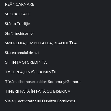
REÂNCARNARE
SEXUALITATE
Sfânta Tradiție
Sfinții închisorilor
SMERENIA, SIMPLITATEA, BLÂNDEȚEA
Starea omului de azi
ȘTIINȚA ȘI CREDINȚA
TĂCEREA, LINIȘTEA MINȚII
Tărâmul homosexualilor: Sodoma şi Gomora
TINERII FAȚĂ ÎN FAȚĂ CU BISERICA
Viața și activitatea lui Dumitru Cornilescu