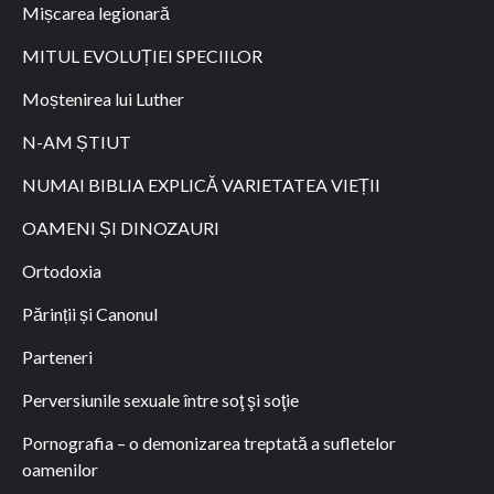
Mișcarea legionară
MITUL EVOLUȚIEI SPECIILOR
Moștenirea lui Luther
N-AM ȘTIUT
NUMAI BIBLIA EXPLICĂ VARIETATEA VIEȚII
OAMENI ȘI DINOZAURI
Ortodoxia
Părinții și Canonul
Parteneri
Perversiunile sexuale între soţ şi soţie
Pornografia – o demonizarea treptată a sufletelor
oamenilor