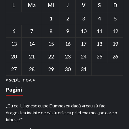
L
Ma
Mi
J
V
S
D
1
2
3
4
5
6
7
8
9
10
11
12
13
14
15
16
17
18
19
20
21
22
23
24
25
26
27
28
29
30
31
« sept.
nov. »
Pagini
„Cu ce-L jignesc eu pe Dumnezeu dacă vreau să fac
dragostea înainte de căsătorie cu prietena mea, pe care o
iubesc?”