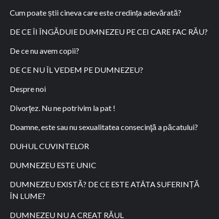
Cum poate știi cineva care este credința adevărată?
DE CE ÎI ÎNGĂDUIE DUMNEZEU PE CEI CARE FAC RĂU?
De ce nu avem copii?
DE CE NU ÎL VEDEM PE DUMNEZEU?
Despre noi
Divorţez. Nu ne potrivim la pat !
Doamne, este sau nu sexualitatea consecinţă a păcatului?
DUHUL CUVINTELOR
DUMNEZEU ESTE UNIC
DUMNEZEU EXISTĂ? DE CE ESTE ATÂTA SUFERINȚĂ
ÎN LUME?
DUMNEZEU NU A CREAT RĂUL