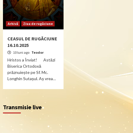
Arhivă
Ziua de rugăciune
CEASUL DE RUGĂCIUNE
16.10.2025
10 luni ago
Teodor
Hristos a Înviat! Astăzi
Biserica Ortodoxă
prăznuiește pe Sf. Mc.
Longhin Sutașul. Aș vrea…
Transmisie live