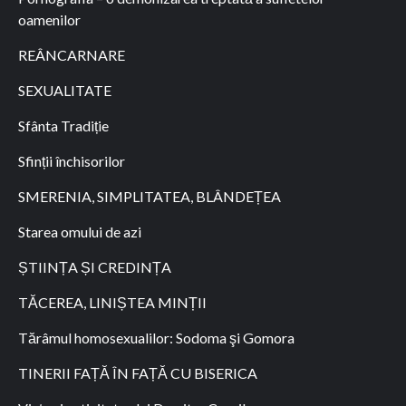
oamenilor
REÂNCARNARE
SEXUALITATE
Sfânta Tradiție
Sfinții închisorilor
SMERENIA, SIMPLITATEA, BLÂNDEȚEA
Starea omului de azi
ȘTIINȚA ȘI CREDINȚA
TĂCEREA, LINIȘTEA MINȚII
Tărâmul homosexualilor: Sodoma şi Gomora
TINERII FAȚĂ ÎN FAȚĂ CU BISERICA