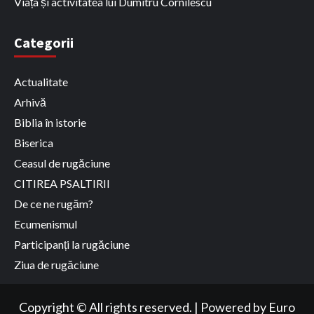
Viața și activitatea lui Dumitru Cornilescu
Categorii
Actualitate
Arhivă
Biblia în istorie
Biserica
Ceasul de rugăciune
CITIREA PSALTIRII
De ce ne rugăm?
Ecumenismul
Participanți la rugăciune
Ziua de rugăciune
Copyright © All rights reserved.
|
Powered by
Euro