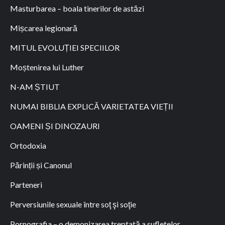
Masturbarea – boala tinerilor de astăzi
Mișcarea legionară
MITUL EVOLUȚIEI SPECIILOR
Moștenirea lui Luther
N-AM ȘTIUT
NUMAI BIBLIA EXPLICĂ VARIETATEA VIEȚII
OAMENI ȘI DINOZAURI
Ortodoxia
Părinții și Canonul
Parteneri
Perversiunile sexuale între soţ şi soţie
Pornografia – o demonizarea treptată a sufletelor