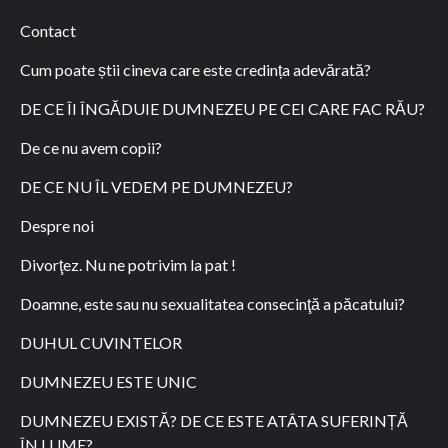
Contact
Cum poate știi cineva care este credința adevărată?
DE CE ÎI ÎNGĂDUIE DUMNEZEU PE CEI CARE FAC RĂU?
De ce nu avem copii?
DE CE NU ÎL VEDEM PE DUMNEZEU?
Despre noi
Divorţez. Nu ne potrivim la pat !
Doamne, este sau nu sexualitatea consecinţă a păcatului?
DUHUL CUVINTELOR
DUMNEZEU ESTE UNIC
DUMNEZEU EXISTĂ? DE CE ESTE ATÂTA SUFERINȚĂ
ÎN LUME?