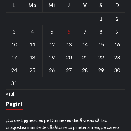
L
Ma
Mi
J
V
S
D
1
2
3
4
5
6
7
8
9
10
11
12
13
14
15
16
17
18
19
20
21
22
23
24
25
26
27
28
29
30
31
« iul.
Pagini
„Cu ce-L jignesc eu pe Dumnezeu dacă vreau să fac
dragostea înainte de căsătorie cu prietena mea, pe care o