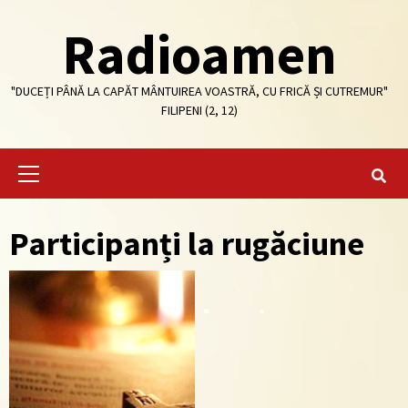
Skip
Radioamen
to
content
"DUCEȚI PÂNĂ LA CAPĂT MÂNTUIREA VOASTRĂ, CU FRICĂ ȘI CUTREMUR"
FILIPENI (2, 12)
Primary
Menu
Participanți la rugăciune