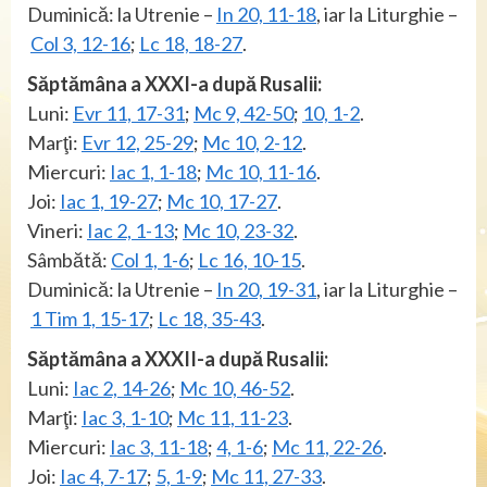
Duminică: la Utrenie –
In 20, 11-18
, iar la Liturghie –
Col 3, 12-16
;
Lc 18, 18-27
.
Săptămâna a XXXI-a după Rusalii:
Luni:
Evr 11, 17-31
;
Mc 9, 42-50
;
10, 1-2
.
Marţi:
Evr 12, 25-29
;
Mc 10, 2-12
.
Miercuri:
Iac 1, 1-18
;
Mc 10, 11-16
.
Joi:
Iac 1, 19-27
;
Mc 10, 17-27
.
Vineri:
Iac 2, 1-13
;
Mc 10, 23-32
.
Sâmbătă:
Col 1, 1-6
;
Lc 16, 10-15
.
Duminică: la Utrenie –
In 20, 19-31
, iar la Liturghie –
1 Tim 1, 15-17
;
Lc 18, 35-43
.
Săptămâna a XXXII-a după Rusalii:
Luni:
Iac 2, 14-26
;
Mc 10, 46-52
.
Marţi:
Iac 3, 1-10
;
Mc 11, 11-23
.
Miercuri:
Iac 3, 11-18
;
4, 1-6
;
Mc 11, 22-26
.
Joi:
Iac 4, 7-17
;
5, 1-9
;
Mc 11, 27-33
.