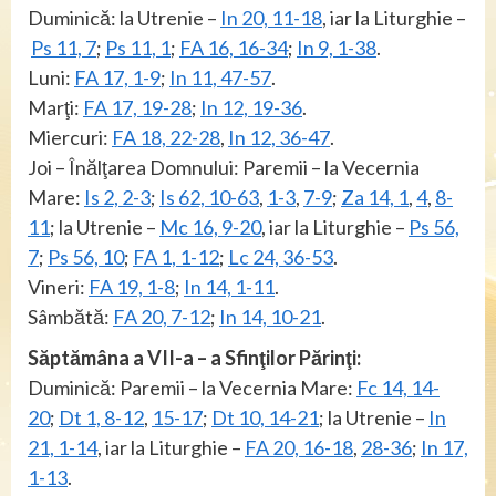
Duminică: la Utrenie –
In 20, 11-18
, iar la Liturghie –
Ps 11, 7
;
Ps 11, 1
;
FA 16, 16-34
;
In 9, 1-38
.
Luni:
FA 17, 1-9
;
In 11, 47-57
.
Marţi:
FA 17, 19-28
;
In 12, 19-36
.
Miercuri:
FA 18, 22-28
,
In 12, 36-47
.
Joi – Înălţarea Domnului: Paremii – la Vecernia
Mare:
Is 2, 2-3
;
Is 62, 10-63
,
1-3
,
7-9
;
Za 14, 1
,
4
,
8-
11
; la Utrenie –
Mc 16, 9-20
, iar la Liturghie –
Ps 56,
7
;
Ps 56, 10
;
FA 1, 1-12
;
Lc 24, 36-53
.
Vineri:
FA 19, 1-8
;
In 14, 1-11
.
Sâmbătă:
FA 20, 7-12
;
In 14, 10-21
.
Săptămâna a VII-a – a Sfinţilor Părinţi:
Duminică: Paremii – la Vecernia Mare:
Fc 14, 14-
20
;
Dt 1, 8-12
,
15-17
;
Dt 10, 14-21
; la Utrenie –
In
21, 1-14
, iar la Liturghie –
FA 20, 16-18
,
28-36
;
In 17,
1-13
.