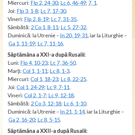
Miercuri:
Flp 2, 24-30
;
Lc 6, 46-49
;
7, 1
.
Joi:
Flp 3, 1-8
;
Lc 7, 17-30
.
Vineri:
Flp 2, 8-19
;
Lc 7, 31-35
.
Sâmbătă:
2 Co 1, 8-11
;
Lc 5, 27-32
.
Duminică: la Utrenie –
In 20, 19-31
, iar la Liturghie –
Ga 1, 11-19
;
Lc 7, 11-16
.
Săptămâna a XXI-a după Rusalii:
Luni:
Flp 4, 10-23
;
Lc 7, 36-50
.
Marţi:
Col 1, 1-11
;
Lc 8, 1-3
.
Miercuri:
Col 1, 18-23
;
Lc 8, 22-25
.
Joi:
Col 1, 24-29
;
Lc 9, 7-11
.
Vineri:
Col 2, 1-7
;
Lc 9, 12-18
.
Sâmbătă:
2 Co 3, 12-18
;
Lc 6, 1-10
.
Duminică: la Utrenie –
In 21, 1-14
, iar la Liturghie –
Ga 2, 16-20
;
Lc 8, 5-15
.
Săptămâna a XXII-a după Rusalii: