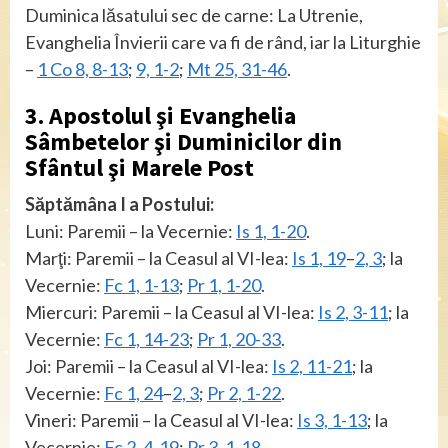
Duminica lăsatului sec de carne: La Utrenie,
Evanghelia Învierii care va fi de rând, iar la Liturghie
–
1 Co 8, 8-13
;
9, 1-2
;
Mt 25, 31-46
.
3. Apostolul şi Evanghelia
Sâmbetelor şi Duminicilor din
Sfântul şi Marele Post
Săptămâna I a Postului:
Luni: Paremii – la Vecernie:
Is 1, 1-20
.
Marţi: Paremii – la Ceasul al VI-lea:
Is 1, 19
–
2, 3
; la
Vecernie:
Fc 1, 1-13
;
Pr 1, 1-20
.
Miercuri: Paremii – la Ceasul al VI-lea:
Is 2, 3-11
; la
Vecernie:
Fc 1, 14-23
;
Pr 1, 20-33
.
Joi: Paremii – la Ceasul al VI-lea:
Is 2, 11-21
; la
Vecernie:
Fc 1, 24
–
2, 3
;
Pr 2, 1-22
.
Vineri: Paremii – la Ceasul al VI-lea:
Is 3, 1-13
; la
Vecernie:
Fc 2, 4-19
;
Pr 3, 1-18
.