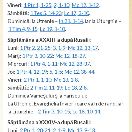
Vineri:
1 Ptr 1, 1-25
;
2, 1-10
;
Mc 12, 1-12
.
Sâmbătă:
1 Tes 5, 14-23
;
Lc 17, 3-10
.
Duminică: la Utrenie –
In 21, 1-14
, iar la Liturghie –
1 Tim 4, 9-15
;
Lc 19, 1-10
.
Săptămâna a XXXIII-a după Rusalii:
Luni:
1 Ptr 2, 21-25
;
3, 1-9
;
Mc 12, 13-17
.
Marţi:
1 Ptr 3, 10-22
;
Mc 12, 18-27
.
Miercuri:
1 Ptr 4, 1-11
;
Mc 12, 28-37
.
Joi:
1 Ptr 4, 12-19
;
5, 1-5
;
Mc 12, 38-44
.
Vineri:
2 Ptr 1, 1-10
;
Mc 13, 1-8
.
Sâmbătă:
2 Tim 2, 11-19
;
Lc 18, 2-8
.
Duminica Vameşului şi a Fariseului:
La Utrenie, Evanghelia Învierii care va fi de rând, iar
la Liturghie –
2 Tim 3, 10-15
;
Lc 18, 10-14
.
Săptămâna a XXXIV-a după Rusalii:
Luni:
2 Ptr 1, 20-21
;
2, 1-9
;
Mc 13, 9-13
.