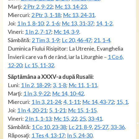
Marţi:
2 Ptr 2, 9-22
;
Mc 13, 14-23
.
Miercuri:
2 Ptr 3, 1-18
;
Mc 13, 24-31
.
Joi:
1 In 1, 8-10
;
2, 1-6
;
Mc 13, 31-37
;
14, 1-2
.
Vineri:
1 In 2, 7-17
;
Mc 14, 3-9
.
Sâmbătă:
2 Tim 3, 1-9
;
Lc 20, 46-47
;
21, 1-4
.
Duminica Fiului Risipitor: La Utrenie, Evanghelia
Învierii care va fi de rând, iar la Liturghie –
1 Co 6,
12-20
;
Lc 15, 11-32
.
Săptămâna a XXXV-a după Rusalii:
Luni:
1 In 2, 18-29
;
3, 1-8
;
Mc 11, 1-11
.
Marţi:
1 In 3, 9-22
;
Mc 14, 10-42
.
Miercuri:
1 In 3, 21-24
;
4, 1-11
;
Mc 14, 43-72
;
15, 1
.
Joi:
1 In 4, 20-21
;
5, 1-21
;
Mc 15, 1-15
.
Vineri:
2 In 1, 1-13
;
Mc 15, 22
,
25
,
33-41
.
Sâmbătă:
1 Co 10, 23-38
;
Lc 21, 8-9
,
25-27
,
33-36
.
Răposaţi:
1 Tes 4, 13-17
;
In 5, 24-30
.