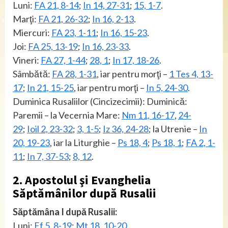
Luni:
FA 21, 8-14
;
In 14, 27-31
;
15, 1-7
.
Marţi:
FA 21, 26-32
;
In 16, 2-13
.
Miercuri:
FA 23, 1-11
;
In 16, 15-23
.
Joi:
FA 25, 13-19
;
In 16, 23-33
.
Vineri:
FA 27, 1-44
;
28, 1
;
In 17, 18-26
.
Sâmbătă:
FA 28, 1-31
, iar pentru morţi –
1 Tes 4, 13-
17
;
In 21, 15-25
, iar pentru morţi –
In 5, 24-30
.
Duminica Rusaliilor (Cincizecimii): Duminică:
Paremii – la Vecernia Mare:
Nm 11, 16-17
,
24-
29
;
Ioil 2, 23-32
;
3, 1-5
;
Iz 36, 24-28
; la Utrenie –
In
20, 19-23
, iar la Liturghie –
Ps 18, 4
;
Ps 18, 1
;
FA 2, 1-
11
;
In 7, 37-53
;
8, 12
.
2. Apostolul şi Evanghelia
Săptămânilor după Rusalii
Săptămâna I după Rusalii:
Luni:
Ef 5, 8-19
;
Mt 18, 10-20
.