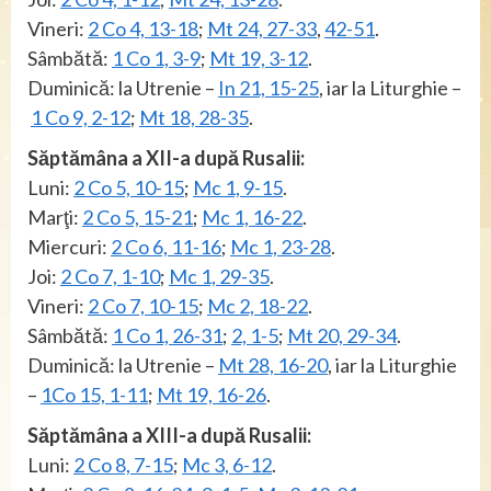
Vineri:
2 Co 4, 13-18
;
Mt 24, 27-33
,
42-51
.
Sâmbătă:
1 Co 1, 3-9
;
Mt 19, 3-12
.
Duminică: la Utrenie –
In 21, 15-25
, iar la Liturghie –
1 Co 9, 2-12
;
Mt 18, 28-35
.
Săptămâna a XII-a după Rusalii:
Luni:
2 Co 5, 10-15
;
Mc 1, 9-15
.
Marţi:
2 Co 5, 15-21
;
Mc 1, 16-22
.
Miercuri:
2 Co 6, 11-16
;
Mc 1, 23-28
.
Joi:
2 Co 7, 1-10
;
Mc 1, 29-35
.
Vineri:
2 Co 7, 10-15
;
Mc 2, 18-22
.
Sâmbătă:
1 Co 1, 26-31
;
2, 1-5
;
Mt 20, 29-34
.
Duminică: la Utrenie –
Mt 28, 16-20
, iar la Liturghie
–
1Co 15, 1-11
;
Mt 19, 16-26
.
Săptămâna a XIII-a după Rusalii:
Luni:
2 Co 8, 7-15
;
Mc 3, 6-12
.