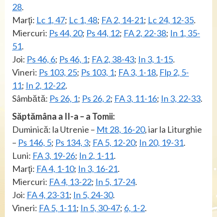
28
.
Marţi:
Lc 1, 47
;
Lc 1, 48
;
FA 2, 14-21
;
Lc 24, 12-35
.
Miercuri:
Ps 44, 20
;
Ps 44, 12
;
FA 2, 22-38
;
In 1, 35-
51
.
Joi:
Ps 46, 6
;
Ps 46, 1
;
FA 2, 38-43
;
In 3, 1-15
.
Vineri:
Ps 103, 25
;
Ps 103, 1
;
FA 3, 1-18
,
Flp 2, 5-
11
;
In 2, 12-22
.
Sâmbătă:
Ps 26, 1
;
Ps 26, 2
;
FA 3, 11-16
;
In 3, 22-33
.
Săptămâna a II-a – a Tomii:
Duminică: la Utrenie –
Mt 28, 16-20
, iar la Liturghie
–
Ps 146, 5
;
Ps 134, 3
;
FA 5, 12-20
;
In 20, 19-31
.
Luni:
FA 3, 19-26
;
In 2, 1-11
.
Marţi:
FA 4, 1-10
;
In 3, 16-21
.
Miercuri:
FA 4, 13-22
;
In 5, 17-24
.
Joi:
FA 4, 23-31
;
In 5, 24-30
.
Vineri:
FA 5, 1-11
;
In 5, 30-47
;
6, 1-2
.