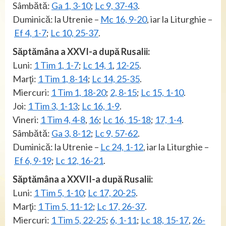
Sâmbătă:
Ga 1, 3-10
;
Lc 9, 37-43
.
Duminică: la Utrenie –
Mc 16, 9-20
, iar la Liturghie –
Ef 4, 1-7
;
Lc 10, 25-37
.
Săptămâna a XXVI-a după Rusalii:
Luni:
1 Tim 1, 1-7
;
Lc 14, 1
,
12-25
.
Marţi:
1 Tim 1, 8-14
;
Lc 14, 25-35
.
Miercuri:
1 Tim 1, 18-20
;
2, 8-15
;
Lc 15, 1-10
.
Joi:
1 Tim 3, 1-13
;
Lc 16, 1-9
.
Vineri:
1 Tim 4, 4-8
,
16
;
Lc 16, 15-18
;
17, 1-4
.
Sâmbătă:
Ga 3, 8-12
;
Lc 9, 57-62
.
Duminică: la Utrenie –
Lc 24, 1-12
, iar la Liturghie –
Ef 6, 9-19
;
Lc 12, 16-21
.
Săptămâna a XXVII-a după Rusalii:
Luni:
1 Tim 5, 1-10
;
Lc 17, 20-25
.
Marţi:
1 Tim 5, 11-12
;
Lc 17, 26-37
.
Miercuri:
1 Tim 5, 22-25
;
6, 1-11
;
Lc 18, 15-17
,
26-