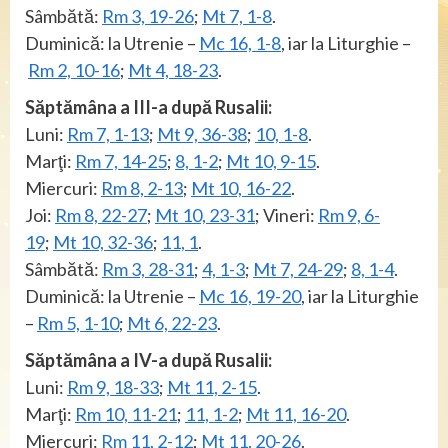
Sâmbătă:
Rm 3, 19-26
;
Mt 7, 1-8
.
Duminică: la Utrenie –
Mc 16, 1-8
, iar la Liturghie –
Rm 2, 10-16
;
Mt 4, 18-23
.
Săptămâna a III-a după Rusalii:
Luni:
Rm 7, 1-13
;
Mt 9, 36-38
;
10, 1-8
.
Marţi:
Rm 7, 14-25
;
8, 1-2
;
Mt 10, 9-15
.
Miercuri:
Rm 8, 2-13
;
Mt 10, 16-22
.
Joi:
Rm 8, 22-27
;
Mt 10, 23-31
; Vineri:
Rm 9, 6-
19
;
Mt 10, 32-36
;
11, 1
.
Sâmbătă:
Rm 3, 28-31
;
4, 1-3
;
Mt 7, 24-29
;
8, 1-4
.
Duminică: la Utrenie –
Mc 16, 19-20
, iar la Liturghie
–
Rm 5, 1-10
;
Mt 6, 22-23
.
Săptămâna a IV-a după Rusalii:
Luni:
Rm 9, 18-33
;
Mt 11, 2-15
.
Marţi:
Rm 10, 11-21
;
11, 1-2
;
Mt 11, 16-20
.
Miercuri:
Rm 11, 2-12
;
Mt 11, 20-26
.