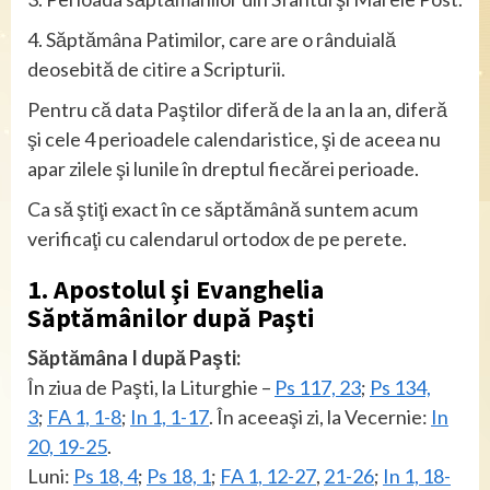
4. Săptămâna Patimilor, care are o rânduială
deosebită de citire a Scripturii.
Pentru că data Paştilor diferă de la an la an, diferă
şi cele 4 perioadele calendaristice, şi de aceea nu
apar zilele şi lunile în dreptul fiecărei perioade.
Ca să ştiţi exact în ce săptămână suntem acum
verificaţi cu calendarul ortodox de pe perete.
1. Apostolul şi Evanghelia
Săptămânilor după Paşti
Săptămâna I după Paşti:
În ziua de Paşti, la Liturghie –
Ps 117, 23
;
Ps 134,
3
;
FA 1, 1-8
;
In 1, 1-17
. În aceeaşi zi, la Vecernie:
In
20, 19-25
.
Luni:
Ps 18, 4
;
Ps 18, 1
;
FA 1, 12-27
,
21-26
;
In 1, 18-