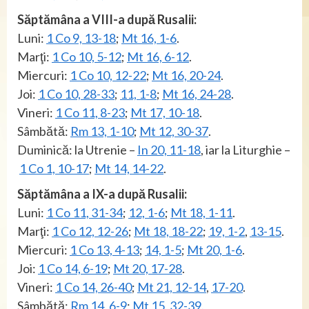
Săptămâna a VIII-a după Rusalii:
Luni:
1 Co 9, 13-18
;
Mt 16, 1-6
.
Marţi:
1 Co 10, 5-12
;
Mt 16, 6-12
.
Miercuri:
1 Co 10, 12-22
;
Mt 16, 20-24
.
Joi:
1 Co 10, 28-33
;
11, 1-8
;
Mt 16, 24-28
.
Vineri:
1 Co 11, 8-23
;
Mt 17, 10-18
.
Sâmbătă:
Rm 13, 1-10
;
Mt 12, 30-37
.
Duminică: la Utrenie –
In 20, 11-18
, iar la Liturghie –
1 Co 1, 10-17
;
Mt 14, 14-22
.
Săptămâna a IX-a după Rusalii:
Luni:
1 Co 11, 31-34
;
12, 1-6
;
Mt 18, 1-11
.
Marţi:
1 Co 12, 12-26
;
Mt 18, 18-22
;
19, 1-2
,
13-15
.
Miercuri:
1 Co 13, 4-13
;
14, 1-5
;
Mt 20, 1-6
.
Joi:
1 Co 14, 6-19
;
Mt 20, 17-28
.
Vineri:
1 Co 14, 26-40
;
Mt 21, 12-14
,
17-20
.
Sâmbătă:
Rm 14, 6-9
;
Mt 15, 32-39
.