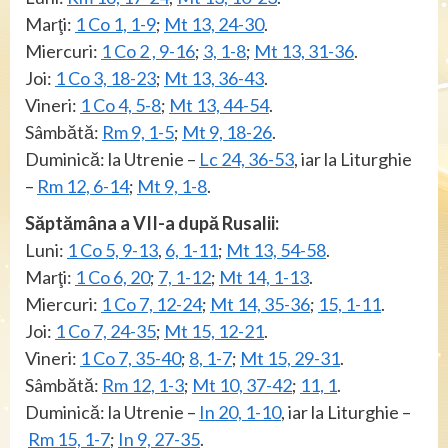
Marţi:
1 Co 1, 1-9
;
Mt 13, 24-30
.
Miercuri:
1 Co 2 , 9-16
;
3, 1-8
;
Mt 13, 31-36
.
Joi:
1 Co 3, 18-23
;
Mt 13, 36-43
.
Vineri:
1 Co 4, 5-8
;
Mt 13, 44-54
.
Sâmbătă:
Rm 9, 1-5
;
Mt 9, 18-26
.
Duminică: la Utrenie –
Lc 24, 36-53
, iar la Liturghie
–
Rm 12, 6-14
;
Mt 9, 1-8
.
Săptămâna a VII-a după Rusalii:
Luni:
1 Co 5, 9-13
,
6, 1-11
;
Mt 13, 54-58
.
Marţi:
1 Co 6, 20
;
7, 1-12
;
Mt 14, 1-13
.
Miercuri:
1 Co 7, 12-24
;
Mt 14, 35-36
;
15, 1-11
.
Joi:
1 Co 7, 24-35
;
Mt 15, 12-21
.
Vineri:
1 Co 7, 35-40
;
8, 1-7
;
Mt 15, 29-31
.
Sâmbătă:
Rm 12, 1-3
;
Mt 10, 37-42
;
11, 1
.
Duminică: la Utrenie –
In 20, 1-10
, iar la Liturghie –
Rm 15, 1-7
;
In 9, 27-35
.