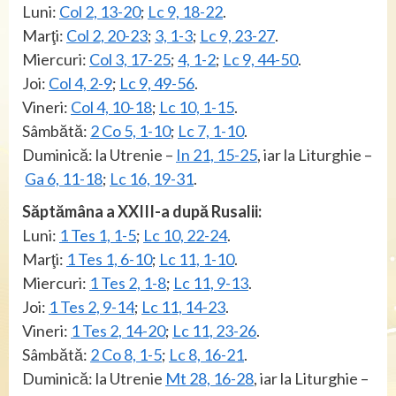
Luni:
Col 2, 13-20
;
Lc 9, 18-22
.
Marţi:
Col 2, 20-23
;
3, 1-3
;
Lc 9, 23-27
.
Miercuri:
Col 3, 17-25
;
4, 1-2
;
Lc 9, 44-50
.
Joi:
Col 4, 2-9
;
Lc 9, 49-56
.
Vineri:
Col 4, 10-18
;
Lc 10, 1-15
.
Sâmbătă:
2 Co 5, 1-10
;
Lc 7, 1-10
.
Duminică: la Utrenie –
In 21, 15-25
, iar la Liturghie –
Ga 6, 11-18
;
Lc 16, 19-31
.
Săptămâna a XXIII-a după Rusalii:
Luni:
1 Tes 1, 1-5
;
Lc 10, 22-24
.
Marţi:
1 Tes 1, 6-10
;
Lc 11, 1-10
.
Miercuri:
1 Tes 2, 1-8
;
Lc 11, 9-13
.
Joi:
1 Tes 2, 9-14
;
Lc 11, 14-23
.
Vineri:
1 Tes 2, 14-20
;
Lc 11, 23-26
.
Sâmbătă:
2 Co 8, 1-5
;
Lc 8, 16-21
.
Duminică: la Utrenie
Mt 28, 16-28
, iar la Liturghie –