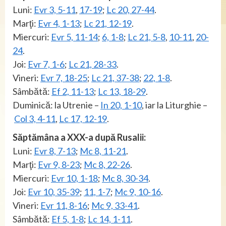
Luni:
Evr 3, 5-11
,
17-19
;
Lc 20, 27-44
.
Marţi:
Evr 4, 1-13
;
Lc 21, 12-19
.
Miercuri:
Evr 5, 11-14
;
6, 1-8
;
Lc 21, 5-8
,
10-11
,
20-
24
.
Joi:
Evr 7, 1-6
;
Lc 21, 28-33
.
Vineri:
Evr 7, 18-25
;
Lc 21, 37-38
;
22, 1-8
.
Sâmbătă:
Ef 2, 11-13
;
Lc 13, 18-29
.
Duminică: la Utrenie –
In 20, 1-10
, iar la Liturghie –
Col 3, 4-11
,
Lc 17, 12-19
.
Săptămâna a XXX-a după Rusalii:
Luni:
Evr 8, 7-13
;
Mc 8, 11-21
.
Marţi:
Evr 9, 8-23
;
Mc 8, 22-26
.
Miercuri:
Evr 10, 1-18
;
Mc 8, 30-34
.
Joi:
Evr 10, 35-39
;
11, 1-7
;
Mc 9, 10-16
.
Vineri:
Evr 11, 8-16
;
Mc 9, 33-41
.
Sâmbătă:
Ef 5, 1-8
;
Lc 14, 1-11
.