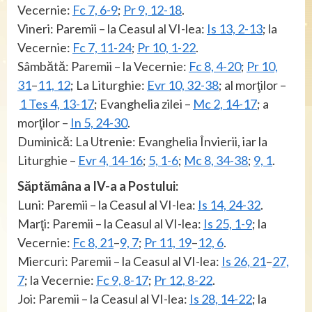
Vecernie:
Fc 7, 6-9
;
Pr 9, 12-18
.
Vineri: Paremii – la Ceasul al VI-lea:
Is 13, 2-13
; la
Vecernie:
Fc 7, 11-24
;
Pr 10, 1-22
.
Sâmbătă: Paremii – la Vecernie:
Fc 8, 4-20
;
Pr 10,
31
–
11, 12
; La Liturghie:
Evr 10, 32-38
; al morţilor –
1 Tes 4, 13-17
; Evanghelia zilei –
Mc 2, 14-17
; a
morţilor –
In 5, 24-30
.
Duminică: La Utrenie: Evanghelia Învierii, iar la
Liturghie –
Evr 4, 14-16
;
5, 1-6
;
Mc 8, 34-38
;
9, 1
.
Săptămâna a IV-a a Postului:
Luni: Paremii – la Ceasul al VI-lea:
Is 14, 24-32
.
Marţi: Paremii – la Ceasul al VI-lea:
Is 25, 1-9
; la
Vecernie:
Fc 8, 21
–
9, 7
;
Pr 11, 19
–
12, 6
.
Miercuri: Paremii – la Ceasul al VI-lea:
Is 26, 21
–
27,
7
; la Vecernie:
Fc 9, 8-17
;
Pr 12, 8-22
.
Joi: Paremii – la Ceasul al VI-lea:
Is 28, 14-22
; la