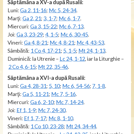
Săptămâna a XV-a după Rusalii:
Luni:
Ga 2, 11-16
;
Mc 5, 24-34
.
Marţi:
Ga 2, 21
;
3, 1-7
;
Mc 6, 1-7
.
Miercuri:
Ga 3, 15-22
;
Mc 6, 7-13
.
Joi:
Ga 3, 23-29
;
4, 1-5
;
Mc 6, 30-45
.
Vineri:
Ga 4, 8-21
;
Mc 4, 8-21
;
Mc 4, 43-53
.
Sâmbătă:
1 Co 4, 17-21
;
5, 1-5
;
Mt 24, 1-13
.
Duminică: la Utrenie –
Lc 24, 1-12
, iar la Liturghie –
2 Co 4, 6-15
;
Mt 22, 35-46
.
Săptămâna a XVI-a după Rusalii:
Luni:
Ga 4, 28-31
;
5, 10
;
Mc 6, 54-56
;
7, 1-8
.
Marţi:
Ga 5, 11-21
;
Mc 7, 5-16
.
Miercuri:
Ga 6, 2-10
;
Mc 7, 14-24
.
Joi:
Ef 1, 1-9
;
Mc 7, 24-30
.
Vineri:
Ef 1, 7-17
;
Mc 8, 1-10
.
Sâmbătă:
1 Co 10, 23-28
;
Mt 24, 34-44
.