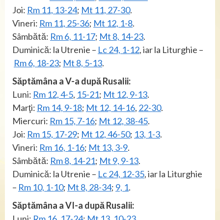
Joi:
Rm 11, 13-24
;
Mt 11, 27-30
.
Vineri:
Rm 11, 25-36
;
Mt 12, 1-8
.
Sâmbătă:
Rm 6, 11-17
;
Mt 8, 14-23
.
Duminică: la Utrenie –
Lc 24, 1-12
, iar la Liturghie –
Rm 6, 18-23
;
Mt 8, 5-13
.
Săptămâna a V-a după Rusalii:
Luni:
Rm 12, 4-5
,
15-21
;
Mt 12, 9-13
.
Marţi:
Rm 14, 9-18
;
Mt 12, 14-16
,
22-30
.
Miercuri:
Rm 15, 7-16
;
Mt 12, 38-45
.
Joi:
Rm 15, 17-29
;
Mt 12, 46-50
;
13, 1-3
.
Vineri:
Rm 16, 1-16
;
Mt 13, 3-9
.
Sâmbătă:
Rm 8, 14-21
;
Mt 9, 9-13
.
Duminică: la Utrenie –
Lc 24, 12-35
, iar la Liturghie
–
Rm 10, 1-10
;
Mt 8, 28-34
;
9, 1
.
Săptămâna a VI-a după Rusalii:
Luni:
Rm 16, 17-24
;
Mt 13, 10-23
.