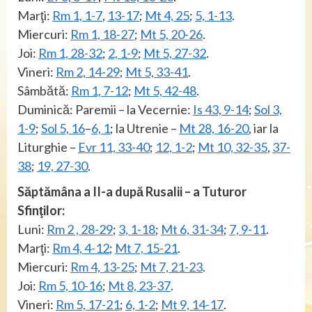
Marţi:
Rm 1, 1-7
,
13-17
;
Mt 4, 25
;
5, 1-13
.
Miercuri:
Rm 1, 18-27
;
Mt 5, 20-26
.
Joi:
Rm 1, 28-32
;
2, 1-9
;
Mt 5, 27-32
.
Vineri:
Rm 2, 14-29
;
Mt 5, 33-41
.
Sâmbătă:
Rm 1, 7-12
;
Mt 5, 42-48
.
Duminică: Paremii – la Vecernie:
Is 43, 9-14
;
Sol 3,
1-9
;
Sol 5, 16
–
6, 1
; la Utrenie –
Mt 28, 16-20
, iar la
Liturghie –
Evr 11, 33-40
;
12, 1-2
;
Mt 10, 32-35
,
37-
38
;
19, 27-30
.
Săptămâna a II-a după Rusalii – a Tuturor
Sfinţilor:
Luni:
Rm 2 , 28-29
;
3, 1-18
;
Mt 6, 31-34
;
7, 9-11
.
Marţi:
Rm 4, 4-12
;
Mt 7, 15-21
.
Miercuri:
Rm 4, 13-25
;
Mt 7, 21-23
.
Joi:
Rm 5, 10-16
;
Mt 8, 23-37
.
Vineri:
Rm 5, 17-21
;
6, 1-2
;
Mt 9, 14-17
.