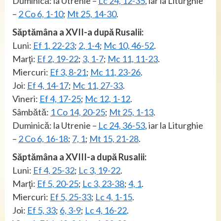
Duminică: la Utrenie –
Lc 24, 12-35
, iar la Liturghie
–
2 Co 6, 1-10
;
Mt 25, 14-30
.
Săptămâna a XVII-a după Rusalii:
Luni:
Ef 1, 22-23
;
2, 1-4
;
Mc 10, 46-52
.
Marţi:
Ef 2, 19-22
;
3, 1-7
;
Mc 11, 11-23
.
Miercuri:
Ef 3, 8-21
;
Mc 11, 23-26
.
Joi:
Ef 4, 14-17
;
Mc 11, 27-33
.
Vineri:
Ef 4, 17-25
;
Mc 12, 1-12
.
Sâmbătă:
1 Co 14, 20-25
;
Mt 25, 1-13
.
Duminică: la Utrenie –
Lc 24, 36-53
, iar la Liturghie
–
2 Co 6, 16-18
;
7, 1
;
Mt 15, 21-28
.
Săptămâna a XVIII-a după Rusalii:
Luni:
Ef 4, 25-32
;
Lc 3, 19-22
.
Marţi:
Ef 5, 20-25
;
Lc 3, 23-38
;
4, 1
.
Miercuri:
Ef 5, 25-33
;
Lc 4, 1-15
.
Joi:
Ef 5, 33
;
6, 3-9
;
Lc 4, 16-22
.