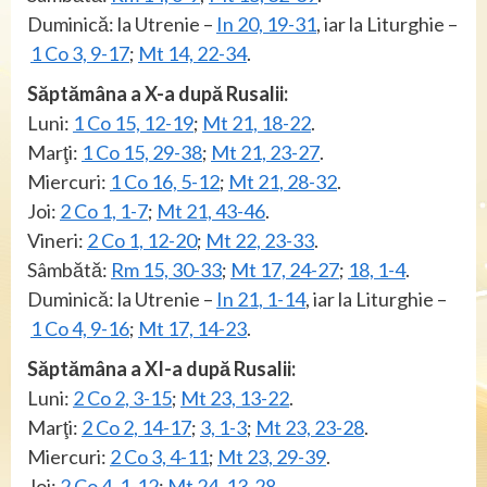
Duminică: la Utrenie –
In 20, 19-31
, iar la Liturghie –
1 Co 3, 9-17
;
Mt 14, 22-34
.
Săptămâna a X-a după Rusalii:
Luni:
1 Co 15, 12-19
;
Mt 21, 18-22
.
Marţi:
1 Co 15, 29-38
;
Mt 21, 23-27
.
Miercuri:
1 Co 16, 5-12
;
Mt 21, 28-32
.
Joi:
2 Co 1, 1-7
;
Mt 21, 43-46
.
Vineri:
2 Co 1, 12-20
;
Mt 22, 23-33
.
Sâmbătă:
Rm 15, 30-33
;
Mt 17, 24-27
;
18, 1-4
.
Duminică: la Utrenie –
In 21, 1-14
, iar la Liturghie –
1 Co 4, 9-16
;
Mt 17, 14-23
.
Săptămâna a XI-a după Rusalii:
Luni:
2 Co 2, 3-15
;
Mt 23, 13-22
.
Marţi:
2 Co 2, 14-17
;
3, 1-3
;
Mt 23, 23-28
.
Miercuri:
2 Co 3, 4-11
;
Mt 23, 29-39
.
Joi:
2 Co 4, 1-12
;
Mt 24, 13-28
.