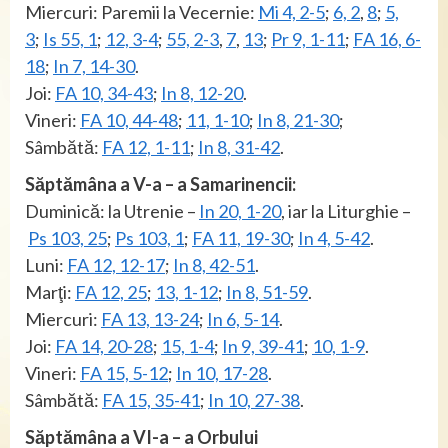
Miercuri: Paremii la Vecernie:
Mi 4, 2-5
;
6, 2
,
8
;
5,
3
;
Is 55, 1
;
12, 3-4
;
55, 2-3
,
7
,
13
;
Pr 9, 1-11
;
FA 16, 6-
18
;
In 7, 14-30
.
Joi:
FA 10, 34-43
;
In 8, 12-20
.
Vineri:
FA 10, 44-48
;
11, 1-10
;
In 8, 21-30
;
Sâmbătă:
FA 12, 1-11
;
In 8, 31-42
.
Săptămâna a V-a – a Samarinencii:
Duminică: la Utrenie –
In 20, 1-20
, iar la Liturghie –
Ps 103, 25
;
Ps 103, 1
;
FA 11, 19-30
;
In 4, 5-42
.
Luni:
FA 12, 12-17
;
In 8, 42-51
.
Marţi:
FA 12, 25
;
13, 1-12
;
In 8, 51-59
.
Miercuri:
FA 13, 13-24
;
In 6, 5-14
.
Joi:
FA 14, 20-28
;
15, 1-4
;
In 9, 39-41
;
10, 1-9
.
Vineri:
FA 15, 5-12
;
In 10, 17-28
.
Sâmbătă:
FA 15, 35-41
;
In 10, 27-38
.
Săptămâna a VI-a – a Orbului