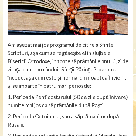
Am aşezat mai jos programul de citire a Sfintei
Scripturi, aşa cum se regăseşte el în slujbele
Bisericii Ortodoxe, în toate săptămânile anului, zi de
zi, aşa cum l-au rânduit Sfinţii Părinţi. Programul
începe, aşa cum este şi normal din noaptea Învierii,
şi se împarte în patru mari perioade:
1. Perioada Penticostarului (50 de zile după înivere)
numite mai jos ca săptămânile după Paşti.
2. Perioada Octoihului, sau a săptămânilor după
Rusalii.
3. Perioada săptămânilor din Sfântul şi Marele Post.