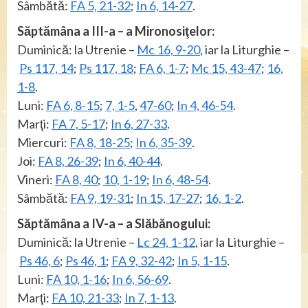
Sâmbătă:
FA 5, 21-32
;
In 6, 14-27
.
Săptămâna a III-a – a Mironosiţelor:
Duminică: la Utrenie –
Mc 16, 9-20
, iar la Liturghie –
Ps 117, 14
;
Ps 117, 18
;
FA 6, 1-7
;
Mc 15, 43-47
;
16,
1-8
.
Luni:
FA 6, 8-15
;
7, 1-5
,
47-60
;
In 4, 46-54
.
Marţi:
FA 7, 5-17
;
In 6, 27-33
.
Miercuri:
FA 8, 18-25
;
In 6, 35-39
.
Joi:
FA 8, 26-39
;
In 6, 40-44
.
Vineri:
FA 8, 40
;
10, 1-19
;
In 6, 48-54
.
Sâmbătă:
FA 9, 19-31
;
In 15, 17-27
;
16, 1-2
.
Săptămâna a IV-a – a Slăbănogului:
Duminică: la Utrenie –
Lc 24, 1-12
, iar la Liturghie –
Ps 46, 6
;
Ps 46, 1
;
FA 9, 32-42
;
In 5, 1-15
.
Luni:
FA 10, 1-16
;
In 6, 56-69
.
Marţi:
FA 10, 21-33
;
In 7, 1-13
.