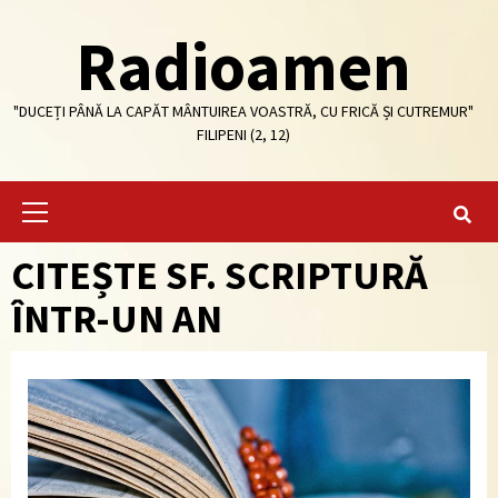
Skip
Radioamen
to
content
"DUCEȚI PÂNĂ LA CAPĂT MÂNTUIREA VOASTRĂ, CU FRICĂ ȘI CUTREMUR"
FILIPENI (2, 12)
Primary
Menu
CITEȘTE SF. SCRIPTURĂ
ÎNTR-UN AN