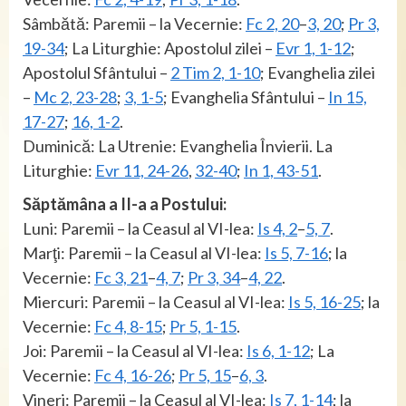
Sâmbătă: Paremii – la Vecernie:
Fc 2, 20
–
3, 20
;
Pr 3,
19-34
; La Liturghie: Apostolul zilei –
Evr 1, 1-12
;
Apostolul Sfântului –
2 Tim 2, 1-10
; Evanghelia zilei
–
Mc 2, 23-28
;
3, 1-5
; Evanghelia Sfântului –
In 15,
17-27
;
16, 1-2
.
Duminică: La Utrenie: Evanghelia Învierii. La
Liturghie:
Evr 11, 24-26
,
32-40
;
In 1, 43-51
.
Săptămâna a II-a a Postului:
Luni: Paremii – la Ceasul al VI-lea:
Is 4, 2
–
5, 7
.
Marţi: Paremii – la Ceasul al VI-lea:
Is 5, 7-16
; la
Vecernie:
Fc 3, 21
–
4, 7
;
Pr 3, 34
–
4, 22
.
Miercuri: Paremii – la Ceasul al VI-lea:
Is 5, 16-25
; la
Vecernie:
Fc 4, 8-15
;
Pr 5, 1-15
.
Joi: Paremii – la Ceasul al VI-lea:
Is 6, 1-12
; La
Vecernie:
Fc 4, 16-26
;
Pr 5, 15
–
6, 3
.
Vineri: Paremii – la Ceasul al VI-lea:
Is 7, 1-14
; la