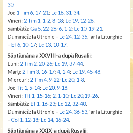
30
.
Joi:
1 Tim 6, 17-21
;
Lc 18, 31-34
.
Vineri:
2 Tim 1, 1-2
,
8-18
;
Lc 19, 12-28
.
Sâmbătă:
Ga 5, 22-26
;
6, 1-2
;
Lc 10, 19-21
.
Duminică: la Utrenie –
Lc 24, 12-35
, iar la Liturghie
–
Ef 6, 10-17
;
Lc 13, 10-17
.
Săptămâna a XXVIII-a după Rusalii:
Luni:
2 Tim 2, 20-26
;
Lc 19, 37-44
.
Marţi:
2 Tim 3, 16-17
;
4, 1-4
;
Lc 19, 45-48
.
Miercuri:
2 Tim 4, 9-22
;
Lc 20, 1-8
.
Joi:
Tit 1, 5-14
;
Lc 20, 9-18
.
Vineri:
Tit 1, 15-16
;
2, 1-10
;
Lc 20,19-26
.
Sâmbătă:
Ef 1, 16-23
;
Lc 12, 32-40
.
Duminică: la Utrenie –
Lc 24, 36-53
, iar la Liturghie
–
Col 1, 12-18
;
Lc 14, 16-24
.
Săptămâna a XXIX-a după Rusalii: