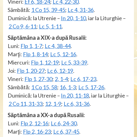
Vineri:
Ef 6, 18-24
;
Lc 4, 22-30
.
Sâmbătă:
1 Co 15, 39-45
;
Lc 4, 31-36
.
Duminică: la Utrenie –
In 20, 1-10
, iar la Liturghie –
2 Co 9, 6-11
;
Lc 5, 1-11
.
Săptămâna a XIX-a după Rusalii:
Luni:
Flp 1, 1-7
;
Lc 4, 38-44
.
Marţi:
Flp 1, 8-14
;
Lc 5, 12-16
.
Miercuri:
Flp 1, 12-19
;
Lc 5, 33-39
.
Joi:
Flp 1, 20-27
;
Lc 6, 12-19
.
Vineri:
Flp 1, 27-30
;
2, 1-4
;
Lc 6, 17-23
.
Sâmbătă:
1 Co 15, 58
;
16, 1-3
;
Lc 5, 17-26
.
Duminică: la Utrenie –
In 20, 11-18
, iar la Liturghie –
2 Co 11, 31-33
;
12, 1-9
;
Lc 6, 31-36
.
Săptămâna a XX-a după Rusalii:
Luni:
Flp 2, 12-16
;
Lc 6, 24-30
.
Marţi:
Flp 2, 16-23
;
Lc 6, 37-45
.