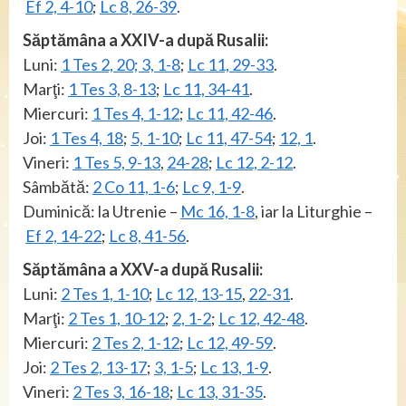
Ef 2, 4-10
;
Lc 8, 26-39
.
Săptămâna a XXIV-a după Rusalii:
Luni:
1 Tes 2, 20;
3, 1-8
;
Lc 11, 29-33
.
Marţi:
1 Tes 3, 8-13
;
Lc 11, 34-41
.
Miercuri:
1 Tes 4, 1-12
;
Lc 11, 42-46
.
Joi:
1 Tes 4, 18
;
5, 1-10
;
Lc 11, 47-54
;
12, 1
.
Vineri:
1 Tes 5, 9-13
,
24-28
;
Lc 12, 2-12
.
Sâmbătă:
2 Co 11, 1-6
;
Lc 9, 1-9
.
Duminică: la Utrenie –
Mc 16, 1-8
, iar la Liturghie –
Ef 2, 14-22
;
Lc 8, 41-56
.
Săptămâna a XXV-a după Rusalii:
Luni:
2 Tes 1, 1-10
;
Lc 12, 13-15
,
22-31
.
Marţi:
2 Tes 1, 10-12
;
2, 1-2
;
Lc 12, 42-48
.
Miercuri:
2 Tes 2, 1-12
;
Lc 12, 49-59
.
Joi:
2 Tes 2, 13-17
;
3, 1-5
;
Lc 13, 1-9
.
Vineri:
2 Tes 3, 16-18
;
Lc 13, 31-35
.