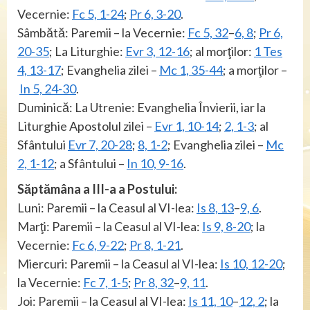
Vecernie:
Fc 5, 1-24
;
Pr 6, 3-20
.
Sâmbătă: Paremii – la Vecernie:
Fc 5, 32
–
6, 8
;
Pr 6,
20-35
; La Liturghie:
Evr 3, 12-16
; al morţilor:
1 Tes
4, 13-17
; Evanghelia zilei –
Mc 1, 35-44
; a morţilor –
In 5, 24-30
.
Duminică: La Utrenie: Evanghelia Învierii, iar la
Liturghie Apostolul zilei –
Evr 1, 10-14
;
2, 1-3
; al
Sfântului
Evr 7, 20-28
;
8, 1-2
; Evanghelia zilei –
Mc
2, 1-12
; a Sfântului –
In 10, 9-16
.
Săptămâna a III-a a Postului:
Luni: Paremii – la Ceasul al VI-lea:
Is 8, 13
–
9, 6
.
Marţi: Paremii – la Ceasul al VI-lea:
Is 9, 8-20
; la
Vecernie:
Fc 6, 9-22
;
Pr 8, 1-21
.
Miercuri: Paremii – la Ceasul al VI-lea:
Is 10, 12-20
;
la Vecernie:
Fc 7, 1-5
;
Pr 8, 32
–
9, 11
.
Joi: Paremii – la Ceasul al VI-lea:
Is 11, 10
–
12, 2
; la