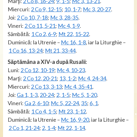
Marţi:
2 Co 8, 16-24
;
9, 1-5
;
Mc 3, 13-21
.
Miercuri:
2 Co 9, 12-15
;
10, 1-7
;
Mc 3, 20-27
.
Joi:
2 Co 10, 7-18
;
Mc 3, 28-35
.
Vineri:
2 Co 11, 5-21
;
Mc 4, 1-9
.
Sâmbătă:
1 Co 2, 6-9
;
Mt 22, 15-22
.
Duminică: la Utrenie –
Mc 16, 1-8
, iar la Liturghie –
1 Co 16, 13-24
;
Mt 21, 33-44
.
Săptămâna a XIV-a după Rusalii:
Luni:
2 Co 12, 10-19
;
Mc 4, 10-23
.
Marţi:
2 Co 12, 20-21
;
13, 1-2
;
Mc 4, 24-34
.
Miercuri:
2 Co 13, 3-13
;
Mc 4, 35-41
.
Joi:
Ga 1, 1-3
,
20-24
;
2, 1-5
;
Mc 5, 1-20
.
Vineri:
Ga 2, 6-10
;
Mc 5, 22-24
,
35
;
6, 1
.
Sâmbătă:
1 Co 4, 1-5
;
Mt 23, 1-12
.
Duminică: la Utrenie –
Mc 16, 9-20
, iar la Liturghie –
2 Co 1, 21-24
;
2, 1-4
;
Mt 22, 1-14
.