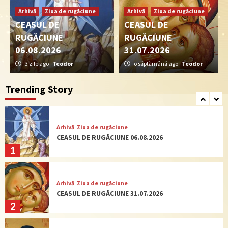
Arhivă
Ziua de rugăciune
Arhivă
Ziua de rugăciune
Arhivă
Ziua de rugăciune
CEASUL DE
CEASUL DE
CEASUL DE RUGĂCIUNE 09.07.2026
RUGĂCIUNE
RUGĂCIUNE
4
06.08.2026
31.07.2026
3 zile ago
Teodor
o săptămână ago
Teodor
Actualitate
Ziua de rugăciune
CEASUL DE RUGĂCIUNE 02.07.2026
Trending Story
5
Arhivă
Ziua de rugăciune
CEASUL DE RUGĂCIUNE 06.08.2026
1
Arhivă
Ziua de rugăciune
CEASUL DE RUGĂCIUNE 31.07.2026
2