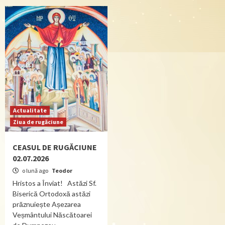
Actualitate
Ziua de rugăciune
CEASUL DE RUGĂCIUNE
02.07.2026
o lună ago
Teodor
Hristos a Înviat! Astăzi Sf.
Biserică Ortodoxă astăzi
prăznuiește Așezarea
Veșmântului Născătoarei