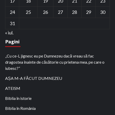
17
18
19
20
21
22
23
24
25
26
27
28
29
30
31
« iul.
Pagini
„Cu ce-L jignesc eu pe Dumnezeu dacă vreau să fac
dragostea înainte de căsătorie cu prietena mea, pe care o
iubesc?”
AȘA M-A FĂCUT DUMNEZEU
ATEISM
Biblia în istorie
Biblia în România