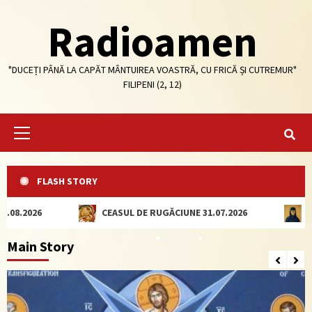
Skip
Radioamen
to
content
"DUCEȚI PÂNĂ LA CAPĂT MÂNTUIREA VOASTRĂ, CU FRICĂ ȘI CUTREMUR"
FILIPENI (2, 12)
Primary
Menu
FLASH STORY
026
CEASUL DE RUGĂCIUNE 31.07.2026
CEASUL 
Main Story