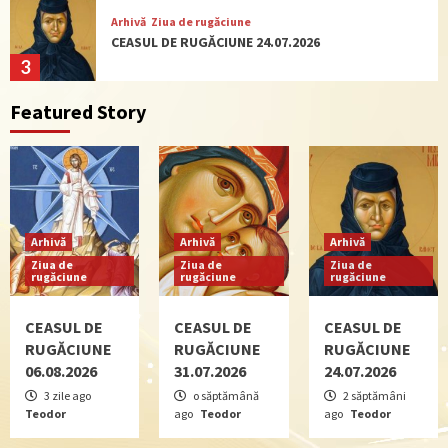
Arhivă
Ziua de rugăciune
CEASUL DE RUGĂCIUNE 24.07.2026
3
Featured Story
Arhivă
Ziua de rugăciune
CEASUL DE RUGĂCIUNE 09.07.2026
4
Actualitate
Ziua de rugăciune
Arhivă
Arhivă
Arhivă
CEASUL DE RUGĂCIUNE 02.07.2026
Ziua de
Ziua de
Ziua de
rugăciune
rugăciune
rugăciune
5
CEASUL DE
CEASUL DE
CEASUL DE
RUGĂCIUNE
RUGĂCIUNE
RUGĂCIUNE
Arhivă
Ziua de rugăciune
06.08.2026
31.07.2026
24.07.2026
CEASUL DE RUGĂCIUNE 06.08.2026
1
3 zile ago
o săptămână
2 săptămâni
Teodor
ago
Teodor
ago
Teodor