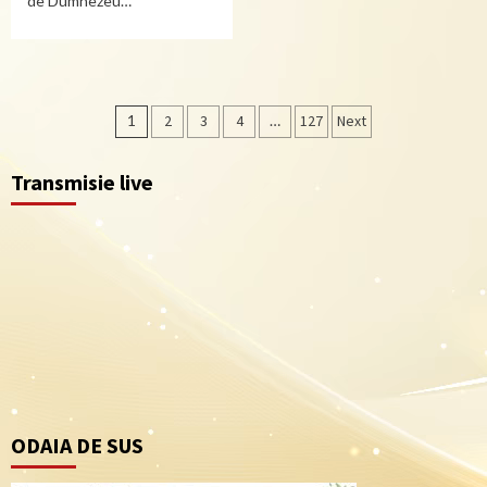
de Dumnezeu…
Navigare
1
2
3
4
…
127
Next
în
Transmisie live
articole
ODAIA DE SUS