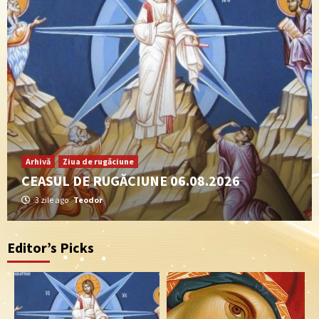
Arhivă
Ziua de rugăciune
CEASUL DE RUGĂCIUNE 06.08.2026
3 zile ago
Teodor
Editor’s Picks
Arhivă
Ziua de rugăciune
CEASUL DE RUGĂCIUNE 24.07.2026
3