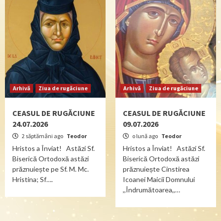
Arhivă
Ziua de rugăciune
Arhivă
Ziua de rugăciune
CEASUL DE RUGĂCIUNE
CEASUL DE RUGĂCIUNE
24.07.2026
09.07.2026
2 săptămâni ago
Teodor
o lună ago
Teodor
Hristos a Înviat! Astăzi Sf.
Hristos a Înviat! Astăzi Sf.
Biserică Ortodoxă astăzi
Biserică Ortodoxă astăzi
prăznuiește pe Sf. M. Mc.
prăznuiește Cinstirea
Hristina; Sf….
Icoanei Maicii Domnului
,,Îndrumătoarea,,…