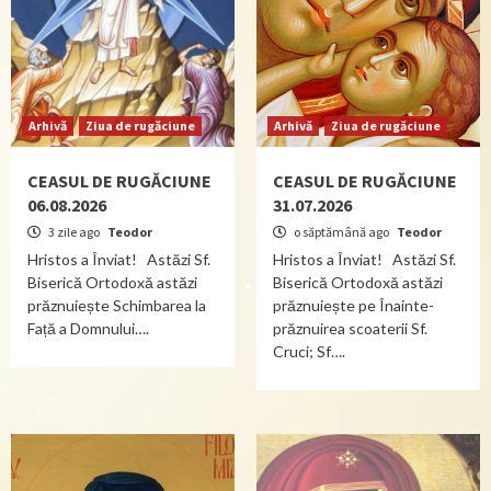
Arhivă
Ziua de rugăciune
Arhivă
Ziua de rugăciune
CEASUL DE RUGĂCIUNE
CEASUL DE RUGĂCIUNE
06.08.2026
31.07.2026
3 zile ago
Teodor
o săptămână ago
Teodor
Hristos a Înviat! Astăzi Sf.
Hristos a Înviat! Astăzi Sf.
Biserică Ortodoxă astăzi
Biserică Ortodoxă astăzi
prăznuiește Schimbarea la
prăznuiește pe Înainte-
Față a Domnului….
prăznuirea scoaterii Sf.
Cruci; Sf….