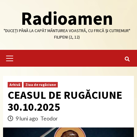
Skip
Radioamen
to
content
"DUCEȚI PÂNĂ LA CAPĂT MÂNTUIREA VOASTRĂ, CU FRICĂ ȘI CUTREMUR"
FILIPENI (2, 12)
Primary
Menu
Arhivă
Ziua de rugăciune
CEASUL DE RUGĂCIUNE
30.10.2025
9 luni ago
Teodor