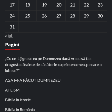
17
18
19
20
21
22
23
24
25
26
27
28
29
30
31
« iul.
Pagini
„Cu ce-L jignesc eu pe Dumnezeu dacă vreau să fac
dragostea înainte de căsătorie cu prietena mea, pe care o
iubesc?”
AȘA M-A FĂCUT DUMNEZEU
ATEISM
Biblia în istorie
Biblia în România