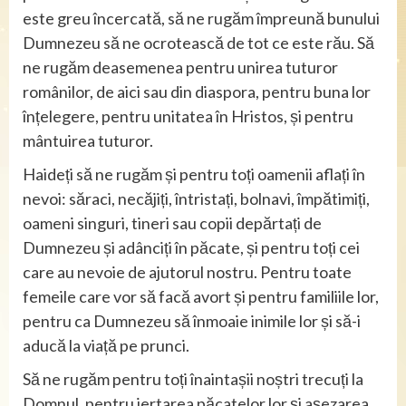
este greu încercată, să ne rugăm împreună bunului
Dumnezeu să ne ocrotească de tot ce este rău. Să
ne rugăm deasemenea pentru unirea tuturor
românilor, de aici sau din diaspora, pentru buna lor
înțelegere, pentru unitatea în Hristos, și pentru
mântuirea tuturor.
Haideți să ne rugăm și pentru toți oamenii aflați în
nevoi: săraci, necăjiți, întristați, bolnavi, împătimiți,
oameni singuri, tineri sau copii depărtați de
Dumnezeu și adânciți în păcate, și pentru toți cei
care au nevoie de ajutorul nostru. Pentru toate
femeile care vor să facă avort și pentru familiile lor,
pentru ca Dumnezeu să înmoaie inimile lor și să-i
aducă la viață pe prunci.
Să ne rugăm pentru toți înaintașii noștri trecuți la
Domnul, pentru iertarea păcatelor lor și așezarea