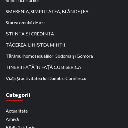
Sfinții închisorilor
SMERENIA, SIMPLITATEA, BLÂNDEȚEA
Starea omului de azi
ȘTIINȚA ȘI CREDINȚA
TĂCEREA, LINIȘTEA MINȚII
Tărâmul homosexualilor: Sodoma şi Gomora
TINERII FAȚĂ ÎN FAȚĂ CU BISERICA
Viața și activitatea lui Dumitru Cornilescu
Categorii
Actualitate
Arhivă
Biblia în istorie