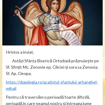
Hristos a inviat,
Astăzi Sfânta Biserică Ortodoxă prăznuiește pe
Sf. Sfințit Mc. Zenovie ep. Ciliciei și sora sa Zenovia;
Sf. Ap. Cleopa.
https://doxologia.ro/acatistul-sfantului-arhanghel-
mihail
Pentru că traversăm o perioadă foarte dificilă,
perioadă în care neamul nostru și întreaga lume