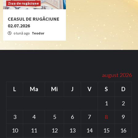
Ziua de rugăciune
CEASUL DE RUGĂCIUNE
02.07.2026
o lună ago
Teodor
august 2026
L
Ma
Mi
J
V
S
D
1
2
3
4
5
6
7
8
9
10
11
12
13
14
15
16