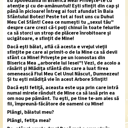
Eu Spovedania în Biserica Mea! Priveşte-te cu
atenţie şi cu de-amănuntul! Eşti sfinţit din cap şi
până în picioare! Întreg ai fost afundat în Baia
Sfântului Botez! Peste tot ai fost uns cu Duhul
Meu Cel Sfânt! Ceea ce numeşti tu „sexul tău”
despre care crezi că-l poţi chinui în toate felurile
ca să storci un strop de plăcere înrobitoare şi
ucigătoare, e sfinţit de Mine!
Dacă eşti băiat, află că acesta e vrejul vieţii
sfinţite pe care ai primit-o de la Mine ca să devii
sfânt ca Mine! Priveşte pe un iconostas din
Biserica Mea „arborele lui Iesei”! Vezi, de acolo a
răsărit şi Mlădiţa sfântă din care a luat firea
omenească Fiul Meu Cel Unul Născut, Dumnezeu!
Şi tu eşti mlădiţă vie în acest Arbore Sfinţit!
Dacă eşti fetiţă, aceasta este uşa prin care intră
numai mirele rânduit de Mine ca să iasă prin ea
om nou pe pământ. Tu eşti, pe tine te-am ales să
fii, împreună-făcătore de oameni cu Mine!
Plângi, băiatul meu?
Plângi, fetiţa mea?