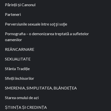
Părinții și Canonul
Parteneri
Perversiunile sexuale între soţ şi soţie
Pornografia – o demonizarea treptată a sufletelor
oamenilor
REÂNCARNARE
SEXUALITATE
Sfânta Tradiție
Sfinții închisorilor
SMERENIA, SIMPLITATEA, BLÂNDEȚEA
Starea omului de azi
ȘTIINȚA ȘI CREDINȚA