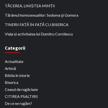
TĂCEREA, LINIȘTEA MINȚII
Tărâmul homosexualilor: Sodoma şi Gomora
TINERII FAȚĂ ÎN FAȚĂ CU BISERICA
Viața și activitatea lui Dumitru Cornilescu
Categorii
Actualitate
Arhivă
Biblia în istorie
Biserica
Ceasul de rugăciune
CITIREA PSALTIRII
De ce ne rugăm?