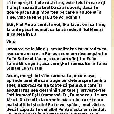
să te opreşti, fiule rătăcitor, este felul în care îţi
trăieşti sexualitatea! Dacă ai obosit, dacă te
doare păcatul şi moartea pe care o aduce el în
tine, vino la Mine şi Eu te voi odihni!
Ştii, Fiul Meu a venit la voi, S-a făcut om ca tine,
fără de păcat numai, ca tu să redevii fiul Meu şi
fiica Mea în El!
Vino!
Întoarce-te la Mine şi sexualitatea ta va redeveni
aşa cum am cret-o Eu, aşa cum am răscumpărat-o
Eu în Botezul tău, aşa cum am sfinţit-o Eu în
Taina Mirungerii, aşa cum ţi-o hrănesc Eu în Taina
Sfintei Euharistii!
Acum, mergi, intră în camera ta, încuie uşa,
aprinde luminile sau trage perdelele spre lumina
zilei, dezbracă-te de toate cârpele sub care îţi
ascunzi ruşinea desfrânărilor tale şi priveşte-te!
Eşti frumos! Eşti frumoasă! Eu, Dumnezeu, te-am
făcut! Nu te uita la urmele păcatului care te-au
mai sluţit ici şi colo! Eu te voi spăla şi mai vârtos
decât zăpada te vei albi! Pentru asta am rânduit