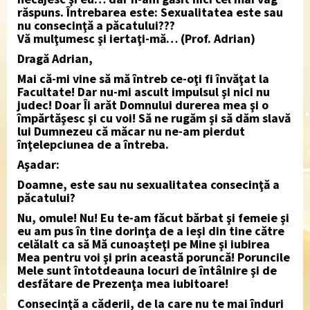
răspuns. Întrebarea este: Sexualitatea este sau
nu consecinţă a păcatului???
Vă mulţumesc şi iertaţi-mă… (Prof. Adrian)
Dragă Adrian,
Mai că-mi vine să mă întreb ce-oţi fi învăţat la
Facultate! Dar nu-mi ascult impulsul şi nici nu
judec! Doar Îi arăt Domnului durerea mea şi o
împărtăşesc şi cu voi! Să ne rugăm şi să dăm slavă
lui Dumnezeu că măcar nu ne-am pierdut
înţelepciunea de a întreba.
Aşadar:
Doamne, este sau nu sexualitatea consecinţă a
păcatului?
Nu, omule! Nu! Eu te-am făcut bărbat şi femeie şi
eu am pus în tine dorinţa de a ieşi din tine către
celălalt ca să Mă cunoaşteţi pe Mine şi iubirea
Mea pentru voi şi prin această poruncă! Poruncile
Mele sunt întotdeauna locuri de întâlnire şi de
desfătare de Prezenţa mea iubitoare!
Consecinţă a căderii, de la care nu te mai înduri