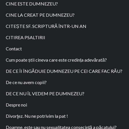
CINE ESTE DUMNEZEU?
CINE LA CREAT PE DUMNEZEU?
CITEȘTE SF. SCRIPTURĂ ÎNTR-UN AN
CITIREA PSALTIRII
Contact
Cum poate știi cineva care este credința adevărată?
DE CE ÎI ÎNGĂDUIE DUMNEZEU PE CEI CARE FAC RĂU?
De ce nu avem copii?
DE CE NU ÎL VEDEM PE DUMNEZEU?
Despre noi
Divorţez. Nu ne potrivim la pat !
Doamne, este sau nu sexualitatea consecinţă a păcatului?