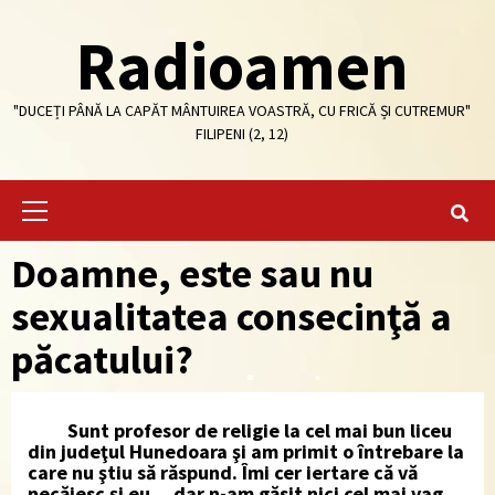
Skip
Radioamen
to
content
"DUCEȚI PÂNĂ LA CAPĂT MÂNTUIREA VOASTRĂ, CU FRICĂ ȘI CUTREMUR"
FILIPENI (2, 12)
Primary
Menu
Doamne, este sau nu
sexualitatea consecinţă a
păcatului?
Sunt profesor de religie la cel mai bun liceu
din judeţul Hunedoara şi am primit o întrebare la
care nu ştiu să răspund. Îmi cer iertare că vă
necăjesc şi eu… dar n-am găsit nici cel mai vag