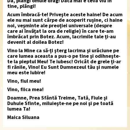
Da, plângi omule drag! Dacă mai e ceva viu în
tine, plângi!
Acum îmbracă-te! Priveşte aceste haine! De acum
ele nu mai sunt cârpe de acoperit ruşine, ci haine
noi, veşminte ale preoţiei universale (despre
care ai învăţat la ora de religie) în care te-am
îmbrăcat prin Botez. Acum, lacrimile tale ţi-au
devenit al doilea Botez!
Vino la Mine ca să-ţi şterg lacrima şi urâciune pe
care lumea aceasta a pus-o pe tine şi odihneşte-
te la pieptul Meu! Te iubesc! Oricât de grele ţi-ar
fi rănile, Vino! Eu Sunt Dumnezeul tău şi numele
meu este Iubire!
Vino, fiul meu!
Vino, fiica mea!
Doamne, Prea Sfântă Treime, Tată, Fiule şi
Duhule Sfinte, miluieşte-ne pe noi şi pe toată
lumea Ta!
Maica Siluana