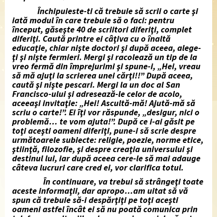
Închipuieste-ti că trebuie să scrii o carte şi
iată modul în care trebuie să o faci: pentru
început, găseşte 40 de scriitori diferiţi, complet
diferiţi. Caută printre ei câţiva cu o înaltă
educaţie, chiar nişte doctori şi după aceea, alege-
ţi şi nişte fermieri. Mergi şi racolează un tip de la
vreo fermă din împrejurimi şi spune-i, „Hei, vreau
să mă ajuţi la scrierea unei cărţi!!” După aceea,
caută şi nişte pescari. Mergi la un doc al San
Francisco-ului şi adresează-le celor de acolo,
aceeaşi invitaţie: „Hei! Ascultă-mă! Ajută-mă să
scriu o carte!”. Ei îţi vor răspunde, „desigur, nici o
problemă… te vom ajuta!”. După ce i-ai găsit pe
toţi aceşti oameni diferiţi, pune-i să scrie despre
următoarele subiecte: religie, poezie, norme etice,
ştiinţă, filozofie, şi despre creaţia universului şi
destinul lui, iar după aceea cere-le să mai adauge
câteva lucruri care cred ei, vor clarifica totul.
În continuare, va trebui să strângeţi toate
aceste informaţii, dar apropo…am uitat să vă
spun că trebuie să-i despărţiţi pe toţi aceşti
oameni astfel încât ei să nu poată comunica prin