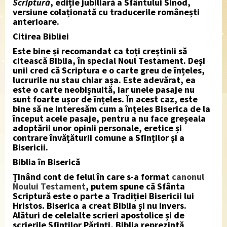
Scriptură
, ediție jubiliară a Sfântului Sinod,
versiune colaționată cu traducerile românești
anterioare.
Citirea Bibliei
Este bine și recomandat ca toți creștinii să
citească Biblia, în special Noul Testament. Deși
unii cred că Scriptura e o carte greu de înțeles,
lucrurile nu stau chiar așa. Este adevărat, ea
este o carte neobișnuită, iar unele pasaje nu
sunt foarte ușor de înțeles. În acest caz, este
bine să ne interesăm cum a înțeles Biserica de la
început acele pasaje, pentru a nu face greșeala
adoptării unor opinii personale, eretice și
contrare învățăturii comune a Sfinților și a
Bisericii.
Biblia în Biserică
Ținând cont de felul în care s-a format
canonul
Noului Testament
, putem spune că Sfânta
Scriptură este o parte a Tradiției Bisericii lui
Hristos. Biserica a creat Biblia și nu invers.
Alături de celelalte scrieri apostolice și de
scrierile Sfinților Părinți, Biblia reprezintă