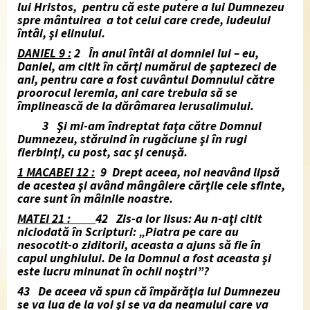
lui Hristos, pentru că este putere a lui Dumnezeu
spre mântuirea a tot celui care crede, iudeului
întâi, şi elinului.
DANIEL 9 :
2 În anul întâi al domniei lui – eu,
Daniel, am citit în cărţi numărul de şaptezeci de
ani, pentru care a fost cuvântul Domnului către
proorocul Ieremia, ani care trebuia să se
împlinească de la dărâmarea Ierusalimului.
3 Şi mi-am îndreptat faţa către Domnul
Dumnezeu, stăruind în rugăciune şi în rugi
fierbinţi, cu post, sac şi cenuşă.
1 MACABEI 12 :
9 Drept aceea, noi neavând lipsă
de acestea şi având mângâiere cărţile cele sfinte,
care sunt în mâinile noastre.
MATEI 21 :
42 Zis-a lor Iisus: Au n-aţi citit
niciodată în Scripturi: „Piatra pe care au
nesocotit-o ziditorii, aceasta a ajuns să fie în
capul unghiului. De la Domnul a fost aceasta şi
este lucru minunat în ochii noştri”?
43 De aceea vă spun că împărăţia lui Dumnezeu
se va lua de la voi şi se va da neamului care va