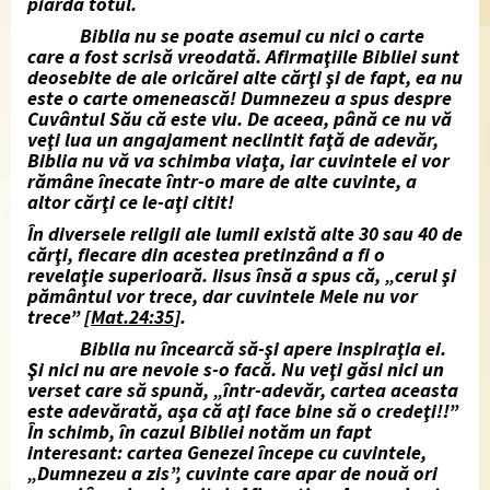
piarda totul.
Biblia nu se poate asemui cu nici o carte
care a fost scrisă vreodată. Afirmaţiile Bibliei sunt
deosebite de ale oricărei alte cărţi şi de fapt, ea nu
este o carte omenească
! Dumnezeu a spus despre
Cuvântul Său că este viu. De aceea, până ce nu vă
veţi lua un angajament neclintit faţă de adevăr,
Biblia nu vă va schimba viaţa, iar cuvintele ei vor
rămâne înecate într-o mare de alte cuvinte, a
altor cărţi ce le-aţi citit!
În diversele religii ale lumii există alte 30 sau 40 de
cărţi, fiecare din acestea pretinzând a fi o
revelaţie superioară. Iisus însă a spus că, „cerul şi
pământul vor trece, dar cuvintele Mele nu vor
trece”
[
Mat.24:35
].
Biblia nu încearcă să-şi apere inspiraţia ei.
Şi nici nu are nevoie s-o facă. Nu veţi găsi nici un
verset care să spună, „într-adevăr, cartea aceasta
este adevărată, aşa că aţi face bine să o credeţi!!”
În schimb, în cazul Bibliei notăm un fapt
interesant: cartea Genezei începe cu cuvintele,
„Dumnezeu a zis”, cuvinte care apar de nouă ori