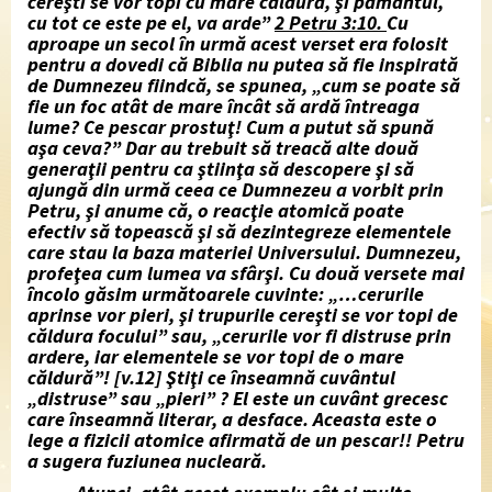
cereşti se vor topi cu mare căldură, şi pământul,
cu tot ce este pe el, va arde”
2 Petru 3:10.
Cu
aproape un secol în urmă acest verset era folosit
pentru a dovedi că Biblia nu putea să fie inspirată
de Dumnezeu fiindcă, se spunea, „cum se poate să
fie un foc atât de mare încât să ardă întreaga
lume? Ce pescar prostuţ! Cum a putut să spună
aşa ceva?” Dar au trebuit să treacă alte două
generaţii pentru ca ştiinţa să descopere şi să
ajungă din urmă ceea ce Dumnezeu a vorbit prin
Petru, şi anume că, o reacţie atomică poate
efectiv să topească şi să dezintegreze elementele
care stau la baza materiei Universului. Dumnezeu,
profeţea cum lumea va sfârşi. Cu două versete mai
încolo găsim următoarele cuvinte: „…cerurile
aprinse vor pieri, şi trupurile cereşti se vor topi de
căldura focului” sau, „cerurile vor fi distruse prin
ardere, iar elementele se vor topi de o mare
căldură”! [v.12] Ştiţi ce înseamnă cuvântul
„distruse” sau „pieri” ? El este un cuvânt grecesc
care înseamnă literar, a desface. Aceasta este o
lege a fizicii atomice afirmată de un pescar!! Petru
a sugera fuziunea nucleară.