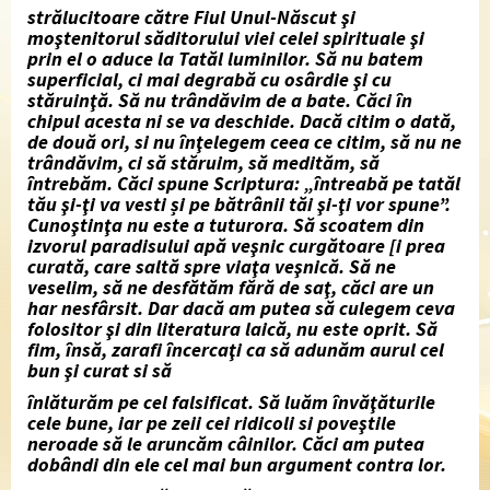
strălucitoare către Fiul Unul-Născut şi
moştenitorul săditorului viei celei spirituale şi
prin el o aduce la Tatăl luminilor. Să nu batem
superficial, ci mai degrabă cu osârdie şi cu
stăruinţă. Să nu trândăvim de a bate. Căci în
chipul acesta ni se va deschide. Dacă citim o dată,
de două ori, si nu înţelegem ceea ce citim, să nu ne
trândăvim, ci să stăruim, să medităm, să
întrebăm. Căci spune Scriptura: „întreabă pe tatăl
tău şi-ţi va vesti și pe bătrânii tăi şi-ţi vor spune”.
Cunoştinţa nu este a tuturora. Să scoatem din
izvorul paradisului apă veşnic curgătoare [i prea
curată, care saltă spre viaţa veşnică. Să ne
veselim, să ne desfătăm fără de saţ, căci are un
har nesfârsit. Dar dacă am putea să culegem ceva
folositor şi din literatura laică, nu este oprit. Să
fim, însă, zarafi încercaţi ca să adunăm aurul cel
bun şi curat si să
înlăturăm pe cel falsificat. Să luăm învăţăturile
cele bune, iar pe zeii cei ridicoli si poveştile
neroade să le aruncăm câinilor. Căci am putea
dobândi din ele cel mai bun argument contra lor.