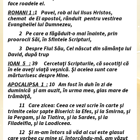
face roadele ei.
ROMANI 1 :
1 Pavel, rob al lui Iisus Hristos,
chemat de El apostol, rânduit pentru vestirea
Evangheliei lui Dumnezeu,
2 Pe care a făgăduit-o mai înainte, prin
proorocii Săi, în Sfintele Scripturi,
3 Despre Fiul Său, Cel născut din sămânţa lui
David, după trup
IOAN 5 :
39 Cercetaţi Scripturile, că socotiţi că
în ele aveţi viaţă veşnică. Şi acelea sunt care
mărturisesc despre Mine.
APOCALIPSA 1 :
10 Am fost în duh în zi de
duminică şi am auzit, în urma mea, glas mare de
trâmbiţă,
11 Care zicea: Ceea ce vezi scrie în carte şi
trimite celor şapte Biserici: la Efes, şi la Smirna, şi
la Pergam, şi la Tiatira, şi la Sardes, şi la
Filadelfia, şi la Laodiceea.
12 Şi m-am întors să văd al cui este glasul
care vorbea cu mine şi, întorcându-mă, am văzut