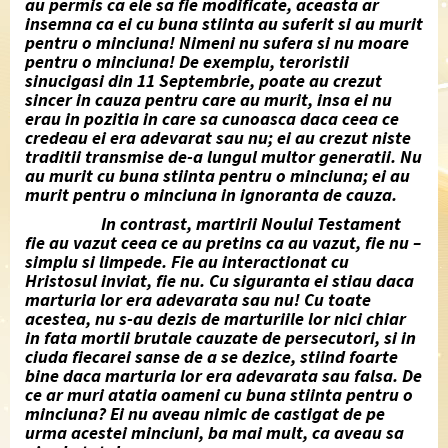
au permis ca ele sa fie modificate, aceasta ar
insemna ca ei cu buna stiinta au suferit si au murit
pentru o minciuna! Nimeni nu sufera si nu moare
pentru o minciuna! De exemplu, teroristii
sinucigasi din 11 Septembrie, poate au crezut
sincer in cauza pentru care au murit, insa ei nu
erau in pozitia in care sa cunoasca daca ceea ce
credeau ei era adevarat sau nu; ei au crezut niste
traditii transmise de-a lungul multor generatii. Nu
au murit cu buna stiinta pentru o minciuna; ei au
murit pentru o minciuna in ignoranta de cauza.
In contrast, martirii Noului Testament
fie au vazut ceea ce au pretins ca au vazut, fie nu –
simplu si limpede. Fie au interactionat cu
Hristosul inviat, fie nu. Cu siguranta ei stiau daca
marturia lor era adevarata sau nu! Cu toate
acestea, nu s-au dezis de marturiile lor nici chiar
in fata mortii brutale cauzate de persecutori, si in
ciuda fiecarei sanse de a se dezice, stiind foarte
bine daca marturia lor era adevarata sau falsa. De
ce ar muri atatia oameni cu buna stiinta pentru o
minciuna? Ei nu aveau nimic de castigat de pe
urma acestei minciuni, ba mai mult, ca aveau sa