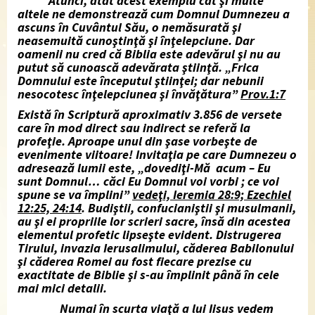
Atunci, atât acest exemplu cât şi multe
altele ne demonstrează cum Domnul Dumnezeu a
ascuns în Cuvântul Său, o nemăsurată şi
neasemuită cunoştinţă şi înţelepciune. Dar
oamenii nu cred că Biblia este adevărul şi nu au
putut să cunoască adevărata ştiinţă. „Frica
Domnului este începutul ştiinţei; dar nebunii
nesocotesc înţelepciunea şi învăţătura”
Prov.1:7
Există în Scriptură aproximativ 3.856 de versete
care în mod direct sau indirect se referă la
profeţie. Aproape unul din şase vorbeşte de
evenimente viitoare! Invitaţia pe care Dumnezeu o
adresează lumii este, „dovediţi-Mă
acum – Eu
sunt Domnul… căci Eu Domnul voi vorbi ; ce voi
spune se va împlini”
vedeţi, Ieremia
28:9; Ezechiel
12:25, 24:14
.
Budiştii, confucianiştii şi musulmanii,
au şi ei propriile lor scrieri sacre, însă din acestea
elementul profetic lipseşte evident. Distrugerea
Tirului, invazia Ierusalimului, căderea Babilonului
şi căderea Romei au fost fiecare prezise cu
exactitate de Biblie şi s-au împlinit până în cele
mai mici detalii.
Numai în scurta viaţă a lui Iisus vedem