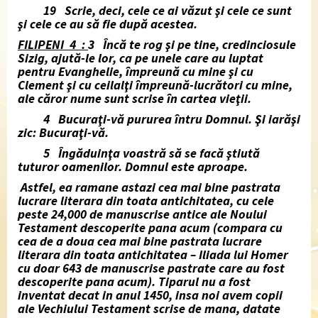
19 Scrie, deci, cele ce ai văzut şi cele ce sunt
şi cele ce au să fie după acestea.
FILIPENI 4 :
3 Încă te rog şi pe tine, credinciosule
Sizig, ajută-le lor, ca pe unele care au luptat
pentru Evanghelie, împreună cu mine şi cu
Clement şi cu ceilalţi împreună-lucrători cu mine,
ale căror nume sunt scrise în cartea vieţii.
4 Bucuraţi-vă pururea întru Domnul. Şi iarăşi
zic: Bucuraţi-vă.
5 Îngăduinţa voastră să se facă ştiută
tuturor oamenilor. Domnul este aproape.
Astfel, ea ramane astazi cea mai bine pastrata
lucrare literara din toata antichitatea, cu cele
peste 24,000 de manuscrise antice ale Noului
Testament descoperite pana acum (compara cu
cea de a doua cea mai bine pastrata lucrare
literara din toata antichitatea – Iliada lui Homer
cu doar 643 de manuscrise pastrate care au fost
descoperite pana acum). Tiparul nu a fost
inventat decat in anul 1450, insa noi avem copii
ale Vechiului Testament scrise de mana, datate