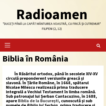
Skip
Radioamen
to
content
"DUCEȚI PÂNĂ LA CAPĂT MÂNTUIREA VOASTRĂ, CU FRICĂ ȘI CUTREMUR"
FILIPENI (2, 12)
Primary
Menu
Biblia în România
În Răsăritul ortodox, până în secolele XIV-XV
circulă preponderent versiunile greacă și
slavonă. În Țările Române,
în 1668
, spătarul
Nicolae Milescu realizează prima traducere
integrală a Vechiul Testament în limba română.
Sub patronajul lui Șerban Cantacuzino, în
1688,
apare
Biblia de la București
, cunoscută și sub
numele de
Biblia lui Șerban
, prima traducere și