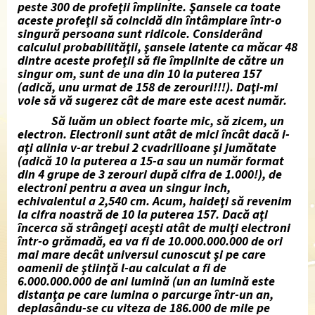
peste 300 de profeţii împlinite. Şansele ca toate
aceste profeţii să coincidă din întâmplare într-o
singură persoana sunt ridicole. Considerând
calculul probabilităţii, şansele latente ca măcar 48
dintre aceste profeţii să fie împlinite de către un
singur om, sunt de una din 10 la puterea 157
(adică, unu urmat de 158 de zerouri!!!). Daţi-mi
voie să vă sugerez cât de mare este acest număr.
Să luăm un obiect foarte mic, să zicem, un
electron. Electronii sunt atât de mici încât dacă i-
aţi alinia v-ar trebui 2 cvadrilioane şi jumătate
(adică 10 la puterea a 15-a sau un număr format
din 4 grupe de 3 zerouri după cifra de 1.000!), de
electroni pentru a avea un singur inch,
echivalentul a 2,540 cm. Acum, haideţi să revenim
la cifra noastră de 10 la puterea 157. Dacă aţi
încerca să strângeţi aceşti atât de mulţi electroni
într-o grămadă, ea va fi de 10.000.000.000 de ori
mai mare decât universul cunoscut şi pe care
oamenii de ştiinţă l-au calculat a fi de
6.000.000.000 de ani lumină (un an lumină este
distanţa pe care lumina o parcurge într-un an,
deplasându-se cu viteza de 186.000 de mile pe