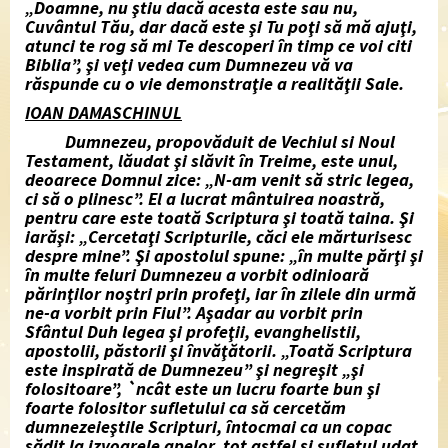
„Doamne, nu ştiu dacă acesta este sau nu,
Cuvântul Tău, dar dacă este şi Tu poţi să mă ajuţi,
atunci te rog să mi Te descoperi în timp ce voi citi
Biblia”, şi veţi vedea cum Dumnezeu vă va
răspunde cu o vie demonstraţie a realităţii Sale.
IOAN DAMASCHINUL
Dumnezeu, propovăduit de Vechiul si Noul
Testament, lăudat şi
slăvit în Treime, este unul,
deoarece Domnul zice: „N-am venit să stric
legea,
ci să o plinesc”. El a lucrat mântuirea noastră,
pentru care este
toată Scriptura şi toată taina. Şi
iarăşi: „Cercetaţi Scripturile, căci ele
mărturisesc
despre mine”. Şi apostolul spune: „în multe părţi şi
în multe feluri Dumnezeu a vorbit odinioară
părinţilor noştri prin profeţi, iar în zilele din urmă
ne-a vorbit prin Fiul”. Aşadar au vorbit prin
Sfântul Duh legea şi profeţii, evanghelistii,
apostolii, păstorii şi învăţătorii. „Toată Scriptura
este inspirată de Dumnezeu” şi negreşit „şi
folositoare”, `ncât este un lucru foarte bun şi
foarte folositor sufletului ca să cercetăm
dumnezeieştile Scripturi, întocmai ca un copac
sădit la izvoarele apelor, tot astfel şi sufletul udat