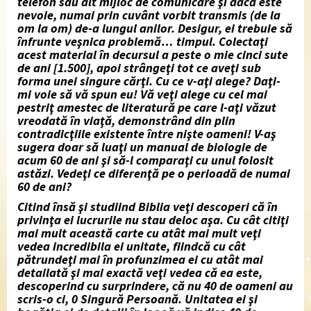
telefon sau alt mijloc de comunicare şi dacă este
nevoie, numai prin cuvânt vorbit transmis (de la
om la om) de-a lungul anilor. Desigur, ei trebuie să
înfrunte veşnica problemă… timpul. Colectaţi
acest material în decursul a peste o mie cinci sute
de ani [1.500], apoi strângeţi tot ce aveţi sub
forma unei singure cărţi. Cu ce v-aţi alege? Daţi-
mi voie să vă spun eu! Vă veţi alege cu cel mai
pestriţ amestec de literatură pe care l-aţi văzut
vreodată în viaţă, demonstrând din plin
contradicţiile existente între nişte oameni! V-aş
sugera doar să luaţi un manual de biologie de
acum 60 de ani şi să-l comparaţi cu unul folosit
astăzi. Vedeţi ce diferenţă pe o perioadă de numai
60 de ani?
Citind însă şi studiind Biblia veţi descoperi că în
privinţa ei lucrurile nu stau deloc aşa. Cu cât citiţi
mai mult această carte cu atât mai mult veţi
vedea incredibila ei unitate, fiindcă cu cât
pătrundeţi mai în profunzimea ei cu atât mai
detailată şi mai exactă veţi vedea că ea este,
descoperind cu surprindere, că nu 40 de oameni au
scris-o ci, 0 Singură Persoană. Unitatea ei şi