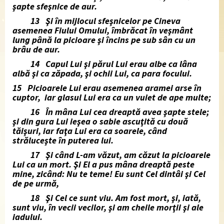
şapte sfeşnice de aur.
13 Şi în mijlocul sfeşnicelor pe Cineva
asemenea Fiului Omului, îmbrăcat în veşmânt
lung până la picioare şi încins pe sub sân cu un
brâu de aur.
14 Capul Lui şi părul Lui erau albe ca lâna
albă şi ca zăpada, şi ochii Lui, ca para focului.
15 Picioarele Lui erau asemenea aramei arse în
cuptor, iar glasul Lui era ca un vuiet de ape multe;
16 În mâna Lui cea dreaptă avea şapte stele;
şi din gura Lui ieşea o sabie ascuţită cu două
tăişuri, iar faţa Lui era ca soarele, când
străluceşte în puterea lui.
17 Şi când L-am văzut, am căzut la picioarele
Lui ca un mort. Şi El a pus mâna dreaptă peste
mine, zicând: Nu te teme! Eu sunt Cel dintâi şi Cel
de pe urmă,
18 Şi Cel ce sunt viu. Am fost mort, şi, iată,
sunt viu, în vecii vecilor, şi am cheile morţii şi ale
iadului.