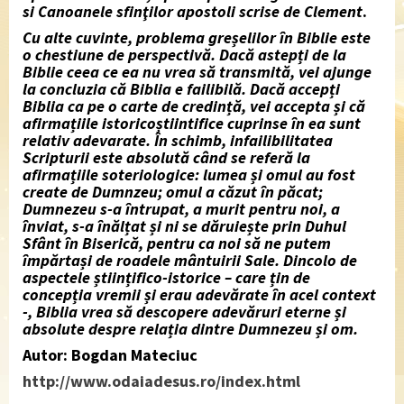
si
Canoanele
sfinţilor apostoli scrise de Clement
.
Cu alte cuvinte, problema greșelilor în Biblie este
o chestiune de perspectivă. Dacă astepți de la
Biblie ceea ce ea nu vrea să transmită, vei ajunge
la concluzia că Biblia e failibilă. Dacă accepți
Biblia ca pe o carte de credință, vei accepta și că
afirmațiile istoricoștiintifice cuprinse în ea sunt
relativ adevarate. În schimb, infailibilitatea
Scripturii este absolută când se referă la
afirmațiile soteriologice: lumea și omul au fost
create de Dumnzeu; omul a căzut în păcat;
Dumnezeu s-a întrupat, a murit pentru noi, a
înviat, s-a înălțat și ni se dăruiește prin Duhul
Sfânt în Biserică, pentru ca noi să ne putem
împărtași de roadele mântuirii Sale. Dincolo de
aspectele științifico-istorice – care țin de
concepția vremii și erau adevărate în acel context
-, Biblia vrea să descopere adevăruri eterne și
absolute despre relația dintre Dumnezeu și om.
Autor: Bogdan Mateciuc
http://www.odaiadesus.ro/index.html