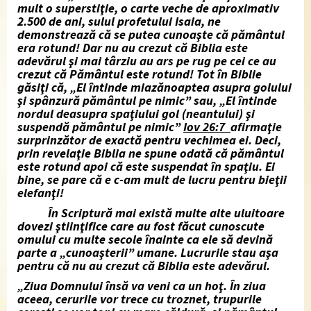
mult o superstiţie, o carte veche de aproximativ
2.500 de ani, sulul profetului Isaia, ne
demonstrează că se putea cunoaşte că pământul
era rotund! Dar nu au crezut că Biblia este
adevărul şi mai târziu au ars pe rug pe cei ce au
crezut că Pământul este rotund! Tot în Biblie
găsiţi că, „El întinde miazănoaptea asupra golului
şi spânzură pământul pe nimic” sau, „El întinde
nordul deasupra spaţiului gol (neantului) şi
suspendă pământul pe nimic”
Iov 26:7
afirmaţie
surprinzător de exactă pentru vechimea ei. Deci,
prin revelaţie Biblia ne spune odată că pământul
este rotund apoi că este
suspendat în spaţiu. Ei
bine, se pare că e c-am mult de lucru pentru bieţii
elefanţi!
În Scriptură mai există multe alte uluitoare
dovezi ştiinţifice care au fost făcut cunoscute
omului cu multe secole înainte ca ele să devină
parte a „cunoaşterii” umane. Lucrurile stau aşa
pentru că nu au crezut că Biblia este adevărul.
„Ziua Domnului însă va veni ca un hoţ. În ziua
aceea, cerurile vor trece cu troznet, trupurile