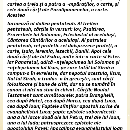
cartea a treia şi a patra a
~mpăraţilor,
o carte, şi
cele două cărţi ale
Paralipomenelor,
o carte.
Acestea
formează al doilea pentateuh. Al treilea
pentateuh, cărţile în versuri:
Iov, Psaltirea,
Proverbele lui Solomon, Eclesiastul
al aceluiaşi,
Cântarea Cântărilor
a aceluiaşi. Al patrulea
pentateuh, cel profetic cei doisprezece
profeţi, o
carte,
Isaia, Ieremia, Iezechil, Daniil.
Apoi cele
două cărţi ale lui
Esdra,
unite într-o carte si
Ester.
Iar
Panaretul,
adică
~nţelepciunea lui Solomon
şi
~nţelepciunea lui Iisus,
pe care tatăl lui Sirah a
compus-o în
evreieste, dar nepotul acestuia, Iisus,
fiul lui Sirah, a tradus -o în greceşte,
sunt cărţi
folositoare şi bune de citit, dar nu se numără în
canon si nici nu
stau în chivot.
Cărţile Noului
Testament sunt următoarele: patru
Evanghelii,
cea
după
Matei,
cea după
Marcu,
cea după
Luca,
cea după
Ioan; Faptele sfinţilor apostoii
scrise de
evanghelistul Luca; şapte epistole sobornicesti:
una a lui
Iacov
două ale lui
Petru,
trei ale lui
Ioan,
una a lui
Iuda;
patrusprezece epistole ale
apostolului
Pavel; Apocalipsa
evanghelistului
Ioan