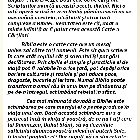
Scripturilor poartă această pecete divină. Nici o
altă operă scrisă în vreo limbă pământească nu se
aseamănă acesteia, alcătuirii şi structurii
complexe a Bibliei. Realitatea este că, doar o
minte infinită ar fi putut crea această Carte a
Cărţilor!
Biblia este o carte care are un mesaj
universal către toţi oamenii. Este singura scriere
în care atât copilul cât şi savantul îşi pot găsi
desfătarea. Principiile ei simple şi practicile ei de
viaţă pot fi valabile în orice ţară, pot depăşi orice
bariere culturale şi rasiale şi pot aduce pace,
dragoste, bucurie şi iertare. Numai Biblia poate
transforma omul rău în unul bun pe dinăuntru şi
pe de-a întregul, schimbând rebelul în sfânt.
Cea mai minunată dovadă a Bibliei este
schimbarea pe care mesajul ei o poate produce în
viaţa unui om. Dacă această schimbare nu s-a
petrecut încă în viaţa d-voastră, de ce nu i-aţi cere
lui Dumnezeu, Duhul Sfânt, să vă dezvăluie
sufletului dumneavoastră adevărul puterii Sale,
folosind paginile ei? Dar rugaţi-vă cu sinceritate: