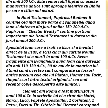
din anii 200 i.Cr. Este remarcabil faptul ca aceste
manuscrise antice sunt aproape identice cu Biblia
pe care o citim noi astazi.
la Noul Testament, Papirusul Bodmer II
contine cea mai mare parte a Evangheliei dupa
Ioan si dateaza din jurul anilor 150-200 d.Cr.
Papirusul “Chester Beatty” contine portiuni
importante ale Noului Testament si dateaza din
jurul anului 200 d.Cr.
Apostolul Ioan care a trait cu Iisus si a invatat
direct de la Iisus, a scris cinci din cartile Noului
Testament si a murit in anul 100 d.Cr. Avem
fragmente din Evanghelia dupa Ioan care dateaza
din anii 110-130 d.Cr., 30 de ani de la moartea lui.
Atunci cand acestea sunt comparate cu lucrari
antice precum cele ale lui Platon, Homer sau Tacit,
timpul scurt intre textul original si cea mai
recenta copie descoperita este uimitor!
Clement din Roma a fost martirizat in
anul 100 d.Cr. In scrierile lui el a citat din Matei,
Marcu, Luca, Faptele Apostolilor, 1 Corinteni, 1
Petru, Evrei si Tit. Citatele lui Clement corespund