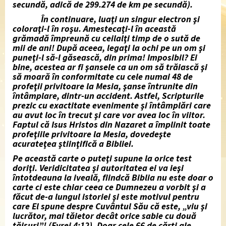
secundă, adică de 299.274 de km pe secundă).
În continuare, luaţi un singur electron şi
coloraţi-l în roşu. Amestecaţi-l în această
grămadă împreună cu ceilalţi timp de o sută de
mii de ani! După aceea, legaţi la ochi pe un om şi
puneţi-l să-l găsească, din prima! Imposibil? Ei
bine, acestea ar fi şansele ca un om să trăiască şi
să moară în conformitate cu cele numai 48 de
profeţii privitoare la Mesia, şanse întrunite din
întâmplare, dintr-un accident. Astfel, Scripturile
prezic cu exactitate evenimente şi întâmplări care
au avut loc în trecut şi care vor avea loc în viitor.
Faptul că Isus Hristos din Nazaret a împlinit toate
profeţiile privitoare la Mesia, dovedeşte
acurateţea ştiinţifică a Bibliei.
Pe această carte o puteţi supune la orice test
doriţi. Veridicitatea şi autoritatea ei va ieşi
întotdeauna la iveală, fiindcă Biblia nu este doar o
carte
ci este chiar
ceea ce Dumnezeu a vorbit şi a
făcut de-a lungul istoriei şi este motivul pentru
care El spune despre Cuvântul Său că este, „viu şi
lucrător, mai tăietor decât orice sabie cu două
tăişuri”!
(Evrei 4:12).
Doar cele 66 de cărţi ale