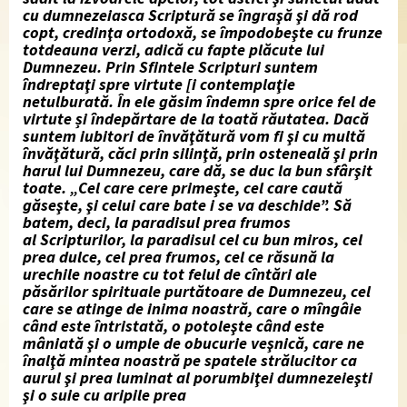
cu dumnezeiasca Scriptură se îngraşă şi dă rod
copt, credinţa ortodoxă, se împodobeşte cu frunze
totdeauna verzi, adică cu fapte plăcute lui
Dumnezeu. Prin Sfintele Scripturi suntem
îndreptaţi spre virtute [i contemplaţie
netulburată. În ele găsim îndemn spre orice fel de
virtute și îndepărtare de la toată răutatea. Dacă
suntem iubitori de învăţătură vom fi şi cu multă
învăţătură, căci prin silinţă, prin osteneală şi prin
harul lui Dumnezeu, care dă, se duc la bun sfârşit
toate. „Cel care cere primeşte, cel care caută
găseşte, şi celui care
bate i se va deschide”. Să
batem, deci, la paradisul prea frumos
al
Scripturilor, la paradisul cel cu bun miros, cel
prea dulce, cel prea frumos, cel ce răsună la
urechile noastre cu tot felul de cîntări ale
păsărilor spirituale purtătoare de Dumnezeu, cel
care se atinge de inima noastră, care o mîngâie
când este întristată, o potoleşte când este
mâniată şi o umple de obucurie veşnică, care ne
înalţă mintea noastră pe spatele strălucitor ca
aurul şi prea luminat al porumbiţei dumnezeieşti
şi o suie cu aripile prea