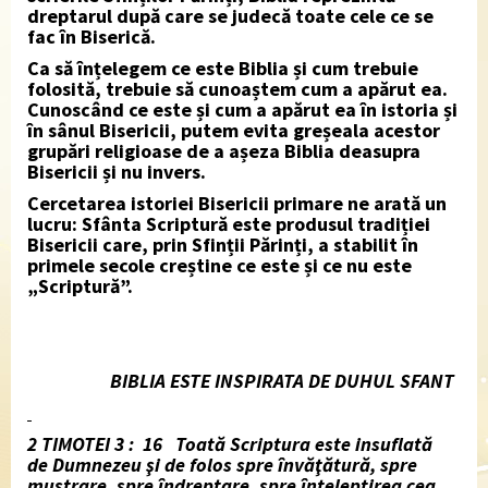
dreptarul după care se judecă toate cele ce se
fac în Biserică.
Ca să înțelegem ce este Biblia și cum trebuie
folosită, trebuie să cunoaștem cum a apărut ea.
Cunoscând ce este și cum a apărut ea în istoria și
în sânul Bisericii, putem evita greșeala acestor
grupări religioase de a așeza Biblia deasupra
Bisericii și nu invers.
Cercetarea istoriei Bisericii primare ne arată un
lucru: Sfânta Scriptură este produsul tradiției
Bisericii care, prin Sfinții Părinți, a stabilit în
primele secole creștine ce este și ce nu este
„Scriptură”.
BIBLIA ESTE INSPIRATA DE DUHUL SFANT
2 TIMOTEI 3 : 16 Toată Scriptura este insuflată
de Dumnezeu şi de folos spre învăţătură, spre
mustrare, spre îndreptare, spre înţelepţirea cea