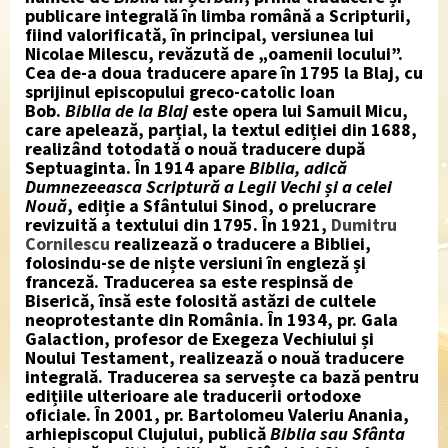
publicare integrală în limba română a Scripturii,
fiind valorificată, în principal, versiunea lui
Nicolae Milescu, revăzută de „oamenii locului”.
Cea de-a doua traducere apare
în 1795 la Blaj,
cu
sprijinul episcopului greco-catolic Ioan
Bob.
Biblia de la Blaj
este opera lui Samuil Micu,
care apelează, parțial, la textul ediției din 1688,
realizând totodată o nouă traducere după
Septuaginta
. În 1914 apare
Biblia
, adică
Dumnezeeasca Scriptură a Legii Vechi și a celei
Nouă
, ediție a Sfântului Sinod, o prelucrare
revizuită a textului din 1795.
În 1921,
Dumitru
Cornilescu
realizează o traducere a Bibliei,
folosindu-se de niște versiuni în engleză și
franceză. Traducerea sa este respinsă de
Biserică, însă este folosită astăzi de cultele
neoprotestante din România
. În 1934
, pr. Gala
Galaction, profesor de Exegeza Vechiului și
Noului Testament, realizează o nouă traducere
integrală. Traducerea sa servește ca bază pentru
edițiile ulterioare ale traducerii ortodoxe
oficiale.
În 2001, pr. Bartolomeu Valeriu Anania,
arhiepiscopul Clujului, publică
Biblia sau Sfânta