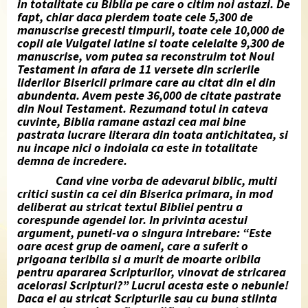
in totalitate cu Biblia pe care o citim noi astazi. De
fapt, chiar daca pierdem toate cele 5,300 de
manuscrise grecesti timpurii, toate cele 10,000 de
copii ale Vulgatei latine si toate celelalte 9,300 de
manuscrise, vom putea sa reconstruim tot Noul
Testament in afara de 11 versete din scrierile
liderilor Bisericii primare care au citat din el din
abundenta. Avem peste 36,000 de citate pastrate
din Noul Testament. Rezumand totul in cateva
cuvinte, Biblia ramane astazi cea mai bine
pastrata lucrare literara din toata antichitatea, si
nu incape nici o indoiala ca este in totalitate
demna de incredere.
Cand vine vorba de adevarul biblic, multi
critici sustin ca cei din Biserica primara, in mod
deliberat au stricat textul Bibliei pentru a
corespunde agendei lor. In privinta acestui
argument, puneti-va o singura intrebare: “Este
oare acest grup de oameni, care a suferit o
prigoana teribila si a murit de moarte oribila
pentru apararea Scripturilor, vinovat de stricarea
acelorasi Scripturi?” Lucrul acesta este o nebunie!
Daca ei au stricat Scripturile sau cu buna stiinta