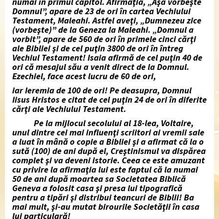
numai în primul capitol. Afirmaţia, „Aşa vorbeşte
Domnul”, apare de 23 de ori în cartea Vechiului
Testament, Maleahi. Astfel aveţi, „Dumnezeu zice
(vorbeşte)” de la Geneza la Maleahi. „Domnul a
vorbit”, apare de 560 de ori în primele cinci cărţi
ale Bibliei şi de cel puţin 3800 de ori în întreg
Vechiul Testament! Isaia afirmă de cel puţin 40 de
ori că mesajul său a venit direct de la Domnul.
Ezechiel, face acest lucru de 60 de ori,
iar Ieremia de 100 de ori! Pe deasupra, Domnul
Iisus Hristos e citat de cel puţin 24 de ori în diferite
cărţi ale Vechiului Testament.
Pe la mijlocul secolului al 18-lea, Voltaire,
unul dintre cei mai influenţi scriitori ai vremii sale
a luat în mână o copie a Bibliei şi a afirmat că la o
sută (100) de ani după el, Creştinismul va dispărea
complet şi va deveni istorie. Ceea ce este amuzant
cu privire la afirmaţia lui este faptul că la numai
50 de ani după moartea sa Societatea Biblică
Geneva a folosit casa şi presa lui tipografică
pentru a tipări şi distribui teancuri de Biblii! Ba
mai mult, şi-au mutat birourile Societăţii în casa
lui particulară!