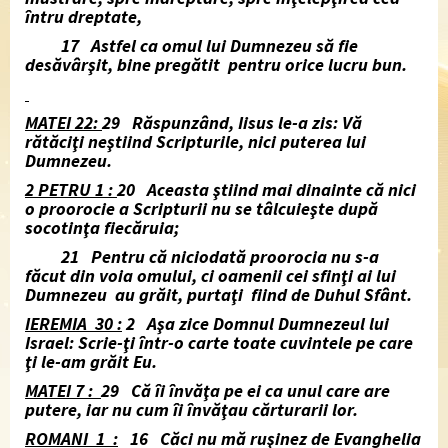
întru dreptate,
17 Astfel ca omul lui Dumnezeu să fie
desăvârşit, bine pregătit pentru orice lucru bun.
MATEI 22:
29 Răspunzând, Iisus le-a zis: Vă
rătăciţi neştiind Scripturile, nici puterea lui
Dumnezeu.
2 PETRU 1 :
20 Aceasta ştiind mai dinainte că nici
o proorocie a Scripturii nu se tâlcuieşte după
socotinţa fiecăruia;
21 Pentru că niciodată proorocia nu s-a
făcut din voia omului, ci oamenii cei sfinţi ai lui
Dumnezeu au grăit, purtaţi fiind de Duhul Sfânt.
IEREMIA 30 :
2 Aşa zice Domnul Dumnezeul lui
Israel: Scrie-ţi într-o carte toate cuvintele pe care
ţi le-am grăit Eu.
MATEI 7 :
29 Că îi învăţa pe ei ca unul care are
putere, iar nu cum îi învăţau cărturarii lor.
ROMANI 1 :
16 Căci nu mă ruşinez de Evanghelia