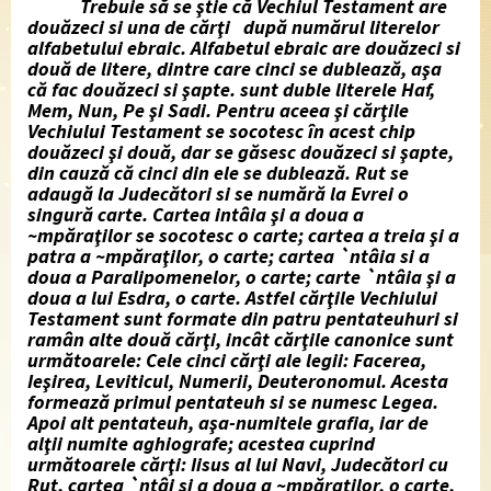
Trebuie să se ştie că Vechiul Testament are
douăzeci si una de cărţi după numărul literelor
alfabetului ebraic. Alfabetul ebraic are douăzeci si
două de litere, dintre care cinci se dublează, aşa
că fac douăzeci si şapte. sunt duble literele Haf,
Mem, Nun, Pe şi Sadi. Pentru aceea şi cărţile
Vechiului Testament se socotesc în acest chip
douăzeci şi două, dar se găsesc douăzeci si şapte,
din cauză că cinci din ele se dublează.
Rut
se
adaugă la
Judecători
si se numără la
Evrei
o
singură carte. Cartea intâia şi a doua a
~mpăraţilor
se socotesc o carte; cartea a treia şi a
patra a
~mpăraţilor,
o carte; cartea `ntâia si a
doua a
Paralipomenelor,
o carte; carte `ntâia şi a
doua a lui
Esdra,
o carte. Astfel cărţile Vechiului
Testament sunt formate din patru pentateuhuri si
ramân alte două cărţi, incât cărţile canonice sunt
următoarele: Cele cinci cărţi ale legii:
Facerea,
Ieşirea, Leviticul, Numerii,
Deuteronomul.
Acesta
formează primul pentateuh si se numesc Legea.
Apoi alt pentateuh, aşa-numitele grafia, iar de
alţii numite aghiografe; acestea cuprind
următoarele cărţi:
Iisus al lui Navi, Judecători
cu
Rut,
cartea `ntâi si a doua a
~mpăraţilor,
o carte,