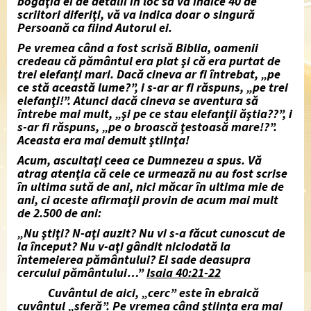
bogăţia ei de detalii în loc să vă indice 40 de
scriitori diferiţi, vă va indica doar o singură
Persoană ca fiind Autorul ei.
Pe vremea când a fost scrisă Biblia, oamenii
credeau că pământul era plat şi că era purtat de
trei elefanţi mari. Dacă cineva ar fi întrebat, „pe
ce stă această lume?”, i s-ar ar fi răspuns, „pe trei
elefanţi!”. Atunci dacă cineva se aventura să
întrebe mai mult, „şi pe ce stau elefanţii ăştia??”, i
s-ar fi răspuns, „pe o broască ţestoasă mare!?”.
Aceasta era mai demult ştiinţa!
Acum, ascultaţi ceea ce Dumnezeu a spus. Vă
atrag atenţia că cele ce urmează nu au fost scrise
în ultima sută de ani, nici măcar în ultima mie de
ani, ci aceste afirmaţii provin de acum mai mult
de 2.500 de ani:
„Nu ştiţi? N-aţi auzit? Nu vi s-a făcut cunoscut de
la început? Nu v-aţi gândit niciodată la
întemeierea pământului? El sade deasupra
cercului pământului…
”
Isaia 40:21-22
Cuvântul de aici, „cerc” este în ebraică
cuvântul „sferă”. Pe vremea când ştiinţa era mai