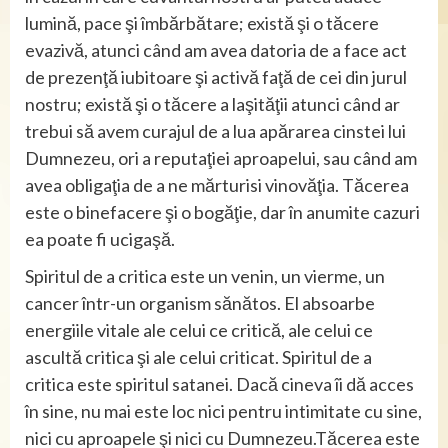
lumină, pace şi îmbărbătare; există şi o tăcere
evazivă, atunci când am avea datoria de a face act
de prezenţă iubitoare şi activă faţă de cei din jurul
nostru; există şi o tăcere a laşităţii atunci când ar
trebui să avem curajul de a lua apărarea cinstei lui
Dumnezeu, ori a reputaţiei aproapelui, sau când am
avea obligaţia de a ne mărturisi vinovăţia. Tăcerea
este o binefacere şi o bogăţie, dar în anumite cazuri
ea poate fi ucigaşă.
Spiritul de a critica este un venin, un vierme, un
cancer într-un organism sănătos. El absoarbe
energiile vitale ale celui ce critică, ale celui ce
ascultă critica şi ale celui criticat. Spiritul de a
critica este spiritul satanei. Dacă cineva îi dă acces
în sine, nu mai este loc nici pentru intimitate cu sine,
nici cu aproapele şi nici cu Dumnezeu.Tăcerea este