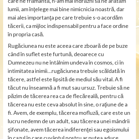
care ne frământă, n-am mai îndrăzni să ne arătăm
lumii, am înţelege mai bine nimicnicia noastră, dar
mai ales importanţa pe care trebuie s-o acordăm
tăcerii, ca mijloc indispensabil pentru a face ordine
în propria casă.
Rugăciunea nu este aceea care zboară de pe buze
când în suflet este furtună, deoarece cu
Dumnezeu nu ne întâlnim undeva în cosmos, ci în
intimitatea inimii…rugăciunea trebuie scăldată în
tăcere, astfel este lipsită de mediul său vital. A fi
tăcut nu înseamnă a fi mut sau ursuz. Trebuie să ne
păzim de tăcerea rea ca de flecăreală, pentru că
tăcerea nu este ceva absolut în sine, o raţiune de a
fi. Avem, de exemplu, tăcerea mofluză, care este un
lucru nedemn de un adult, sau tăcerea unei mândrii
şifonate, avem tăcerea indiferenţei sau egoismului
în cazul în care cuvântul nostru ar putea aduce