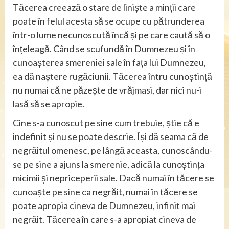
Tăcerea creează o stare de liniște a minții care
poate în felul acesta să se ocupe cu pătrunderea
într-o lume necunoscută încă și pe care caută să o
înțeleagă. Când se scufundă în Dumnezeu și în
cunoașterea smereniei sale în fața lui Dumnezeu,
ea dă naștere rugăciunii. Tăcerea întru cunoștință
nu numai că ne păzește de vrăjmasi, dar nici nu-i
lasă să se apropie.
Cine s-a cunoscut pe sine cum trebuie, știe că e
indefinit și nu se poate descrie. Își dă seama că de
negrăitul omenesc, pe lângă aceasta, cunoscându-
se pe sine a ajuns la smerenie, adică la cunoștința
micimii și nepriceperii sale. Dacă numai în tăcere se
cunoaște pe sine ca negrăit, numai în tăcere se
poate apropia cineva de Dumnezeu, infinit mai
negrăit. Tăcerea în care s-a apropiat cineva de