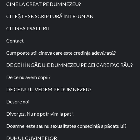
CINE LA CREAT PE DUMNEZEU?
CITEȘTE SF. SCRIPTURĂ ÎNTR-UN AN
CITIREA PSALTIRII
Contact
Cum poate știi cineva care este credința adevărată?
DE CE ÎI ÎNGĂDUIE DUMNEZEU PE CEI CARE FAC RĂU?
De ce nu avem copii?
DE CE NU ÎL VEDEM PE DUMNEZEU?
Despre noi
Divorţez. Nu ne potrivim la pat !
Doamne, este sau nu sexualitatea consecinţă a păcatului?
DUHUL CUVINTELOR