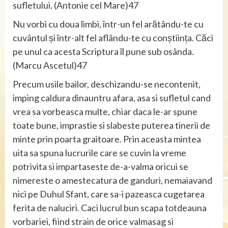
sufletului. (Antonie cel Mare)47
Nu vorbi cu doua limbi, într-un fel arătându-te cu
cuvântul și într-alt fel aflându-te cu conștiința. Căci
pe unul ca acesta Scriptura îl pune sub osânda.
(Marcu Ascetul)47
Precum usile bailor, deschizandu-se necontenit,
imping caldura dinauntru afara, asa si sufletul cand
vrea sa vorbeasca multe, chiar daca le-ar spune
toate bune, imprastie si slabeste puterea tinerii de
minte prin poarta graitoare. Prin aceasta mintea
uita sa spuna lucrurile care se cuvin la vreme
potrivita si impartaseste de-a-valma oricui se
nimereste o amestecatura de ganduri, nemaiavand
nici pe Duhul Sfant, care sa-i pazeasca cugetarea
ferita de naluciri. Caci lucrul bun scapa totdeauna
vorbariei, fiind strain de orice valmasag si