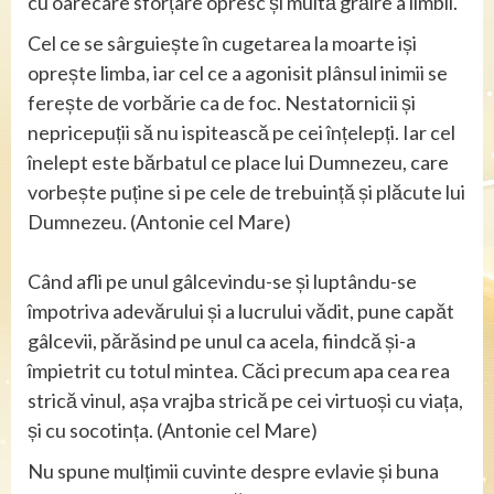
cu oarecare sforțare opresc și multă grăire a limbii.
Cel ce se sârguiește în cugetarea la moarte iși
oprește limba, iar cel ce a agonisit plânsul inimii se
ferește de vorbărie ca de foc. Nestatornicii și
nepricepuții să nu ispitească pe cei înțelepți. Iar cel
înelept este bărbatul ce place lui Dumnezeu, care
vorbește puține si pe cele de trebuință și plăcute lui
Dumnezeu. (Antonie cel Mare)
Când afli pe unul gâlcevindu-se și luptându-se
împotriva adevărului și a lucrului vădit, pune capăt
gâlcevii, părăsind pe unul ca acela, fiindcă și-a
împietrit cu totul mintea. Căci precum apa cea rea
strică vinul, așa vrajba strică pe cei virtuoși cu viața,
și cu socotința. (Antonie cel Mare)
Nu spune mulțimii cuvinte despre evlavie și buna