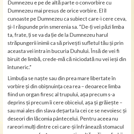
Dumnezeu e pe de altă parte o convorbire cu
Dumnezeu mai presus de orice vorbire. El îl
cunoaste pe Dumnezeu ca subiect care-i cere ceva,
și-I răspunde prin smerenia sa. ”De-ți vei păzi limba
ta, frate, ți se va da ție de la Dumnezeu harul
străpungerii inimii ca să privești sufletul tău și prin
aceasta vei intra in bucuria Duhului. Însă de vei fi
biruit de limbă, crede-mă că niciodată nu vei ieși din
întuneric.”
Limbuția se naște sau din prea mare libertate în
vorbire și din obișnuința cea rea – deoarece limba
fiind un organ firesc al trupului, așa precum s-a
deprins și precum îi cere obiceiul, așa și grăiește –
sau mai ales din slava deșarta la cei ce se nevoiesc și
deseori din lăcomia pântecelui. Pentru aceea nu
rareori mulți dintre cei care-și înfrânează stomacul