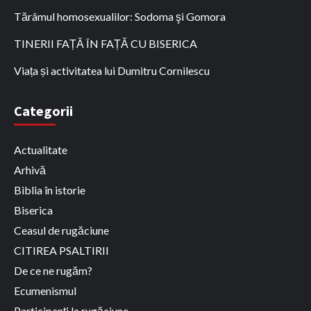
Tărâmul homosexualilor: Sodoma şi Gomora
TINERII FAȚĂ ÎN FAȚĂ CU BISERICA
Viața și activitatea lui Dumitru Cornilescu
Categorii
Actualitate
Arhivă
Biblia în istorie
Biserica
Ceasul de rugăciune
CITIREA PSALTIRII
De ce ne rugăm?
Ecumenismul
Participanți la rugăciune