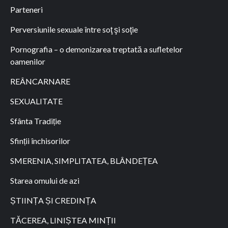
Parteneri
Perversiunile sexuale între soţ şi soţie
Pornografia – o demonizarea treptată a sufletelor
oamenilor
REÂNCARNARE
SEXUALITATE
Sfânta Tradiție
Sfinții închisorilor
SMERENIA, SIMPLITATEA, BLÂNDEȚEA
Starea omului de azi
ȘTIINȚA ȘI CREDINȚA
TĂCEREA, LINIȘTEA MINȚII