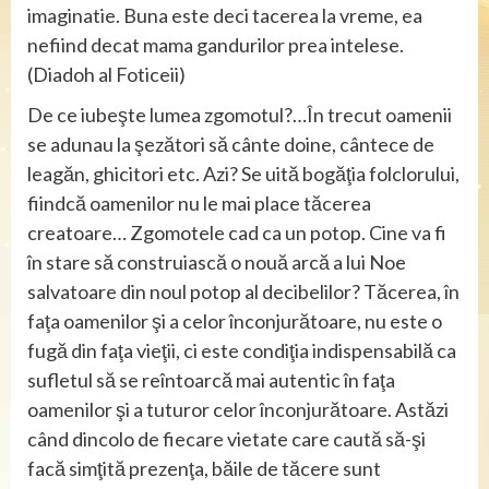
imaginatie. Buna este deci tacerea la vreme, ea
nefiind decat mama gandurilor prea intelese.
(Diadoh al Foticeii)
De ce iubeşte lumea zgomotul?…În trecut oamenii
se adunau la şezători să cânte doine, cântece de
leagăn, ghicitori etc. Azi? Se uită bogăţia folclorului,
fiindcă oamenilor nu le mai place tăcerea
creatoare… Zgomotele cad ca un potop. Cine va fi
în stare să construiască o nouă arcă a lui Noe
salvatoare din noul potop al decibelilor? Tăcerea, în
faţa oamenilor şi a celor înconjurătoare, nu este o
fugă din faţa vieţii, ci este condiţia indispensabilă ca
sufletul să se reîntoarcă mai autentic în faţa
oamenilor şi a tuturor celor înconjurătoare. Astăzi
când dincolo de fiecare vietate care caută să-şi
facă simţită prezenţa, băile de tăcere sunt