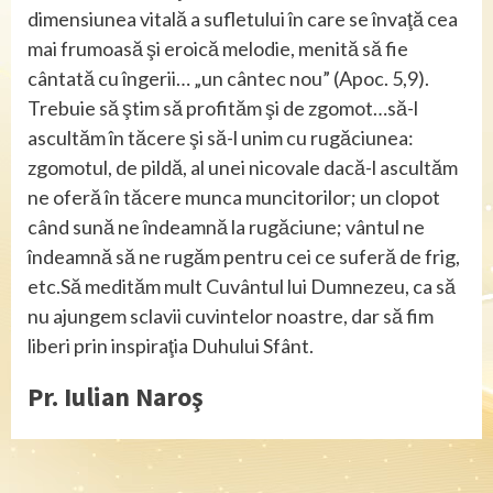
dimensiunea vitală a sufletului în care se învaţă cea
mai frumoasă şi eroică melodie, menită să fie
cântată cu îngerii… „un cântec nou” (Apoc. 5,9).
Trebuie să ştim să profităm şi de zgomot…să-l
ascultăm în tăcere şi să-l unim cu rugăciunea:
zgomotul, de pildă, al unei nicovale dacă-l ascultăm
ne oferă în tăcere munca muncitorilor; un clopot
când sună ne îndeamnă la rugăciune; vântul ne
îndeamnă să ne rugăm pentru cei ce suferă de frig,
etc.Să medităm mult Cuvântul lui Dumnezeu, ca să
nu ajungem sclavii cuvintelor noastre, dar să fim
liberi prin inspiraţia Duhului Sfânt.
Pr. Iulian Naroş