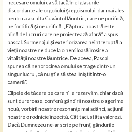
necesare omului ca să tacă în el glasurile
discordante ale orgoliului şi egoismului, dar mai ales
pentru a asculta Cuvântul lăuntric, care ne purifică,
ne fortifică şi ne unifică. „Făptura noastră este
plină de lucruri care ne proiectează afară” a spus
pascal. Surmenajul şi exteriorizarea neîntreruptă a
vieţii noastre ne duce la o nemiloasă irosire a
vitalităţii noastre lăuntrice. De aceea, Pascal
spunea că nenorocirea omului se trage dintr-un
singur lucru „că nu ştie să stea liniştit într-o
cameră”.
Clipele de tăcere pe care ni le rezervăm, chiar dacă
sunt dureroase, conferă gândirii noastre o agerime
nouă, vorbirii noastre rezonanţe mai adânci, acţiunii
noastre o rodnicie înzecită. Cât taci, atâta valorezi.
Dacă Dumnezeu ne-ar scrie pe frunţi gândurile