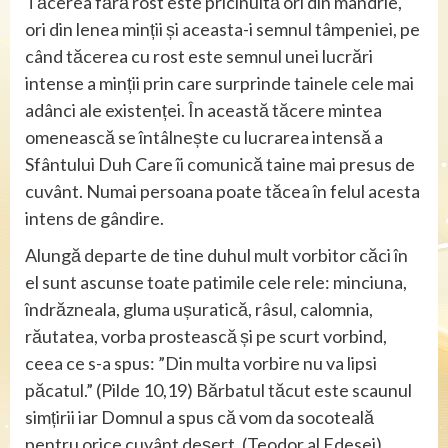
Tăcerea fără rost este pricinuită ori din mândrie,
ori din lenea minții și aceasta-i semnul tâmpeniei, pe
când tăcerea cu rost este semnul unei lucrări
intense a minții prin care surprinde tainele cele mai
adânci ale existenței. În această tăcere mintea
omenească se întâlnește cu lucrarea intensă a
Sfântului Duh Care îi comunică taine mai presus de
cuvânt. Numai persoana poate tăcea în felul acesta
intens de gândire.
Alungă departe de tine duhul mult vorbitor căci în
el sunt ascunse toate patimile cele rele: minciuna,
îndrăzneala, gluma ușuratică, râsul, calomnia,
răutatea, vorba prostească și pe scurt vorbind,
ceea ce s-a spus: ”Din multa vorbire nu va lipsi
păcatul.” (Pilde 10,19) Bărbatul tăcut este scaunul
simțirii iar Domnul a spus că vom da socoteală
pentru orice cuvânt deșert. (Teodor al Edesei)