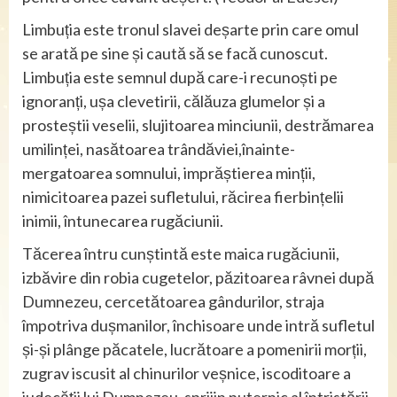
Limbuția este tronul slavei deșarte prin care omul
se arată pe sine și caută să se facă cunoscut.
Limbuția este semnul după care-i recunoști pe
ignoranți, ușa clevetirii, călăuza glumelor și a
prosteștii veselii, slujitoarea minciunii, destrămarea
umilinței, nasătoarea trândăviei,înainte-
mergatoarea somnului, imprăștierea minții,
nimicitoarea pazei sufletului, răcirea fierbințelii
inimii, întunecarea rugăciunii.
Tăcerea întru cunștintă este maica rugăciunii,
izbăvire din robia cugetelor, păzitoarea râvnei după
Dumnezeu, cercetătoarea gândurilor, straja
împotriva dușmanilor, închisoare unde intră sufletul
și-și plânge păcatele, lucrătoare a pomenirii morții,
zugrav iscusit al chinurilor veșnice, iscoditoare a