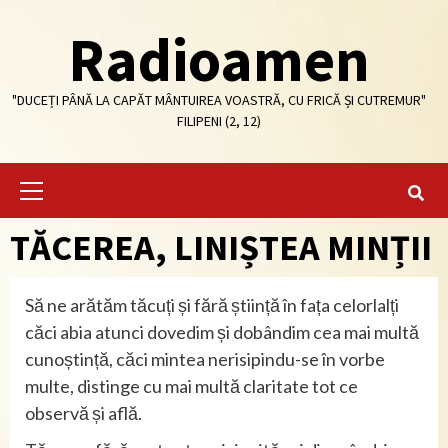
Skip
Radioamen
to
content
"DUCEȚI PÂNĂ LA CAPĂT MÂNTUIREA VOASTRĂ, CU FRICĂ ȘI CUTREMUR"
FILIPENI (2, 12)
Primary
Menu
TĂCEREA, LINIȘTEA MINȚII
Să ne arătăm tăcuți și fără știință în fața celorlalți
căci abia atunci dovedim și dobândim cea mai multă
cunoștință, căci mintea nerisipindu-se în vorbe
multe, distinge cu mai multă claritate tot ce
observă și află.