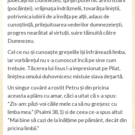
judecății lui Dumnezeu, sprijin puternic al întristării
(pocăinței), vrăjmașa îndrăznelii, tovarășa liniștii,
potrivnica iubirii de a învăța pe alții, adaus de
cunoștință, prilejuitoarea vederilor dumnezeiești,
progres nearătat al virtuții, suire tăinuită către
Dumnezeu.
Cel ce nu-și cunoaște greșelile își înfrânează limba,
iar vorbărețul nu s-a cunoscut încă pe sine cum
trebuie. Tăcerea lui Iisus l-a impresionat pe Pilat,
liniștea omului duhovnicesc mistuie slava deșartă.
Un singur cuvânt a rostit Petru și din pricina
aceasta a plâns cu amar, căci a uitat că s-a spus:
”Zis-am: păzi-voi căile mele ca să nu greșesc cu
limba mea.” (Psalmi 38,1) si de ceea ce-a spus altul:
”Mai bine să cazi de la înălțime pe pământ, decât din
pricina limbii.”