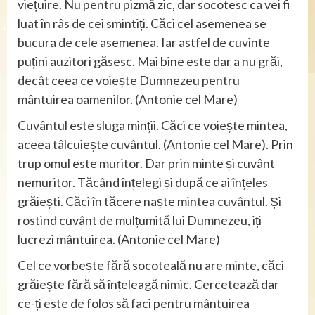
viețuire. Nu pentru pizmă zic, dar socotesc ca vei fi
luat în râs de cei smintiți. Căci cel asemenea se
bucura de cele asemenea. Iar astfel de cuvinte
puțini auzitori găsesc. Mai bine este dar a nu grăi,
decât ceea ce voiește Dumnezeu pentru
mântuirea oamenilor. (Antonie cel Mare)
Cuvântul este sluga minții. Căci ce voiește mintea,
aceea tâlcuiește cuvântul. (Antonie cel Mare). Prin
trup omul este muritor. Dar prin minte și cuvânt
nemuritor. Tăcând înțelegi și după ce ai înțeles
grăiești. Căci în tăcere naște mintea cuvântul. Și
rostind cuvânt de mulțumită lui Dumnezeu, iți
lucrezi mântuirea. (Antonie cel Mare)
Cel ce vorbește fără socoteală nu are minte, căci
grăiește fără să înțeleagă nimic. Cercetează dar
ce-ți este de folos să faci pentru mântuirea