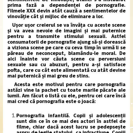
prima fază a dependenței de pornografie.
Filmele XXX devin atât cauză a sentimentelor de
vinovăție cât și mijloc de eliminare a lor.
Ușor ușor creierul se va învăța cu aceste scene
și va avea nevoie de imagini și mai puternice
pentru a transmite stimului sexuali. Astfel
consumatorii de pornografie ajung să-și dorească
a viziona scene pe care cu ceva timp în urmă li se
păreau de neconceput, blamându-le moral. De
aici înainte vor căuta scene cu perversiuni
sexuale sau cu abuzuri, pentru a-și satisface
pofta, care cu cât este alimentată cu atât devine
mai puternică și mai greu de stins.
Acesta este motivul pentru care pornografia
astăzi vine la pachet cu toate marile păcate ale
lumii. Am făcut o listă cu ele, pentru cei care încă
mai cred că pornografia este o joacă:
Pornografia infantilă.
Copii și adolescenții
sunt din ce în ce mai des actori în astfel de
filme, chiar dacă acest lucru se pedepsește
aspru de legile statului, ca infracțiune. Copiii