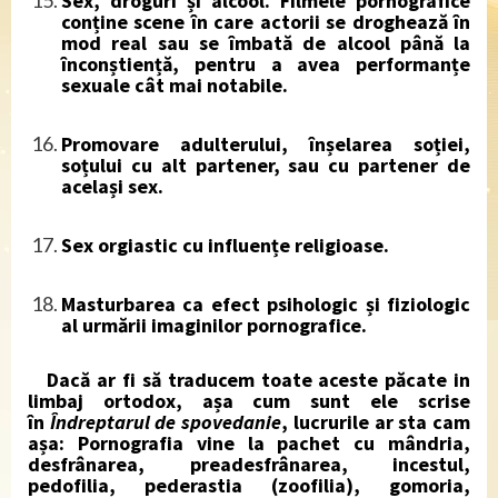
Sex, droguri și alcool.
Filmele pornografice
conține scene în care actorii se droghează în
mod real sau se îmbată de alcool până la
înconștiență, pentru a avea performanțe
sexuale cât mai notabile.
Promovare adulterului
, înșelarea soției,
soțului cu alt partener, sau cu partener de
același sex.
Sex orgiastic cu influențe religioase
.
Masturbarea
ca efect psihologic și fiziologic
al urmării imaginilor pornografice.
Dacă ar fi să traducem toate aceste păcate in
limbaj ortodox, așa cum sunt ele scrise
în
Îndreptarul de spovedanie
, lucrurile ar sta cam
așa: Pornografia vine la pachet cu mândria,
desfrânarea, preadesfrânarea, incestul,
pedofilia, pederastia (zoofilia), gomoria,