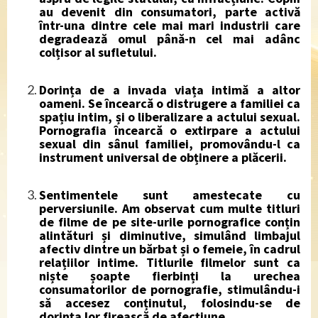
au devenit din consumatori, parte activă
într-una dintre cele mai mari industrii care
degradează omul până-n cel mai adânc
colțisor al sufletului.
Dorința de a invada viața intimă a altor
oameni.
Se încearcă o distrugere a familiei ca
spațiu intim, și o liberalizare a actului sexual.
Pornografia încearcă o extirpare a actului
sexual din sânul familiei, promovându-l ca
instrument universal de obținere a plăcerii.
Sentimentele sunt amestecate cu
perversiunile
. Am observat cum multe titluri
de filme de pe site-urile pornografice conțin
alintături și diminutive, simulând limbajul
afectiv dintre un bărbat și o femeie, în cadrul
relațiilor intime. Titlurile filmelor sunt ca
niște șoapte fierbinți la urechea
consumatorilor de pornografie, stimulându-i
să accesez conținutul, folosindu-se de
dorința lor firească de afecțiune.