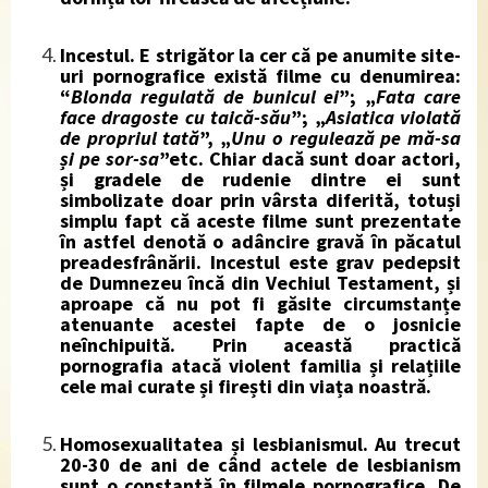
Incestul.
E strigător la cer că pe anumite site-
uri pornografice există filme cu denumirea:
“
Blonda regulat
ă de bunicul ei
”; „
Fata care
face dragoste cu taic
ă-său
”; „
Asiatica violat
ă
de propriul tată
”, „
Unu o reguleaz
ă pe mă-sa
și pe sor-sa
”etc. Chiar dacă sunt doar actori,
și gradele de rudenie dintre ei sunt
simbolizate doar prin vârsta diferită, totuși
simplu fapt că aceste filme sunt prezentate
în astfel denotă o adâncire gravă în păcatul
preadesfrânării. Incestul este grav pedepsit
de Dumnezeu încă din Vechiul Testament, și
aproape că nu pot fi găsite circumstanțe
atenuante acestei fapte de o josnicie
neînchipuită. Prin această practică
pornografia atacă violent familia și relațiile
cele mai curate și firești din viața noastră.
Homosexualitatea și lesbianismul
. Au trecut
20-30 de ani de când actele de lesbianism
sunt o constantă în filmele pornografice, De