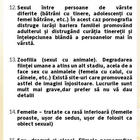
Sexul între persoane de vârste
diferite
(bătrâni cu tinere, adolescenți cu
femei bătrâne, etc.) În acest caz pornografia
distruge iarăși bariera familiei promovând
adulterul și distrugând curăția tinereții și
înțelepciunea blândă a persoanelor mai în
vârstă.
Zoofilia (sexul cu animale)
. Degradarea
ființei umane a atins un alt stadiu, acela de a
face sex cu animalele (femeia cu calul, cu
câinele, etc.) Există site-uri care promovează
astfel de imagini înjositoare. Lucrurile sunt
mult mai grave,dar prefer să nu vă dau
detalii
Femeile – tratate ca rasă inferioară
(femeile
proaste, ușor de sedus, ușor de folosit ca
obiect sexual)