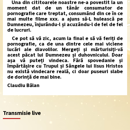
Una din cititoarele noastre ne-a povestit la un
moment dat de un tânăr consumator de
pornografie care treptat, consumând din ce în ce
mai multe filme xxx. a ajuns să-L hulească pe
Dumnezeu, înjurându-l și acuzându-l de fel de fel
de lucruri.
Ce pot să vă zic, acum la final e să vă feriți de
pornografie, ca de una dintre cele mai viclene
lucări ale diavolilor. Mergeți și mărturisiți-vă
acest păcat lui Dumnezeu și duhovnicului. Doar
așa vă puteți vindeca. Fără spovedanie și
împărtășire cu Trupul și Sângele lui Iisus Hristos
nu există vindecare reală, ci doar puseuri slabe
de dorință de mai bine.
Claudiu Bălan
Transmisie live