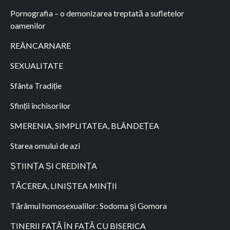
Pornografia – o demonizarea treptată a sufletelor
oamenilor
REÂNCARNARE
SEXUALITATE
Sfânta Tradiție
Sfinții închisorilor
SMERENIA, SIMPLITATEA, BLÂNDEȚEA
Starea omului de azi
ȘTIINȚA ȘI CREDINȚA
TĂCEREA, LINIȘTEA MINȚII
Tărâmul homosexualilor: Sodoma şi Gomora
TINERII FAȚĂ ÎN FAȚĂ CU BISERICA