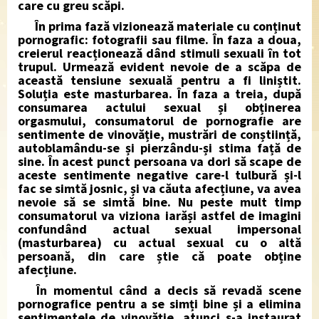
care cu greu scăpi.
În prima fază vizionează materiale cu conținut
pornografic: fotografii sau filme. În faza a doua,
creierul reacționează dând stimuli sexuali în tot
trupul. Urmează evident nevoie de a scăpa de
această tensiune sexuală pentru a fi liniștit.
Soluția este masturbarea. În faza a treia, după
consumarea actului sexual și obținerea
orgasmului, consumatorul de pornografie are
sentimente de vinovăție, mustrări de conștiință,
autoblamându-se și pierzându-și stima față de
sine. În acest punct persoana va dori să scape de
aceste sentimente negative care-l tulbură și-l
fac se simtă josnic, și va căuta afecțiune, va avea
nevoie să se simtă bine. Nu peste mult timp
consumatorul va viziona iarăși astfel de imagini
confundând actual sexual impersonal
(masturbarea) cu actual sexual cu o altă
persoană, din care știe că poate obține
afecțiune.
În momentul când a decis să revadă scene
pornografice pentru a se simți bine și a elimina
sentimentele de vinovăție, atunci s-a instaurat