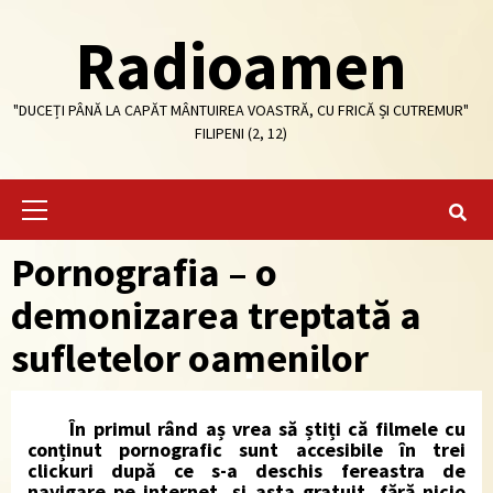
Skip
Radioamen
to
content
"DUCEȚI PÂNĂ LA CAPĂT MÂNTUIREA VOASTRĂ, CU FRICĂ ȘI CUTREMUR"
FILIPENI (2, 12)
Primary
Menu
Pornografia – o
demonizarea treptată a
sufletelor oamenilor
În primul rând aș vrea să știți că filmele cu
conținut pornografic sunt accesibile în trei
clickuri după ce s-a deschis fereastra de
navigare pe internet, și asta gratuit, fără nicio