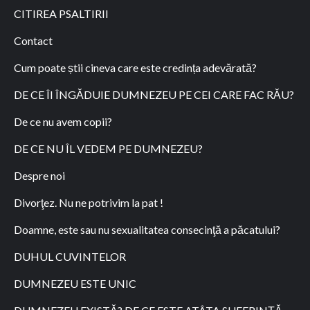
CITIREA PSALTIRII
Contact
Cum poate știi cineva care este credința adevărată?
DE CE ÎI ÎNGĂDUIE DUMNEZEU PE CEI CARE FAC RĂU?
De ce nu avem copii?
DE CE NU ÎL VEDEM PE DUMNEZEU?
Despre noi
Divorţez. Nu ne potrivim la pat !
Doamne, este sau nu sexualitatea consecinţă a păcatului?
DUHUL CUVINTELOR
DUMNEZEU ESTE UNIC