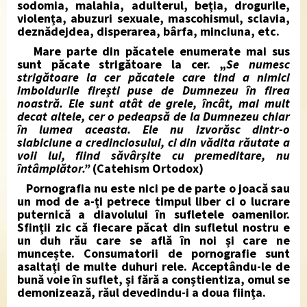
sodomia, malahia, adulterul, beția, drogurile,
violența, abuzuri sexuale, mascohismul, sclavia,
deznădejdea, disperarea, bârfa, minciuna, etc.
Mare parte din păcatele enumerate mai sus
sunt păcate strigătoare la cer. „
Se numesc
strigătoare la cer păcatele care tind a nimici
imboldurile firești puse de Dumnezeu în firea
noastră. Ele sunt atât de grele, încât, mai mult
decat altele, cer o pedeapsă de la Dumnezeu chiar
în lumea aceasta. Ele nu izvorăsc dintr-o
slabiciune a credinciosului, ci din vădita răutate a
voii lui, fiind săvârșite cu premeditare, nu
întâmplător.”
(Catehism Ortodox)
Pornografia nu este nici pe de parte o joacă sau
un mod de a-ți petrece timpul liber ci o lucrare
puternică a diavolului în sufletele oamenilor.
Sfinții zic că fiecare păcat din sufletul nostru e
un duh rău care se află în noi și care ne
muncește. Consumatorii de pornografie sunt
asaltați de multe duhuri rele. Acceptându-le de
bună voie în suflet, și fără a conștientiza, omul se
demonizează, răul devedindu-i a doua ființa.