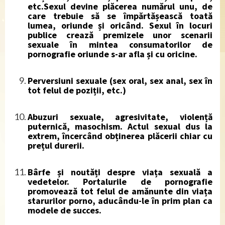
etc.Sexul devine plăcerea numărul unu, de
care trebuie să se împărtășească toată
lumea, oriunde și oricând. Sexul în locuri
publice crează premizele unor scenarii
sexuale în mintea consumatorilor de
pornografie oriunde s-ar afla și cu oricine.
Perversiuni sexuale (sex oral, sex anal, sex în
tot felul de poziții, etc.)
Abuzuri sexuale, agresivitate, violență
puternică, masochism.
Actul sexual dus la
extrem, încercând obținerea plăcerii chiar cu
prețul durerii.
Bârfe și noutăți despre viața sexuală a
vedetelor.
Portalurile de pornografie
promovează tot felul de amănunte din viața
starurilor porno, aducându-le în prim plan ca
modele de succes.