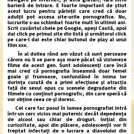
barieră de intrare. E foarte important de știut
acest lucru pentru părinții care cred că doar
adulții pot accesa site-urile pornografice. Nu,
lucrurile s-au schimbat foarte mult în ultimii ani.
Scrii cuvântul cheie pe Google, apeși Caută, apoi
dai click pe primul site din listă și următorul click
pe care-l dai este chiar butonul de play al unui
film xxx.
În al doilea rând am văzut că sunt persoane
cărora nu li se pare așa mare păcat să vizioneze
filme de acest gen. Sunt adolescenți care încă
mai cred că pornografia înseamnă doar femei
goale și frumoase, confundând în inima lor
dorința curată de a primi afecțiune și atracția
față de sexul opus cu scenele degradante din
filmele cu conținut pornografic, din care speră că
vor obține ceea ce-și doresc.
Cei care fac pasul în lumea pornografiei intră
într-un cerc vicios mai puternic decât depedența
de alcool sau chiar de droguri. Inițial din
curiozitate, apoi din plăcere, adolescenții vor fi
treptat infectați de o lucrare a diavolului din