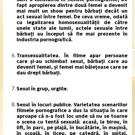
fapt apropierea dintre două femei a devenit
mai mult un show pentru bărbați decât un
act sexual între femei. De ceva vreme, odată
cu legalizarea homosexualității de către
unele state ale lumii, actele sexuale între
bărbați au început să fie mai prezente în
industria pornografică.
Transexualitatea
. În filme apar persoane
care și-au schimbat sexul, bărbați care au
devenit femei, și femei mai băiețoase care se
dau drept bărbați.
Sexul în grup, orgiile.
Sexul în locuri publice.
Varietatea scenariilor
filmele pornografice a dus la situația în care
aproape că n-a fost loc unde să nu se toarne
o scena cu tentă sexuală: acasă, la birou, în
lift, în parc, pe plajă, în bucătărie, în mașină,
în școală, în liceu, pe catedră, în spital,