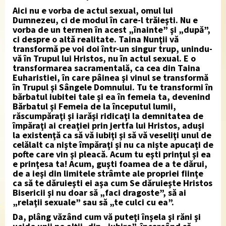
Aici nu e vorba de actul sexual, omul lui
Dumnezeu, ci de modul în care-l trăieşti. Nu e
vorba de un termen în acest „înainte” şi „după”,
ci despre o altă realitate. Taina Nunţii vă
transformă pe voi doi într-un singur trup, unindu-
vă în Trupul lui Hristos, nu în actul sexual. E o
transformarea sacramentală, ca cea din Taina
Euharistiei, în care pâinea şi vinul se transformă
în Trupul şi Sângele Domnului. Tu te transformi în
bărbatul iubitei tale şi ea în femeia ta, devenind
Bărbatul şi Femeia de la începutul lumii,
răscumpăraţi şi iarăşi ridicaţi la demnitatea de
împăraţi ai creaţiei prin jertfa lui Hristos, aduşi
la existenţă ca să vă iubiţi şi să vă veseliţi unul de
celălalt ca nişte împăraţi şi nu ca nişte apucaţi de
pofte care vin şi pleacă. Acum tu eşti prinţul şi ea
e prinţesa ta! Acum, guşti foamea de a te dărui,
de a ieşi din limitele strâmte ale propriei fiinţe
ca să te dăruieşti ei aşa cum Se dăruieşte Hristos
Bisericii şi nu doar să „faci dragoste”, să ai
„relaţii sexuale” sau să „te culci cu ea”.
Da, plâng văzând cum vă puteţi înşela şi răni şi