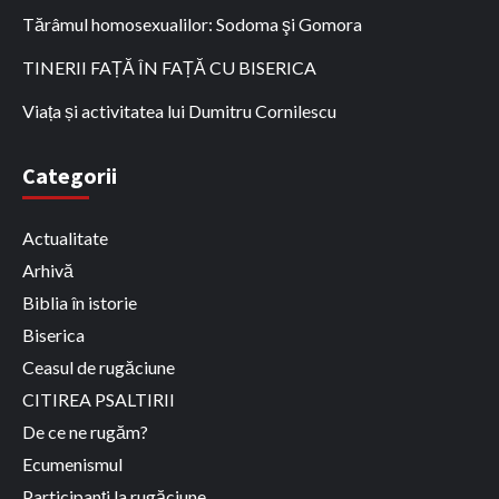
Tărâmul homosexualilor: Sodoma şi Gomora
TINERII FAȚĂ ÎN FAȚĂ CU BISERICA
Viața și activitatea lui Dumitru Cornilescu
Categorii
Actualitate
Arhivă
Biblia în istorie
Biserica
Ceasul de rugăciune
CITIREA PSALTIRII
De ce ne rugăm?
Ecumenismul
Participanți la rugăciune