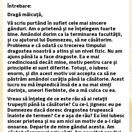
Întrebare:
Dragă măicuţă,
Vă scriu purtând în suflet cele mai sincere
gânduri. Am o prietenă şi ne înţelegem foarte
bine. Amândoi dorim ca la terminarea facultăţii,
şi cu ajutorul lui Dumnezeu, să ne căsătorim.
Problema e că odată cu trecerea timpului
dragostea noastră a atins şi un nivel fizic. Nu am
ajuns până la a face dragoste. Ea e mai
credincioasă decât mine, motiv pentru care şi
principiile ei sunt diferite. Totuşi, o iubesc
enorm, şi din acest motiv voi accepta ca să ne
păstrăm amândoi curăţia până la căsătorie. Acest
lucru nu mă împiedică însă de a nu mai simţi
dorinţa, uneori fierbinte, de a mă culca cu ea.
Vreau să înţeleg de ce este rău să ai relaţii
trupeşti până la căsătorie? Cu ce-L jignesc eu pe
Dumnezeu dacă doresc dragostea trupească
înainte de termen? Ce e aşa de rău? Eu îmi iubesc
sincer prietena şi nu am nici un motiv de a-i răpi
onoarea. Departe de mine gândul acesta. Am