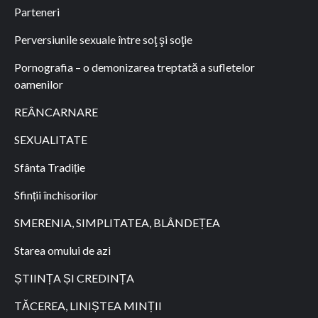
Parteneri
Perversiunile sexuale între soţ şi soţie
Pornografia – o demonizarea treptată a sufletelor
oamenilor
REÂNCARNARE
SEXUALITATE
Sfânta Tradiție
Sfinții închisorilor
SMERENIA, SIMPLITATEA, BLÂNDEȚEA
Starea omului de azi
ȘTIINȚA ȘI CREDINȚA
TĂCEREA, LINIȘTEA MINȚII