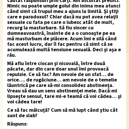
căutat răspunsuri prin cărţi. Am ascultat predici.
Nimic nu poate umple golul din inima mea atunci
când simt că trupul meu a ajuns la limită. Şi ştiţi
care e paradoxul? Chiar dacă nu pot avea relaţii
sexuale cu fata pe care o iubesc atât de mult,
recurg la masturbare. Să fiu sincer cu
dumneavoastră, înainte de a o cunoaşte pe ea
mă masturbam de plăcere. Acum îmi e silă când
fac acest lucru, dar îl fac pentru că simt că se
acumulează multă tensiune sexuală. Deci şi aşa e
rău.
Mă aflu între ciocan şi nicovală, între două
păcate, dar din care doar unul îmi provoacă
repulsie. Ce să fac? Am nevoie de un sfat… de
orice…. de rugăciune… am nevoie de o temelie
lăuntrică pe care să-mi consolidez abstinenţa.
Vreau să dau un sens abstinenţei mele. Dacă-mi
lipseşte sensul, tare mi-e teamă că voi cădea… şi
voi cădea tare!
Ce să fac măicuţă? Cum să mă lupt când ştiu cât
sunt de slab?
Răspuns: