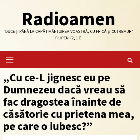
Skip
Radioamen
to
content
"DUCEȚI PÂNĂ LA CAPĂT MÂNTUIREA VOASTRĂ, CU FRICĂ ȘI CUTREMUR"
FILIPENI (2, 12)
Primary
Menu
„Cu ce-L jignesc eu pe
Dumnezeu dacă vreau să
fac dragostea înainte de
căsătorie cu prietena mea,
pe care o iubesc?”