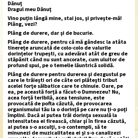
Dănuţ
Dragul meu Dănuţ
Vino puţin lângă mine, stai jos, şi priveşte-mă!
Plâng, vezi?
Plâng de durere, dar şi de bucurie.
Plâng de durere, pentru că mă gândesc la atâta
tinereţe aruncată de colo-colo de valurile
dorinţelor trupeşti, cu adevărat atât de greu de
stăpânit când nu sunt ancorate, cum uluitor de
profund spui, pe o temelie lăuntrică solidă.
Plâng de durere pentru durerea şi dezgustul pe
care le trăieşti ori de câte ori plăteşti tribut
acelei forţe sălbatice care te chinuie. Oare, pe
ea, pe această forţă a făcut-o Dumnezeu? Nu,
acea forţă teribilă, acea tensiune, este
provocată de pofta căzută, de provocarea
organismului tău la o dorinţă pe care nu ţi-o poţi
împlini. Dacă ai putea trăi dorinţa sexuală la
intensitatea ei firească, chiar şi în firea căzută,
ai putea s-o asculţi, s-o contempli, să te
minunezi de muzicalitatea ei şi s-o canalizezi