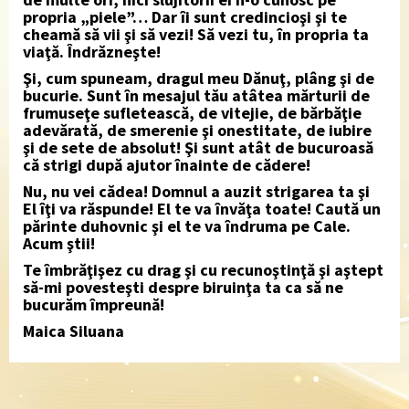
propria „piele”… Dar îi sunt credincioşi şi te
cheamă să vii şi să vezi! Să vezi tu, în propria ta
viaţă. Îndrăzneşte!
Şi, cum spuneam, dragul meu Dănuţ, plâng şi de
bucurie. Sunt în mesajul tău atâtea mărturii de
frumuseţe sufletească, de vitejie, de bărbăţie
adevărată, de smerenie şi onestitate, de iubire
şi de sete de absolut! Şi sunt atât de bucuroasă
că strigi după ajutor înainte de cădere!
Nu, nu vei cădea! Domnul a auzit strigarea ta şi
El îţi va răspunde! El te va învăţa toate! Caută un
părinte duhovnic şi el te va îndruma pe Cale.
Acum ştii!
Te îmbrăţişez cu drag şi cu recunoştinţă şi aştept
să-mi povesteşti despre biruinţa ta ca să ne
bucurăm împreună!
Maica Siluana