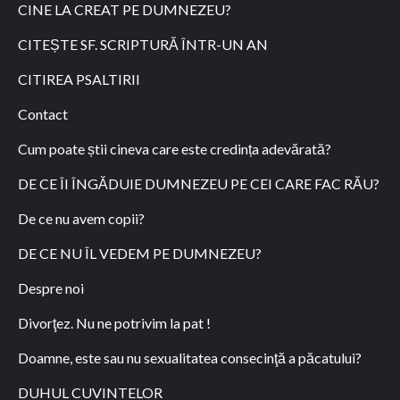
CINE LA CREAT PE DUMNEZEU?
CITEȘTE SF. SCRIPTURĂ ÎNTR-UN AN
CITIREA PSALTIRII
Contact
Cum poate știi cineva care este credința adevărată?
DE CE ÎI ÎNGĂDUIE DUMNEZEU PE CEI CARE FAC RĂU?
De ce nu avem copii?
DE CE NU ÎL VEDEM PE DUMNEZEU?
Despre noi
Divorţez. Nu ne potrivim la pat !
Doamne, este sau nu sexualitatea consecinţă a păcatului?
DUHUL CUVINTELOR