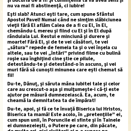
nu va mai fi abstinenţă, ci iubire!
Eşti slab? Atunci eşti tare, cum spune Sfântul
Apostol Pavel! Numai când ne simţim slăbiciunea
vieţii fără El aflăm Calea de a fi cu El, în El,
chemându-L mereu şi fiind cu El şi în El după
rânduiala Lui. Restul e minciună şi durere şi
moarte! Fără El, şi de te vei căsători, te vei
„sătura” repede de femeia ta şi o vei înşela cu
altele, sau te vei „întări” privind filme cu bulină
roşie sau înghiţind cine ştie ce pilule,
detestându-te şi detestând-o în ascuns, şi vei
muri fără să cunoşti minunea care eşti chemat să
fii!
Du-te, Dănuţ, şi săruta mâna iubitei tale şi celor
care au crescut-o aşa şi mulţumeşte-i că-ţi este
ajutor pe măsură dumnezeiască. Ea, acum, te
cheamă la demnitatea ta de împărat!
Du-te, apoi, şi fă ce te învaţă Biserica lui Hristos,
Biserica ta mamă! Este acolo, în „pretenţiile” ei,
cum spun unii, în Poruncile ei sfinte şi în Tainele
ei dumnezeieşti, o Putere pe care, din păcate,
de multe ori, nici slujitorii ei n-o cunosc pe