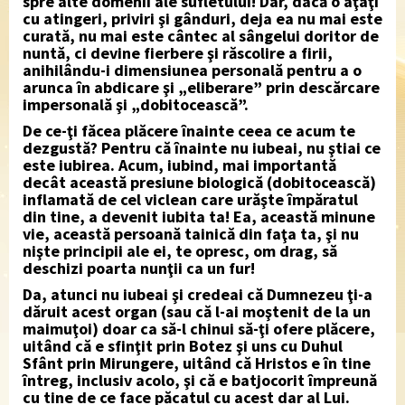
spre alte domenii ale sufletului! Dar, dacă o aţâţi
cu atingeri, priviri şi gânduri, deja ea nu mai este
curată, nu mai este cântec al sângelui doritor de
nuntă, ci devine fierbere şi răscolire a firii,
anihilându-i dimensiunea personală pentru a o
arunca în abdicare şi „eliberare” prin descărcare
impersonală şi „dobitocească”.
De ce-ţi făcea plăcere înainte ceea ce acum te
dezgustă? Pentru că înainte nu iubeai, nu ştiai ce
este iubirea. Acum, iubind, mai importantă
decât această presiune biologică (dobitocească)
inflamată de cel viclean care urăşte împăratul
din tine, a devenit iubita ta! Ea, această minune
vie, această persoană tainică din faţa ta, şi nu
nişte principii ale ei, te opresc, om drag, să
deschizi poarta nunţii ca un fur!
Da, atunci nu iubeai şi credeai că Dumnezeu ţi-a
dăruit acest organ (sau că l-ai moştenit de la un
maimuţoi) doar ca să-l chinui să-ţi ofere plăcere,
uitând că e sfinţit prin Botez şi uns cu Duhul
Sfânt prin Mirungere, uitând că Hristos e în tine
întreg, inclusiv acolo, şi că e batjocorit împreună
cu tine de ce face păcatul cu acest dar al Lui.