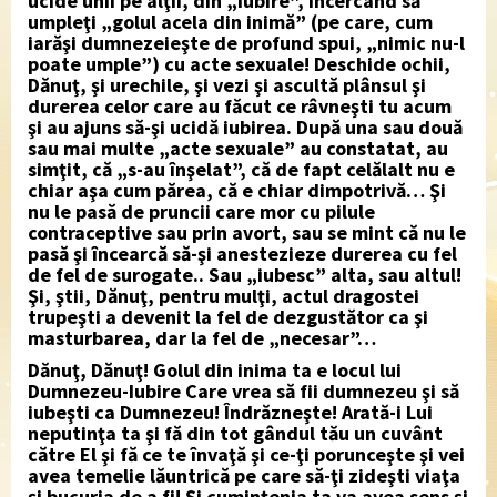
ucide unii pe alţii, din „iubire”, încercând să
umpleţi „golul acela din inimă” (pe care, cum
iarăşi dumnezeieşte de profund spui, „nimic nu-l
poate umple”) cu acte sexuale! Deschide ochii,
Dănuţ, şi urechile, şi vezi şi ascultă plânsul şi
durerea celor care au făcut ce râvneşti tu acum
şi au ajuns să-şi ucidă iubirea. După una sau două
sau mai multe „acte sexuale” au constatat, au
simţit, că „s-au înşelat”, că de fapt celălalt nu e
chiar aşa cum părea, că e chiar dimpotrivă… Şi
nu le pasă de pruncii care mor cu pilule
contraceptive sau prin avort, sau se mint că nu le
pasă şi încearcă să-şi anestezieze durerea cu fel
de fel de surogate.. Sau „iubesc” alta, sau altul!
Şi, ştii, Dănuţ, pentru mulţi, actul dragostei
trupeşti a devenit la fel de dezgustător ca şi
masturbarea, dar la fel de „necesar”…
Dănuţ, Dănuţ! Golul din inima ta e locul lui
Dumnezeu-Iubire Care vrea să fii dumnezeu şi să
iubeşti ca Dumnezeu! Îndrăzneşte! Arată-i Lui
neputinţa ta şi fă din tot gândul tău un cuvânt
către El şi fă ce te învaţă şi ce-ţi porunceşte şi vei
avea temelie lăuntrică pe care să-ţi zideşti viaţa
şi bucuria de a fi! Şi cuminţenia ta va avea sens şi