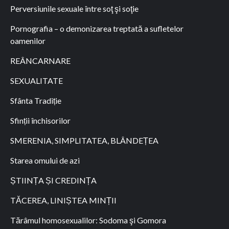
Perversiunile sexuale între soţ şi soţie
Pornografia – o demonizarea treptată a sufletelor
oamenilor
REÂNCARNARE
SEXUALITATE
Sfânta Tradiție
Sfinții închisorilor
SMERENIA, SIMPLITATEA, BLÂNDEȚEA
Starea omului de azi
ȘTIINȚA ȘI CREDINȚA
TĂCEREA, LINIȘTEA MINȚII
Tărâmul homosexualilor: Sodoma şi Gomora