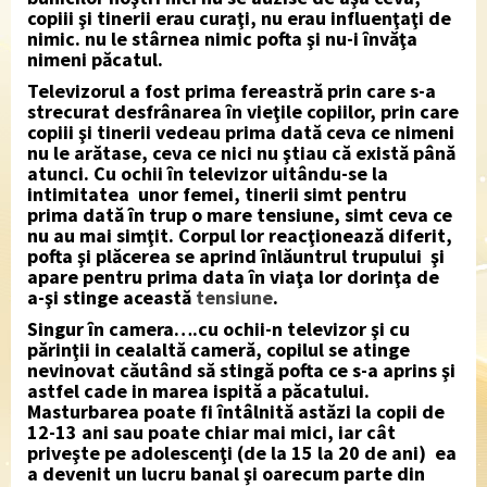
copiii şi tinerii erau curaţi, nu erau influenţaţi de
nimic. nu le stârnea nimic pofta şi nu-i învăţa
nimeni păcatul.
Televizorul a fost prima fereastră prin care s-a
strecurat desfrânarea în vieţile copiilor, prin care
copiii şi tinerii vedeau prima dată ceva ce nimeni
nu le arătase, ceva ce nici nu ştiau că există până
atunci. Cu ochii în televizor uitându-se la
intimitatea unor femei, tinerii simt pentru
prima dată în trup o mare tensiune, simt ceva ce
nu au mai simţit. Corpul lor reacţionează diferit,
pofta şi plăcerea se aprind înlăuntrul trupului şi
apare pentru prima data în viaţa lor dorinţa de
a-şi stinge această
tensiune
.
Singur în camera….cu ochii-n televizor şi cu
părinţii in cealaltă cameră, copilul se atinge
nevinovat căutând să stingă pofta ce s-a aprins şi
astfel cade in marea ispită a păcatului.
Masturbarea poate fi întâlnită astăzi la copii de
12-13 ani sau poate chiar mai mici, iar cât
priveşte pe adolescenţi (de la 15 la 20 de ani) ea
a devenit un lucru banal şi oarecum parte din