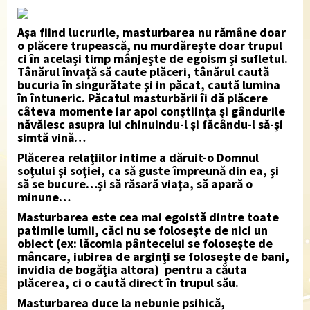
Aşa fiind lucrurile, masturbarea nu rămâne doar
o plăcere trupească, nu murdăreşte doar trupul
ci în acelaşi timp mânjeşte de egoism şi sufletul.
Tânărul învaţă să caute plăceri, tânărul caută
bucuria în singurătate şi in păcat, caută lumina
în întuneric. Păcatul masturbării îi dă plăcere
câteva momente iar apoi conştiinţa şi gândurile
năvălesc asupra lui chinuindu-l şi făcându-l să-şi
simtă vină…
Plăcerea relaţiilor intime a dăruit-o Domnul
soţului şi soţiei, ca să guste împreună din ea, şi
să se bucure…şi să răsară viaţa, să apară o
minune…
Masturbarea este cea mai egoistă dintre toate
patimile lumii, căci nu se foloseşte de nici un
obiect (ex: lăcomia pântecelui se foloseşte de
mâncare, iubirea de arginţi se foloseşte de bani,
invidia de bogăţia altora) pentru a căuta
plăcerea, ci o caută direct în trupul său.
Masturbarea duce la nebunie psihică,