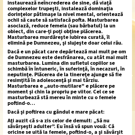
instaurează neîncrederea de sine, dă viaţă
complexelor trupeşti, instalează dominaţia
dorinţelor pătimaşe la nivel mental, orientează
ochii să caute să satisfacă pofta. Masturbarea
asociază, reduce femeia (sau bărbatul) la un
obiect, din care-ţi poţi obţine plăcerea.
Masturbarea murdăreşte iubirea curată, îl
elimină pe Dumnezeu, şi slujeşte doar celui rău.
Dacă e un păcat care depărtează mai mult pe om
de Dumnezeu este desfrânarea, cu atât mai mult
masturbarea. Lumina din sufletul copiilor se
schimbă în întuneric, în suferinţă, în necazuri, în
neputinţe. Plăcerea de la tinereţe ajunge să fie
resimţită în adolescenţă şi mai târziu.
Masturbarea e „auto-mutilare” e plăcere pe
moment şi chin la propriu pe viitor. Cel ce se
masturbează stă mereu în minte cu o femeie
poftind-o…
Dacă şi poftirea cu gândul e mare păcat:
Aţi auzit că s-a zis celor de demult: „Să nu
săvârşeşti adulter”. Eu însă vă spun vouă:
Că
oricine se uită la femeie, poftind-o, a şi săvârşit