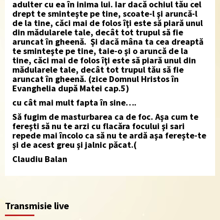
adulter cu ea în inima lui.
Iar dacă ochiul tău cel
drept te sminteşte pe tine, scoate-l şi aruncă-l
de la tine, căci mai de folos îţi este să piară unul
din mădularele tale, decât tot trupul să fie
aruncat în gheenă. Şi dacă mâna ta cea dreaptă
te sminteşte pe tine, taie-o şi o aruncă de la
tine, căci mai de folos îţi este să piară unul din
mădularele tale, decât tot trupul tău să fie
aruncat în gheenă. (zice Domnul Hristos în
Evanghelia după Matei cap.5)
cu cât mai mult fapta în sine….
Să fugim de masturbarea ca de foc. Aşa cum te
fereşti să nu te arzi cu flacăra focului şi sari
repede mai încolo ca să nu te ardă aşa fereşte-te
şi de acest greu şi jalnic păcat.(
Claudiu Balan
Transmisie live