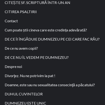
CITEȘTE SF. SCRIPTURĂ ÎNTR-UN AN
CITIREA PSALTIRII
Contact
Cum poate știi cineva care este credința adevărată?
DE CE ÎI ÎNGĂDUIE DUMNEZEU PE CEI CARE FAC RĂU?
De ce nu avem copii?
DE CE NU ÎL VEDEM PE DUMNEZEU?
Despre noi
Divorţez. Nu ne potrivim la pat !
Doamne, este sau nu sexualitatea consecinţă a păcatului?
DUHUL CUVINTELOR
DUMNEZEU ESTE UNIC