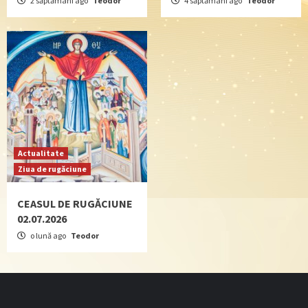
2 săptămâni ago
Teodor
4 săptămâni ago
Teodor
Actualitate
Ziua de rugăciune
CEASUL DE RUGĂCIUNE
02.07.2026
o lună ago
Teodor