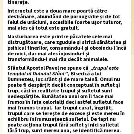
tinereţe.
Internetul este a doua mare poartă către
desfrânare, abundând de pornografie şi de tot
felul de urâciuni, accesibile foarte uşor tuturor,
mai ales că totul este gratuit.
Masturbarea este printre păcatele cele mai
distrugătoare, care zguduie şi strică sănătatea şi
psihicul tinerilor, consumându-i şi obosindu-i încă
de mici, dar mai ales înjosindu-i şi
transformându-i mai rău decât animalele.
Sfântul Apostol Pavel ne spune că
„trupul este
templul al Duhului Sfânt”
, Biserică a lui
Dumnezeu, loc sfânt şi de mare taină. Omul nu
poate fi despărţit decât conceptual în suflet şi
trup, căci în realitate trupul şi sufletul sunt
nedespărţite. Bunătatea unui om îl face mai
frumos în faţa celorlalţi deci astfel sufletul face
mai frumos trupul. Iar trupul curat, îngrijit,
trupul care se fereşte de excese şi este mereu în
echilibru înfrumuseţează sufletul. De fapt nu
poate acţiona trupul fără suflet şi nici sufletul
fără trup, sunt mereu una, se identifică mereu.