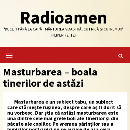
Skip
Radioamen
to
content
"DUCEȚI PÂNĂ LA CAPĂT MÂNTUIREA VOASTRĂ, CU FRICĂ ȘI CUTREMUR"
FILIPENI (2, 12)
Primary
Menu
Masturbarea – boala
tinerilor de astăzi
Masturbarea e un subiect tabu, un subiect
care stârneşte ruşinea, despre care aş fi dorit să
nu vorbesc. Dar ştiu că astăzi masturbarea este
una dintre cele mai grele boli ale tinerilor şi din
păcate ale copiilor. Pe vremea părinţilor sau a
bunicilor noştri nici nu se auzise de aşa ceva,