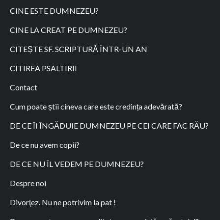
CINE ESTE DUMNEZEU?
CINE LA CREAT PE DUMNEZEU?
CITEȘTE SF. SCRIPTURĂ ÎNTR-UN AN
CITIREA PSALTIRII
Contact
Cum poate știi cineva care este credința adevărată?
DE CE ÎI ÎNGĂDUIE DUMNEZEU PE CEI CARE FAC RĂU?
De ce nu avem copii?
DE CE NU ÎL VEDEM PE DUMNEZEU?
Despre noi
Divorţez. Nu ne potrivim la pat !