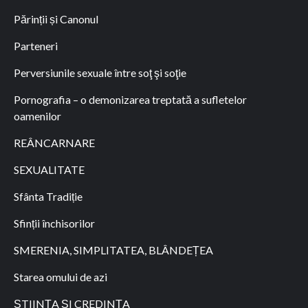
Părinții și Canonul
Parteneri
Perversiunile sexuale între soţ şi soţie
Pornografia – o demonizarea treptată a sufletelor
oamenilor
REÂNCARNARE
SEXUALITATE
Sfânta Tradiție
Sfinții închisorilor
SMERENIA, SIMPLITATEA, BLÂNDEȚEA
Starea omului de azi
ȘTIINȚA ȘI CREDINȚA