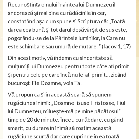
Recunoștința omului înaintea lui Dumnezeu îl
ancorează și mai bine cu rădăcinile în cer,
constatând așa cum spune și Scriptura că: „Toată
darea cea bună şi tot darul desăvârşit de sus este,
pogorându-se de la Părintele luminilor, la Care nu
este schimbare sau umbră de mutare. ” (Iacov 1, 17)
Din acest motiv, vă îndemn cu sinceritate să
mulțumiți lui Dumnezeu pentru toate câte ați primit
și pentru cele pe care încă nu le-ați primit… zicând
bucuroși: Fie Doamne, voia Ta!
Vă propun ca și în această seară să spunem
rugăciunea inimii: „Doamne Iisuse Hristoase, Fiul
lui Dumnezeu, miluește-mă pe mine păcătosul”
timp de 20 de minute. Încet, cu răbdare, cu gând
smerit, cu durere în inimă să rostim această
rugăciune scurtă dar care cuprinde în ea toată