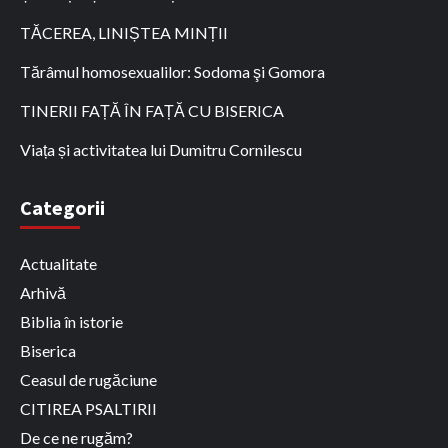
TĂCEREA, LINIȘTEA MINȚII
Tărâmul homosexualilor: Sodoma şi Gomora
TINERII FAȚĂ ÎN FAȚĂ CU BISERICA
Viața și activitatea lui Dumitru Cornilescu
Categorii
Actualitate
Arhivă
Biblia în istorie
Biserica
Ceasul de rugăciune
CITIREA PSALTIRII
De ce ne rugăm?