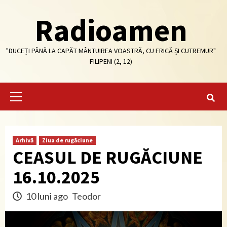
Skip
Radioamen
to
content
"DUCEȚI PÂNĂ LA CAPĂT MÂNTUIREA VOASTRĂ, CU FRICĂ ȘI CUTREMUR"
FILIPENI (2, 12)
Primary
Menu
Arhivă
Ziua de rugăciune
CEASUL DE RUGĂCIUNE
16.10.2025
10 luni ago
Teodor