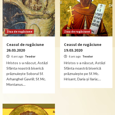
Ziua de rugăciune
Ziua de rugăciune
Ceasul de rugăciune
Ceasul de rugăciune
26.03.2020
19.03.2020
6 ani ago
Teodor
6 ani ago
Teodor
Hristos s-a născut, Astăzi
Hristos s-a născut, Astăzi
Sfânta noastră biserică
Sfânta noastră biserică
prăznuiește Soborul Sf.
prăznuiește pe Sf. Mc.
Arhanghel Gavriil; Sf. Mc.
Hrisant, Daria și Ilaria;…
Montanus…