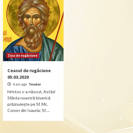
Ziua de rugăciune
Ceasul de rugăciune
05.03.2020
6 ani ago
Teodor
Hristos s-a născut, Astăzi
Sfânta noastră biserică
prăznuiește pe Sf. Mc.
Conon din Isauria; Sf….