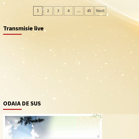
Navigare
1
2
3
4
…
45
Next
în
Transmisie live
articole
ODAIA DE SUS