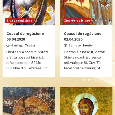
Ziua de rugăciune
Ziua de rugăciune
Ceasul de rugăciune
Ceasul de rugăciune
09.04.2020
02.04.2020
6 ani ago
Teodor
6 ani ago
Teodor
Hristos s-a născut, Astăzi
Hristos s-a născut, Astăzi
Sfânta noastră biserică
Sfânta noastră biserică
prăznuiește pe Sf. Mc.
prăznuiește Sf. Cuv. Tit
Eupsihie din Cezareea; Sf….
făcătorul de minuni; Sf….