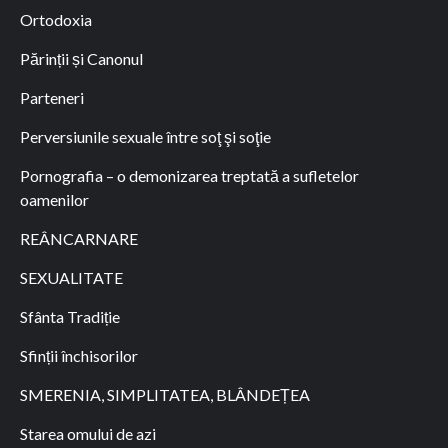
Ortodoxia
Părinții și Canonul
Parteneri
Perversiunile sexuale între soţ şi soţie
Pornografia – o demonizarea treptată a sufletelor
oamenilor
REÂNCARNARE
SEXUALITATE
Sfânta Tradiție
Sfinții închisorilor
SMERENIA, SIMPLITATEA, BLÂNDEȚEA
Starea omului de azi