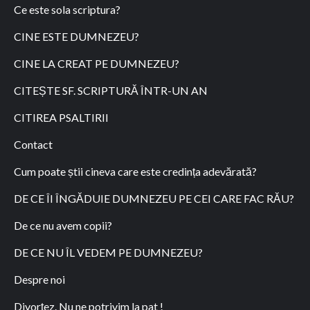
Ce este sola scriptura?
CINE ESTE DUMNEZEU?
CINE LA CREAT PE DUMNEZEU?
CITEȘTE SF. SCRIPTURĂ ÎNTR-UN AN
CITIREA PSALTIRII
Contact
Cum poate știi cineva care este credința adevărată?
DE CE ÎI ÎNGĂDUIE DUMNEZEU PE CEI CARE FAC RĂU?
De ce nu avem copii?
DE CE NU ÎL VEDEM PE DUMNEZEU?
Despre noi
Divorţez. Nu ne potrivim la pat !