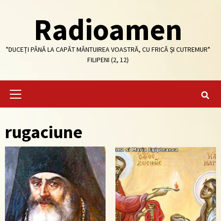
Skip
Radioamen
to
content
"DUCEȚI PÂNĂ LA CAPĂT MÂNTUIREA VOASTRĂ, CU FRICĂ ȘI CUTREMUR"
FILIPENI (2, 12)
Primary
Menu
rugaciune