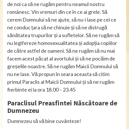
de noi ca să ne rugăm pentru neamul nostru
românesc. Vin vremuri din ce în ce ai grele. Să
cerem Domnului să ne ajute, să nu-i lase pe cei ce
ne conduc țara să ne chinuie și să ne distrugă
sănătatea trupurilor și a sufletelor. Să ne rugăm să
nu legifereze homosexualitatea și adopția copiilor
de către astfel de oameni. Să ne rugăm să nu mai
facem acest păcat al avortului și să ne pocăim de
greșelile noastre. Să ne rugăm Maicii Domnului să
nu ne lase. Vă propun în seara aceasta să citim
primul Paraclis al Maicii Domnului și să ne rugăm
fierbinte ei la ora 18.00 – 23.45
Paraclisul Preasfintei Născătoare de
Dumnezeu
Dumnezeu să vă bine cuvânteze!