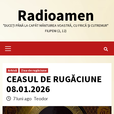
Skip
Radioamen
to
content
"DUCEȚI PÂNĂ LA CAPĂT MÂNTUIREA VOASTRĂ, CU FRICĂ ȘI CUTREMUR"
FILIPENI (2, 12)
Primary
Menu
Arhivă
Ziua de rugăciune
CEASUL DE RUGĂCIUNE
08.01.2026
7 luni ago
Teodor