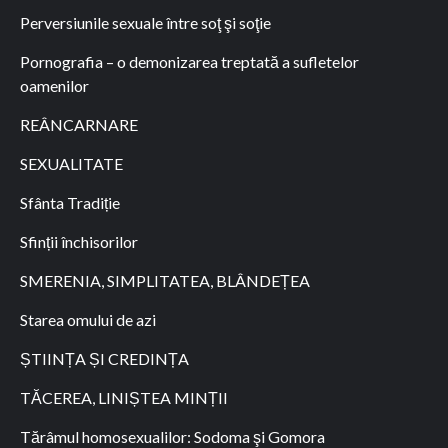
Perversiunile sexuale între soţ şi soţie
Pornografia – o demonizarea treptată a sufletelor
oamenilor
REÂNCARNARE
SEXUALITATE
Sfânta Tradiție
Sfinții închisorilor
SMERENIA, SIMPLITATEA, BLÂNDEȚEA
Starea omului de azi
ȘTIINȚA ȘI CREDINȚA
TĂCEREA, LINIȘTEA MINȚII
Tărâmul homosexualilor: Sodoma şi Gomora