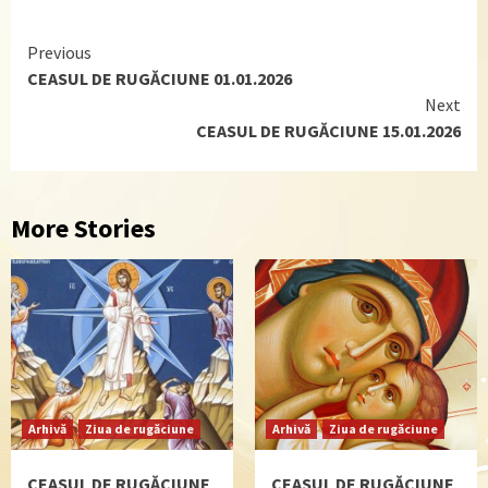
Continue
Previous
CEASUL DE RUGĂCIUNE 01.01.2026
Reading
Next
CEASUL DE RUGĂCIUNE 15.01.2026
More Stories
Arhivă
Ziua de rugăciune
Arhivă
Ziua de rugăciune
CEASUL DE RUGĂCIUNE
CEASUL DE RUGĂCIUNE