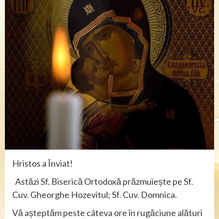
Hristos a Înviat!
Astăzi Sf. Biserică Ortodoxă prăzmuiește pe Sf.
Cuv. Gheorghe Hozevitul; Sf. Cuv. Domnica.
Vă așteptăm peste câteva ore în rugăciune alături