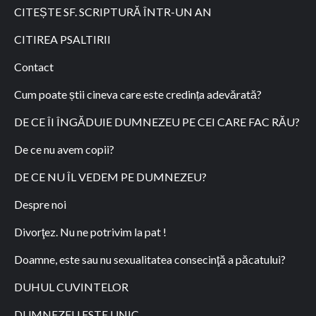
CITEȘTE SF. SCRIPTURĂ ÎNTR-UN AN
CITIREA PSALTIRII
Contact
Cum poate știi cineva care este credința adevărată?
DE CE ÎI ÎNGĂDUIE DUMNEZEU PE CEI CARE FAC RĂU?
De ce nu avem copii?
DE CE NU ÎL VEDEM PE DUMNEZEU?
Despre noi
Divorţez. Nu ne potrivim la pat !
Doamne, este sau nu sexualitatea consecinţă a păcatului?
DUHUL CUVINTELOR
DUMNEZEU ESTE UNIC