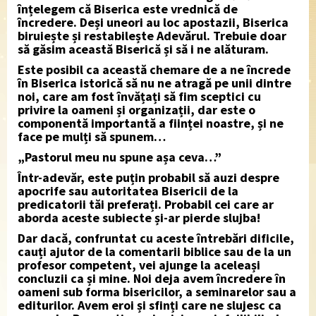
înțelegem că Biserica este vrednică de
încredere. Deși uneori au loc apostazii, Biserica
biruiește și restabilește Adevărul. Trebuie doar
să găsim această Biserică și să i ne alăturam.
Este posibil ca această chemare de a ne încrede
în Biserica istorică să nu ne atragă pe unii dintre
noi, care am fost învățați să fim sceptici cu
privire la oameni și organizații, dar este o
componentă importantă a ființei noastre, și ne
face pe mulți să spunem…
„Pastorul meu nu spune așa ceva…”
Într-adevăr, este puțin probabil să auzi despre
apocrife sau autoritatea Bisericii de la
predicatorii tăi preferați. Probabil cei care ar
aborda aceste subiecte și-ar pierde slujba!
Dar dacă, confruntat cu aceste întrebări dificile,
cauți ajutor de la comentarii biblice sau de la un
profesor competent, vei ajunge la aceleași
concluzii ca și mine. Noi deja avem încredere în
oameni sub forma bisericilor, a seminarelor sau a
editurilor. Avem eroi și sfinți care ne slujesc ca