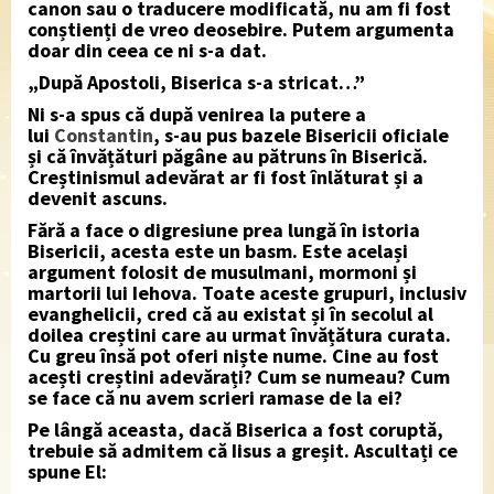
canon sau o traducere modificată, nu am fi fost
conștienți de vreo deosebire. Putem argumenta
doar din ceea ce ni s-a dat.
„După Apostoli, Biserica s-a stricat…”
Ni s-a spus că după venirea la putere a
lui
Constantin
, s-au pus bazele Bisericii oficiale
și că învățături păgâne au pătruns în Biserică.
Creștinismul adevărat ar fi fost înlăturat și a
devenit ascuns.
Fără a face o digresiune prea lungă în istoria
Bisericii, acesta este un basm. Este același
argument folosit de musulmani, mormoni și
martorii lui Iehova. Toate aceste grupuri, inclusiv
evanghelicii, cred că au existat și în secolul al
doilea creștini care au urmat învățătura curata.
Cu greu însă pot oferi niște nume. Cine au fost
acești creștini adevărați? Cum se numeau? Cum
se face că nu avem scrieri ramase de la ei?
Pe lângă aceasta, dacă Biserica a fost coruptă,
trebuie să admitem că Iisus a greșit. Ascultați ce
spune El: