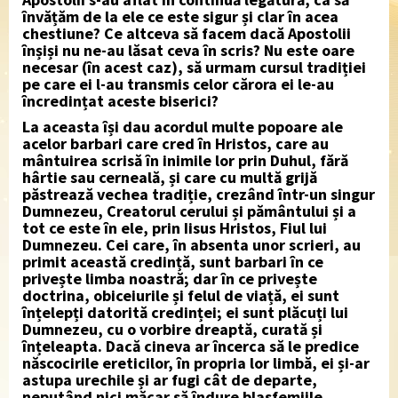
învățăm de la ele ce este sigur și clar în acea
chestiune? Ce altceva să facem dacă Apostolii
înșiși nu ne-au lăsat ceva în scris? Nu este oare
necesar (în acest caz), să urmam cursul tradiției
pe care ei l-au transmis celor cărora ei le-au
încredințat aceste biserici?
La aceasta își dau acordul multe popoare ale
acelor barbari care cred în Hristos, care au
mântuirea scrisă în inimile lor prin Duhul, fără
hârtie sau cerneală, și care cu multă grijă
păstrează vechea tradiție, crezând într-un singur
Dumnezeu, Creatorul cerului și pământului și a
tot ce este în ele, prin Iisus Hristos, Fiul lui
Dumnezeu. Cei care, în absenta unor scrieri, au
primit această credință, sunt barbari în ce
privește limba noastră; dar în ce privește
doctrina, obiceiurile și felul de viață, ei sunt
înțelepți datorită credinței; ei sunt plăcuți lui
Dumnezeu, cu o vorbire dreaptă, curată și
înțeleapta. Dacă cineva ar încerca să le predice
născocirile ereticilor, în propria lor limbă, ei și-ar
astupa urechile și ar fugi cât de departe,
neputând nici măcar să îndure blasfemiile.