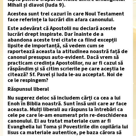
Mihail și diavol (Iuda 9).
Acestea sunt trei cazuri în care Noul Testament
face referințe la lucrări din afara canonului.
Este adevărat că Apostolii nu declară aceste
lucrări drept inspirate. Dar înainte de a
abandona aceste trei citate ca fiind excepții
lipsite de importanță, să vedem cum se
raportează aceasta la atitudinea noastră față de
canonul presupus auto-evident. Dacă vrem să
practicam credința Apostolilor, nu ar fi cazul să
răspândim și să citim scrierile pe care aceștia le
citează? Sf. Pavel și Iuda le-au acceptat. Noi de
ce le respingem?
Răspunsul liberal
Nu sugerez deloc să includem cărți ca cea a lui
Enoh în Biblia noastră. Sunt însă unii care ar face
aceasta. Mulți liberali au răspuns la întrebări ca
cele pe care le-am enumerat prin re-deschiderea
canonului. Ei au tratat materiale cum ar fi
Evanghelia lui Toma și Povestirile din copilăria lui
Iisus ca materiale autentice, pe baza cărora să