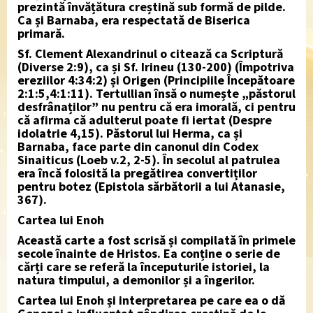
prezintă învățătura creștină sub formă de pilde.
Ca și Barnaba, era respectată de Biserica
primară.
Sf. Clement Alexandrinul o citează ca Scriptură
(Diverse 2:9), ca și Sf. Irineu (130-200) (Împotriva
ereziilor 4:34:2) și Origen (Principiile Începătoare
2:1:5,4:1:11). Tertullian însă o numește „păstorul
desfrânaților” nu pentru că era imorală, ci pentru
că afirma că adulterul poate fi iertat (Despre
idolatrie 4,15). Păstorul lui Herma, ca și
Barnaba, face parte din canonul din Codex
Sinaiticus (Loeb v.2, 2-5). În secolul al patrulea
era încă folosită la pregătirea convertiților
pentru botez (Epistola sărbătorii a lui Atanasie,
367).
Cartea lui Enoh
Această carte a fost scrisă și compilată în primele
secole înainte de Hristos. Ea conține o serie de
cărți care se referă la începuturile istoriei, la
natura timpului, a demonilor și a îngerilor.
Cartea lui Enoh și interpretarea pe care ea o dă