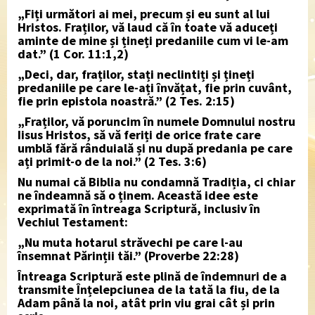
„Fiți următori ai mei, precum și eu sunt al lui
Hristos. Fraților, vă laud că în toate vă aduceți
aminte de mine și țineți predaniile cum vi le-am
dat.” (1 Cor. 11:1,2)
„Deci, dar, fraților, stați neclintiți și țineți
predaniile pe care le-ați învățat, fie prin cuvânt,
fie prin epistola noastră.” (2 Tes. 2:15)
„Fraților, vă poruncim în numele Domnului nostru
Iisus Hristos, să vă feriți de orice frate care
umblă fără rânduială și nu după predania pe care
ați primit-o de la noi.” (2 Tes. 3:6)
Nu numai că Biblia nu condamnă Tradiția, ci chiar
ne îndeamnă să o ținem. Această idee este
exprimată în întreaga Scriptură, inclusiv în
Vechiul Testament:
„Nu muta hotarul străvechi pe care l-au
însemnat Părinții tăi.” (Proverbe 22:28)
Întreaga Scriptură este plină de îndemnuri de a
transmite Înțelepciunea de la tată la fiu, de la
Adam până la noi, atât prin viu grai cât și prin