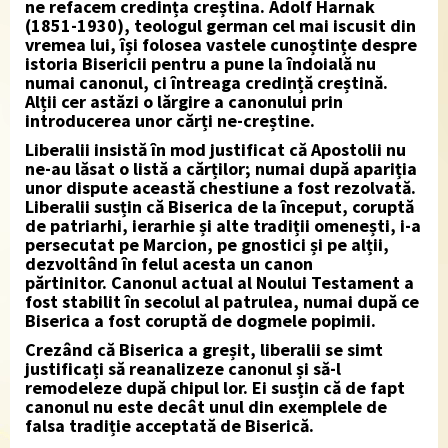
ne refacem credința creștina. Adolf Harnak
(1851-1930), teologul german cel mai iscusit din
vremea lui, își folosea vastele cunoștințe despre
istoria Bisericii pentru a pune la îndoială nu
numai canonul, ci întreaga credință creștină.
Alții cer astăzi o lărgire a canonului prin
introducerea unor cărți ne-creștine.
Liberalii insistă în mod justificat că Apostolii nu
ne-au lăsat o listă a cărților; numai după apariția
unor dispute această chestiune a fost rezolvată.
Liberalii susțin că Biserica de la început, coruptă
de patriarhi, ierarhie și alte tradiții omenești, i-a
persecutat pe Marcion, pe gnostici și pe alții,
dezvoltând în felul acesta un canon
părtinitor.
Canonul actual al Noului Testament a
fost stabilit în secolul al patrulea, numai după ce
Biserica a fost coruptă de dogmele popimii.
Crezând că Biserica a greșit, liberalii se simt
justificați să reanalizeze canonul și să-l
remodeleze după chipul lor. Ei susțin că de fapt
canonul nu este decât unul din exemplele de
falsa tradiție acceptată de Biserică.