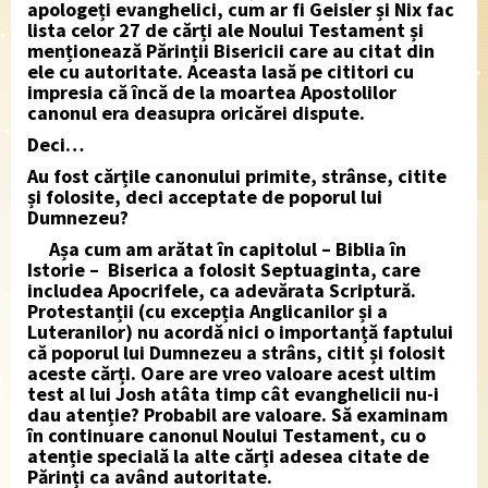
apologeți evanghelici, cum ar fi Geisler și Nix fac
lista celor 27 de cărți ale Noului Testament și
menționează Părinții Bisericii care au citat din
ele cu autoritate. Aceasta lasă pe cititori cu
impresia că încă de la moartea Apostolilor
canonul era deasupra oricărei dispute.
Deci…
Au fost cărțile canonului primite, strânse, citite
și folosite, deci acceptate de poporul lui
Dumnezeu?
Așa cum am arătat în capitolul – Biblia în
Istorie – Biserica a folosit Septuaginta, care
includea Apocrifele, ca adevărata Scriptură.
Protestanții (cu excepția Anglicanilor și a
Luteranilor) nu acordă nici o importanță faptului
că poporul lui Dumnezeu a strâns, citit și folosit
aceste cărți. Oare are vreo valoare acest ultim
test al lui Josh atâta timp cât evanghelicii nu-i
dau atenție? Probabil are valoare. Să examinam
în continuare canonul Noului Testament, cu o
atenție specială la alte cărți adesea citate de
Părinți ca având autoritate.