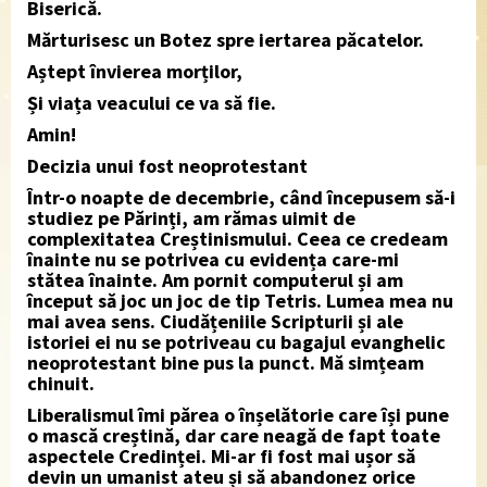
Biserică.
Mărturisesc un Botez spre iertarea păcatelor.
Aștept învierea morților,
Și viața veacului ce va să fie.
Amin!
Decizia unui fost neoprotestant
Într-o noapte de decembrie, când începusem să-i
studiez pe Părinți, am rămas uimit de
complexitatea Creștinismului. Ceea ce credeam
înainte nu se potrivea cu evidența care-mi
stătea înainte. Am pornit computerul și am
început să joc un joc de tip Tetris. Lumea mea nu
mai avea sens. Ciudățeniile Scripturii și ale
istoriei ei nu se potriveau cu bagajul evanghelic
neoprotestant bine pus la punct. Mă simțeam
chinuit.
Liberalismul îmi părea o înșelătorie care își pune
o mască creștină, dar care neagă de fapt toate
aspectele Credinței. Mi-ar fi fost mai ușor să
devin un umanist ateu și să abandonez orice