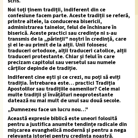
scris.
Noi toți ținem tradiții, indiferent din ce
confesiune facem parte. Aceste tradiții se referă,
printre altele, la conducerea bisericii,
administrarea tainelor, felul de închinare în
biserică. Aceste practici sau credințe ni s-au
transmis de la „părinții” noștri în credință, care
și ei le-au primit de la alții. Unii folosesc
traduceri ortodoxe, alții traduceri catolice, alții
traduceri protestante. Chiar și felul în care
precizam capitolul sau versetul sau numele
cărților depinde de tradiție.
Indiferent cine ești și ce crezi, nu poți să eviți
tradiția. Întrebarea este… practici Tradiția
Apostolilor sau tradițiile oamenilor? Cele mai
multe tradiții și învățături neoprotestante
datează nu mai mult de unul sau două secole.
„Dumnezeu face un lucru nou…”
Această expresie biblică este uneori folosită
pentru a justifica anumite tendințe radicale din
mișcarea evanghelică modernă și pentru a nega
relevanța istoriei pentru credința noastră.