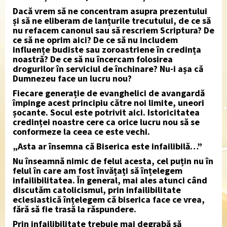
Dacă vrem să ne concentram asupra prezentului
și să ne eliberam de lanțurile trecutului, de ce să
nu refacem canonul sau să rescriem Scriptura? De
ce să ne oprim aici? De ce să nu includem
influențe budiste sau zoroastriene în credința
noastră? De ce să nu încercam folosirea
drogurilor în serviciul de închinare? Nu-i așa că
Dumnezeu face un lucru nou?
Fiecare generație de evanghelici de avangardă
împinge acest principiu către noi limite, uneori
șocante. Socul este potrivit aici. Istoricitatea
credinței noastre cere ca orice lucru nou să se
conformeze la ceea ce este vechi.
„Asta ar însemna că Biserica este infailibilă…”
Nu înseamnă nimic de felul acesta, cel puțin nu în
felul în care am fost învățați să înțelegem
infailibilitatea. În general, mai ales atunci când
discutăm catolicismul, prin infailibilitate
eclesiastică înțelegem că biserica face ce vrea,
fără să fie trasă la răspundere.
Prin infailibilitate trebuie mai degrabă să