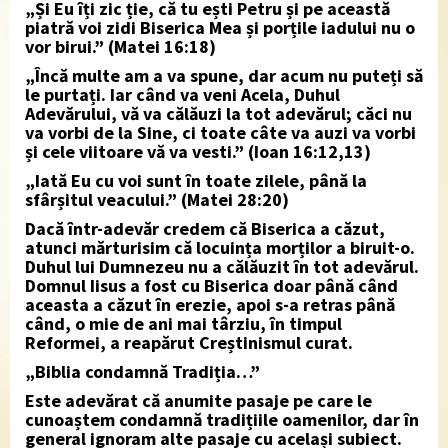
„Și Eu îți zic ție, că tu ești Petru și pe această
piatră voi zidi Biserica Mea și porțile iadului nu o
vor birui.” (Matei 16:18)
„Încă multe am a va spune, dar acum nu puteți să
le purtați. Iar când va veni Acela, Duhul
Adevărului, vă va călăuzi la tot adevărul; căci nu
va vorbi de la Sine, ci toate câte va auzi va vorbi
și cele viitoare vă va vesti.” (Ioan 16:12,13)
„Iată Eu cu voi sunt în toate zilele, până la
sfârșitul veacului.” (Matei 28:20)
Dacă într-adevăr credem că Biserica a căzut,
atunci mărturisim că locuința morților a biruit-o.
Duhul lui Dumnezeu nu a călăuzit în tot adevărul.
Domnul Iisus a fost cu Biserica doar până când
aceasta a căzut în erezie, apoi s-a retras până
când, o mie de ani mai târziu, în timpul
Reformei, a reapărut Creștinismul curat.
„Biblia condamnă Tradiția…”
Este adevărat că anumite pasaje pe care le
cunoaștem condamnă tradițiile oamenilor, dar în
general ignoram alte pasaje cu același subiect.