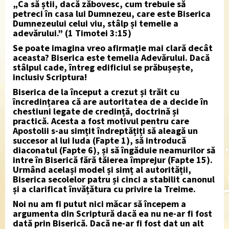
„Ca să știi, dacă zăbovesc, cum trebuie să
petreci în casa lui Dumnezeu, care este Biserica
Dumnezeului celui viu, stâlp și temelie a
adevărului.” (1 Timotei 3:15)
Se poate imagina vreo afirmație mai clară decât
aceasta? Biserica este temelia Adevărului. Dacă
stâlpul cade, întreg edificiul se prăbușește,
inclusiv Scriptura!
Biserica de la început a crezut și trăit cu
încredințarea că are autoritatea de a decide în
chestiuni legate de credință, doctrină și
practică. Acesta a fost motivul pentru care
Apostolii s-au simțit îndreptățiți să aleagă un
succesor al lui Iuda (Fapte 1), să introducă
diaconatul (Fapte 6), și să îngăduie neamurilor să
intre în Biserică fără tăierea împrejur (Fapte 15).
Urmând același model și simț al autorității,
Biserica secolelor patru și cinci a stabilit canonul
și a clarificat învățătura cu privire la Treime.
Noi nu am fi putut nici măcar să începem a
argumenta din Scriptură dacă ea nu ne-ar fi fost
dată prin Biserică. Dacă ne-ar fi fost dat un alt