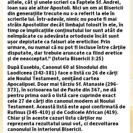
altele, cât și unele scrieri ca Faptele Sf. Andrei,
Ioan sau ale altor Apostoli. Nici un om al Bisericii
din generațiile trecute nu s-a referit la ele în
scrierile lui. Într-adevăr, nimic nu poate fi mai
străin Apostolilor decât limbajul folosit în ele, în
timp ce implicațiile conținutului lor sunt atât de
neîmpăcate cu adevărata ortodoxie încât sunt
ușor depistate ca falsuri ale ereticilor. Prin
urmare, nu numai că nu pot fi incluse între cărțile
disputate, dar trebuie aruncate ca fiind eretice
și de neacceptat.” (Istoria Bisericii 3:25)
După Eusebiu, Canonul 60 al Sinodului din
Laodiceea (343-381) face o listă cu 26 de cărți
ale Noului Testament, omițând cartea
Apocalipsei. Doar mai târziu Sf. Atanasie (296-
373), în scrisoarea lui de Paste din 367, ne dă
pentru prima oară o listă care cuprinde exact
cele 27 de cărți din canonul modern al Noului
Testament. Această listă este apoi confirmată de
Rufinus (345-410) și de Codicele African (419).
Chiar și în aceste cazuri lista cărților nu
reprezenta rezultatul unui vot, ci dezvoltarea
canonului în interiorul Bisericii.