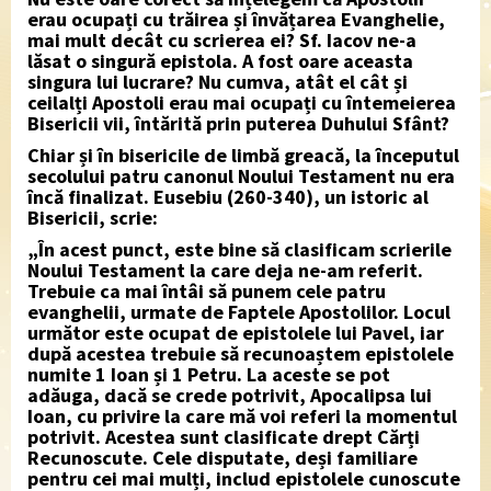
erau ocupați cu trăirea și învățarea Evanghelie,
mai mult decât cu scrierea ei? Sf. Iacov ne-a
lăsat o singură epistola. A fost oare aceasta
singura lui lucrare? Nu cumva, atât el cât și
ceilalți Apostoli erau mai ocupați cu întemeierea
Bisericii vii, întărită prin puterea Duhului Sfânt?
Chiar și în bisericile de limbă greacă, la începutul
secolului patru canonul Noului Testament nu era
încă finalizat. Eusebiu (260-340), un istoric al
Bisericii, scrie:
„În acest punct, este bine să clasificam scrierile
Noului Testament la care deja ne-am referit.
Trebuie ca mai întâi să punem cele patru
evanghelii, urmate de Faptele Apostolilor. Locul
următor este ocupat de epistolele lui Pavel, iar
după acestea trebuie să recunoaștem epistolele
numite 1 Ioan și 1 Petru. La aceste se pot
adăuga, dacă se crede potrivit, Apocalipsa lui
Ioan, cu privire la care mă voi referi la momentul
potrivit. Acestea sunt clasificate drept Cărți
Recunoscute. Cele disputate, deși familiare
pentru cei mai mulți, includ epistolele cunoscute