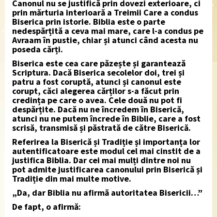
Canonul nu se justifică prin dovezi exterioare, ci
prin mărturia interioară a Treimii Care a condus
Biserica prin istorie. Biblia este o parte
nedespărțită a ceva mai mare, care l-a condus pe
Avraam în pustie, chiar și atunci când acesta nu
poseda cărți.
Biserica este cea care păzește și garantează
Scriptura. Dacă Biserica secolelor doi, trei și
patru a fost coruptă, atunci și canonul este
corupt, căci alegerea cărților s-a făcut prin
credința pe care o avea. Cele două nu pot fi
despărțite. Dacă nu ne încredem în Biserică,
atunci nu ne putem încrede în Biblie, care a fost
scrisă, transmisă și păstrată de către Biserică.
Referirea la Biserică și Tradiție și importanța lor
autentificatoare este modul cel mai cinstit de a
justifica Biblia. Dar cei mai mulți dintre noi nu
pot admite justificarea canonului prin Biserică și
Tradiție din mai multe motive.
„Da, dar Biblia nu afirmă autoritatea Bisericii…”
De fapt, o afirmă: