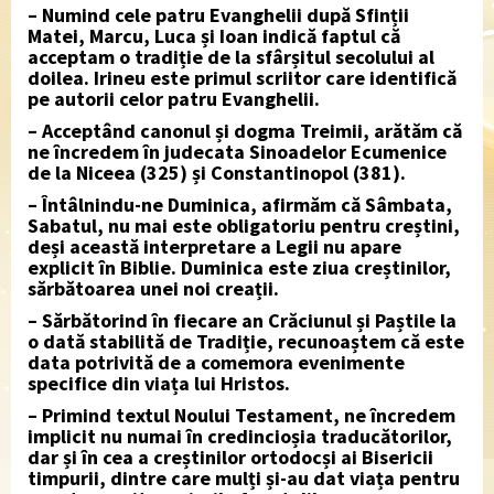
– Numind cele patru Evanghelii după Sfinții
Matei, Marcu, Luca și Ioan indică faptul că
acceptam o tradiție de la sfârșitul secolului al
doilea. Irineu este primul scriitor care identifică
pe autorii celor patru Evanghelii.
– Acceptând canonul și dogma Treimii, arătăm că
ne încredem în judecata Sinoadelor Ecumenice
de la Niceea (325) și Constantinopol (381).
– Întâlnindu-ne Duminica, afirmăm că Sâmbata,
Sabatul, nu mai este obligatoriu pentru creștini,
deși această interpretare a Legii nu apare
explicit în Biblie. Duminica este ziua creștinilor,
sărbătoarea unei noi creații.
– Sărbătorind în fiecare an Crăciunul și Paștile la
o dată stabilită de Tradiție, recunoaștem că este
data potrivită de a comemora evenimente
specifice din viața lui Hristos.
– Primind textul Noului Testament, ne încredem
implicit nu numai în credincioșia traducătorilor,
dar și în cea a creștinilor ortodocși ai Bisericii
timpurii, dintre care mulți și-au dat viața pentru