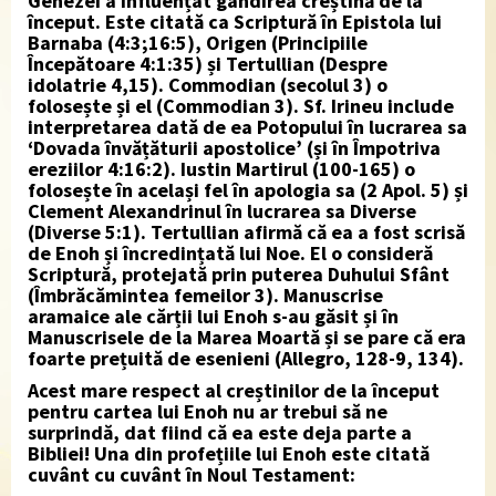
Genezei a influențat gândirea creștină de la
început. Este citată ca Scriptură în Epistola lui
Barnaba (4:3;16:5), Origen (Principiile
Începătoare 4:1:35) și Tertullian (Despre
idolatrie 4,15). Commodian (secolul 3) o
folosește și el (Commodian 3). Sf. Irineu include
interpretarea dată de ea Potopului în lucrarea sa
‘Dovada învățăturii apostolice’ (și în Împotriva
ereziilor 4:16:2). Iustin Martirul (100-165) o
folosește în același fel în apologia sa (2 Apol. 5) și
Clement Alexandrinul în lucrarea sa Diverse
(Diverse 5:1). Tertullian afirmă că ea a fost scrisă
de Enoh și încredințată lui Noe. El o consideră
Scriptură, protejată prin puterea Duhului Sfânt
(Îmbrăcămintea femeilor 3). Manuscrise
aramaice ale cărții lui Enoh s-au găsit și în
Manuscrisele de la Marea Moartă și se pare că era
foarte prețuită de esenieni (Allegro, 128-9, 134).
Acest mare respect al creștinilor de la început
pentru cartea lui Enoh nu ar trebui să ne
surprindă, dat fiind că ea este deja parte a
Bibliei! Una din profețiile lui Enoh este citată
cuvânt cu cuvânt în Noul Testament: