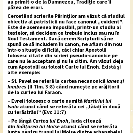
au primit-o de la Dumnezeu, Tradiție care îi
păzea de erori.
Cercetând scrierile Părinților am văzut că studiul
obiectiv al patristicii nu face canonul „evident”.
Este de asemenea imposibil, printr-un studiu al
textelor, să decidem ce trebuie inclus sau nu în
Noul Testament. Dacă cerem Scripturii să ne
spună ce să includem în canon, ne aflam din nou
într-o situație dificilă, căci chiar Apostolii
folosesc citate din scrieri pseudo-canonice pe
care nu le acceptam și nu le citim. Am văzut deja
cum Apostolii au folosit Carte lui Enoh. Există și
alte exemple:
– Sf. Pavel se referă la cartea necanonică
Ianes și
Iambres
(II Tim. 3:8) când numește pe vrăjitorii
de la curtea lui Faraon.
– Evreii folosesc o carte numită
Martiriul lui
Isaia
atunci când se referă la cei „tăiați în două
cu ferăstrăul” (Evr. 11:7)
– Pe lângă
Cartea lui Enoh
, Iuda citează
din
Înălțarea lui Moise
atunci când se referă la
lupta pentru trupul lui Moise dintre arhanghelul