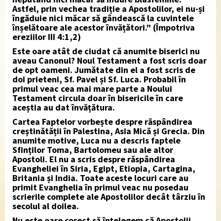
Astfel, prin vechea tradiție a Apostolilor, ei nu-și
îngăduie nici măcar să gândească la cuvintele
înșelătoare ale acestor învățători.” (Împotriva
ereziilor III 4:1,2)
Este oare atât de ciudat că anumite biserici nu
aveau Canonul? Noul Testament a fost scris doar
de opt oameni. Jumătate din el a fost scris de
doi prieteni, Sf. Pavel și Sf. Luca. Probabil în
primul veac cea mai mare parte a Noului
Testament circula doar în bisericile în care
aceștia au dat învățătura.
Cartea Faptelor vorbește despre răspândirea
creștinătății în Palestina, Asia Mică și Grecia. Din
anumite motive, Luca nu a descris faptele
Sfinților Toma, Bartolomeu sau ale altor
Apostoli. El nu a scris despre răspândirea
Evangheliei în Siria, Egipt, Etiopia, Cartagina,
Britania și India. Toate aceste locuri care au
primit Evanghelia în primul veac nu posedau
scrierile complete ale Apostolilor decât târziu în
secolul al doilea.
Nu este oare corect să înțelegem că Apostolii