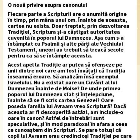
O nouă privire asupra canonului
Fiecare parte a Scripturii are o anumită origine
în timp, prin mâna unui om. Înainte de aceasta,
cartea nu exista. Doar treptat, prin dezvoltarea
Tradiției, Scriptura și-a câștigat autoritatea
cuvenită în poporul lui Dumnezeu. Așa cum s-a
întâmplat cu Psalmii și alte părți ale Vechiului
Testament, uneori au trebuit să treacă secole
pentru ca să se întâmple aceasta.
Acest apel la Tradiție ar putea să ofenseze pe
unii dintre noi care am fost învățați că Tradiția
înseamnă eroare. Să analizăm însă exemplul
Israelului. Nu a existat oare un Cuvânt al lui
Dumnezeu înainte de Moise? De unde primea
poporul lui Dumnezeu sfat și înțelepciune,
înainte să se fi scris cartea Genezei? Oare
poseda familia lui Avraam vreo Scriptură? Dacă
aceasta ar fi descoperită astăzi, am include-o
oare în canon? Astfel de întrebări sunt
speculative, și în mod paradoxal în afara a ceea
ce cunoaștem din Scripturi. Se pare totuși că
copii lui Avraam erau credincioși Tradiției pe care