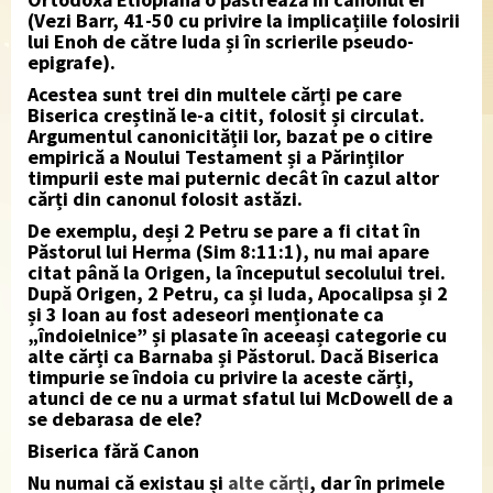
(Vezi Barr, 41-50 cu privire la implicațiile folosirii
lui Enoh de către Iuda și în scrierile pseudo-
epigrafe).
Acestea sunt trei din multele cărți pe care
Biserica creștină le-a citit, folosit și circulat.
Argumentul canonicității lor, bazat pe o citire
empirică a Noului Testament și a Părinților
timpurii este mai puternic decât în cazul altor
cărți din canonul folosit astăzi.
De exemplu, deși 2 Petru se pare a fi citat în
Păstorul lui Herma (Sim 8:11:1), nu mai apare
citat până la Origen, la începutul secolului trei.
După Origen, 2 Petru, ca și Iuda, Apocalipsa și 2
și 3 Ioan au fost adeseori menționate ca
„îndoielnice” și plasate în aceeași categorie cu
alte cărți ca Barnaba și Păstorul. Dacă Biserica
timpurie se îndoia cu privire la aceste cărți,
atunci de ce nu a urmat sfatul lui McDowell de a
se debarasa de ele?
Biserica fără Canon
Nu numai că existau și
alte cărți
, dar în primele