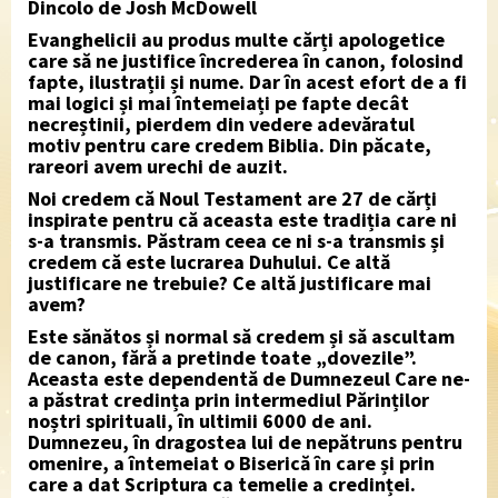
Dincolo de Josh McDowell
Evanghelicii au produs multe cărți apologetice
care să ne justifice încrederea în canon, folosind
fapte, ilustrații și nume. Dar în acest efort de a fi
mai logici și mai întemeiați pe fapte decât
necreștinii, pierdem din vedere adevăratul
motiv pentru care credem Biblia. Din păcate,
rareori avem urechi de auzit.
Noi credem că Noul Testament are 27 de cărți
inspirate pentru că aceasta este tradiția care ni
s-a transmis. Păstram ceea ce ni s-a transmis și
credem că este lucrarea Duhului. Ce altă
justificare ne trebuie? Ce altă justificare mai
avem?
Este sănătos și normal să credem și să ascultam
de canon, fără a pretinde toate „dovezile”.
Aceasta este dependentă de Dumnezeul Care ne-
a păstrat credința prin intermediul Părinților
noștri spirituali, în ultimii 6000 de ani.
Dumnezeu, în dragostea lui de nepătruns pentru
omenire, a întemeiat o Biserică în care și prin
care a dat Scriptura ca temelie a credinței.