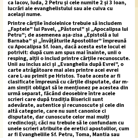
ca Iacov, Iuda, 2 Petru și cele numite 2 și 3 Ioan,
lucrări ale evanghelistului sau ale cuiva cu
același nume.
Printre cărțile îndoielnice trebuie să includem
„Faptele” lui Pavel, „Păstorul” și „Apocalipsa lui
Petru”; de asemenea așa-zisa „Epistolă a lui
Barnaba” și „Învățăturile Apostolilor” împreună
cu Apocalipsa Sf. Ioan, dacă acesta este locul ei
potrivit: după cum am spus mai înainte, unii o
resping, alții o includ printre cărțile recunoscute.
Unii au inclus aici și „Evanghelia după Evrei”, o
carte atrăgătoare mai ales printre acei evrei
care L-au primit pe Hristos. Toate aceste ar fi
clasificate împreună cu cărțile disputate, dar m-
am simțit obligat să le menționez pe acestea din
urmă separat, făcând deosebire între acele
scrieri care după tradiția Bisericii sunt
adevărate, autentice și recunoscute și cele din
altă categorie, care nu sunt canonice ci
disputate, dar cunoscute celor mai mulți
credincioși; căci nu trebuie să le confundam cu
unele scrieri atribuite de eretici apostolilor, cum
ar fi Evangheliile Sf. Petru, Toma, Mantia sau