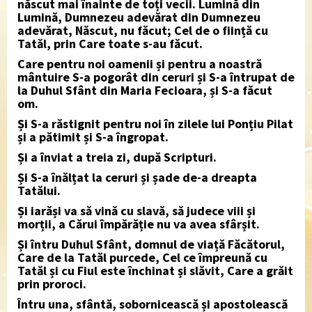
născut mai înainte de toți vecii. Lumină din
Lumină, Dumnezeu adevărat din Dumnezeu
adevărat, Născut, nu făcut; Cel de o ființă cu
Tatăl, prin Care toate s-au făcut.
Care pentru noi oamenii și pentru a noastră
mântuire S-a pogorât din ceruri și S-a întrupat de
la Duhul Sfânt din Maria Fecioara, și S-a făcut
om.
Și S-a răstignit pentru noi în zilele lui Ponțiu Pilat
și a pătimit și S-a îngropat.
Și a înviat a treia zi, după Scripturi.
Și S-a înălțat la ceruri și șade de-a dreapta
Tatălui.
Și iarăși va să vină cu slavă, să judece viii și
morții, a Cărui împărăție nu va avea sfârșit.
Și întru Duhul Sfânt, domnul de viață Făcătorul,
Care de la Tatăl purcede, Cel ce împreună cu
Tatăl și cu Fiul este închinat și slăvit, Care a grăit
prin proroci.
Întru una, sfântă, sobornicească și apostolească