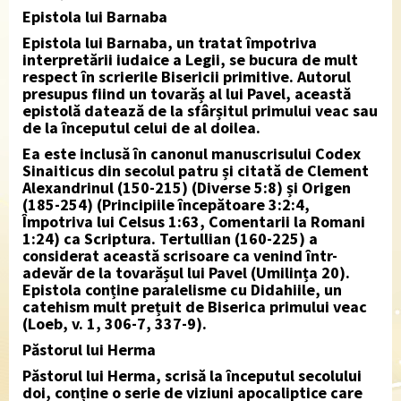
Epistola lui Barnaba
Epistola lui Barnaba, un tratat împotriva
interpretării iudaice a Legii, se bucura de mult
respect în scrierile Bisericii primitive. Autorul
presupus fiind un tovarăș al lui Pavel, această
epistolă datează de la sfârșitul primului veac sau
de la începutul celui de al doilea.
Ea este inclusă în canonul manuscrisului Codex
Sinaiticus din secolul patru și citată de Clement
Alexandrinul (150-215) (Diverse 5:8) și Origen
(185-254) (Principiile începătoare 3:2:4,
Împotriva lui Celsus 1:63, Comentarii la Romani
1:24) ca Scriptura. Tertullian (160-225) a
considerat această scrisoare ca venind într-
adevăr de la tovarășul lui Pavel (Umilința 20).
Epistola conține paralelisme cu Didahiile, un
catehism mult prețuit de Biserica primului veac
(Loeb, v. 1, 306-7, 337-9).
Păstorul lui Herma
Păstorul lui Herma, scrisă la începutul secolului
doi, conține o serie de viziuni apocaliptice care