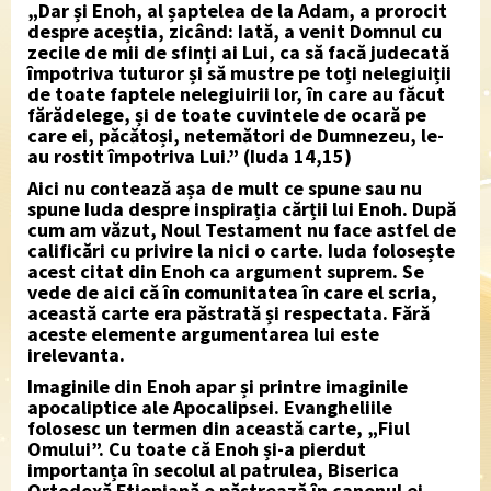
„Dar și Enoh, al șaptelea de la Adam, a prorocit
despre aceștia, zicând: Iată, a venit Domnul cu
zecile de mii de sfinți ai Lui, ca să facă judecată
împotriva tuturor și să mustre pe toți nelegiuiții
de toate faptele nelegiuirii lor, în care au făcut
fărădelege, și de toate cuvintele de ocară pe
care ei, păcătoși, netemători de Dumnezeu, le-
au rostit împotriva Lui.” (Iuda 14,15)
Aici nu contează așa de mult ce spune sau nu
spune Iuda despre inspirația cărții lui Enoh. După
cum am văzut, Noul Testament nu face astfel de
calificări cu privire la nici o carte. Iuda folosește
acest citat din Enoh ca argument suprem. Se
vede de aici că în comunitatea în care el scria,
această carte era păstrată și respectata. Fără
aceste elemente argumentarea lui este
irelevanta.
Imaginile din Enoh apar și printre imaginile
apocaliptice ale Apocalipsei. Evangheliile
folosesc un termen din această carte, „Fiul
Omului”. Cu toate că Enoh și-a pierdut
importanța în secolul al patrulea, Biserica
Ortodoxă Etiopiană o păstrează în canonul ei