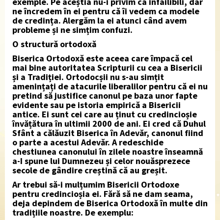
exemple. Pe aceștia nu-i privim ca infailibili, dar
ne încredem în ei pentru că îi vedem ca modele
de credința. Alergăm la ei atunci când avem
probleme și ne simțim confuzi.
O structură ortodoxă
Biserica Ortodoxă este aceea care împacă cel
mai bine autoritatea Scripturii cu cea a Bisericii
și a Tradiției. Ortodocșii nu s-au simțit
amenințați de atacurile liberalilor pentru că ei nu
pretind să justifice canonul pe baza unor fapte
evidente sau pe istoria empirică a Bisericii
antice. Ei sunt cei care au ținut cu credincioșie
învățătura în ultimii 2000 de ani. Ei cred că Duhul
Sfânt a călăuzit Biserica în Adevăr, canonul fiind
o parte a acestui Adevăr. A redeschide
chestiunea canonului în zilele noastre înseamnă
a-I spune lui Dumnezeu și celor nouăsprezece
secole de gândire creștină că au greșit.
Ar trebui să-i mulțumim Bisericii Ortodoxe
pentru credincioșia ei. Fără să ne dam seama,
deja depindem de Biserica Ortodoxă în multe din
tradițiile noastre. De exemplu: