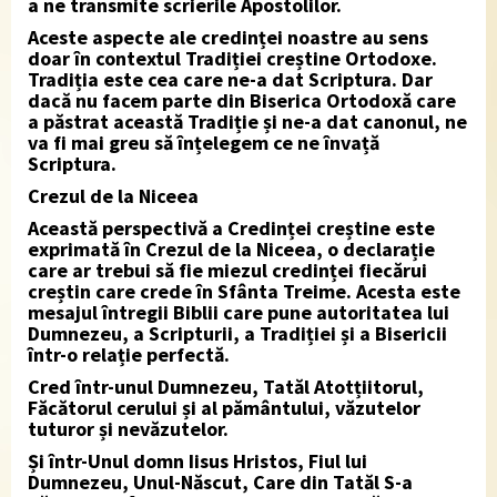
a ne transmite scrierile Apostolilor.
Aceste aspecte ale credinței noastre au sens
doar în contextul Tradiției creștine Ortodoxe.
Tradiția este cea care ne-a dat Scriptura. Dar
dacă nu facem parte din Biserica Ortodoxă care
a păstrat această Tradiție și ne-a dat canonul, ne
va fi mai greu să înțelegem ce ne învață
Scriptura.
Crezul de la Niceea
Această perspectivă a Credinței creștine este
exprimată în Crezul de la Niceea, o declarație
care ar trebui să fie miezul credinței fiecărui
creștin care crede în Sfânta Treime. Acesta este
mesajul întregii Biblii care pune autoritatea lui
Dumnezeu, a Scripturii, a Tradiției și a Bisericii
într-o relație perfectă.
Cred într-unul Dumnezeu, Tatăl Atotțiitorul,
Făcătorul cerului și al pământului, văzutelor
tuturor și nevăzutelor.
Și într-Unul domn Iisus Hristos, Fiul lui
Dumnezeu, Unul-Născut, Care din Tatăl S-a