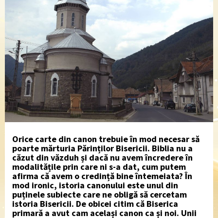
Orice carte din canon trebuie în mod necesar să
poarte mărturia Părinților Bisericii. Biblia nu a
căzut din văzduh și dacă nu avem încredere în
modalitățile prin care ni s-a dat, cum putem
afirma că avem o credință bine întemeiata? În
mod ironic, istoria canonului este unul din
puținele subiecte care ne obligă să cercetam
istoria Bisericii. De obicei citim că Biserica
primară a avut cam același canon ca și noi. Unii