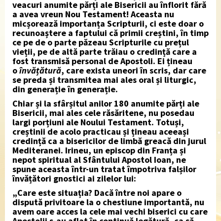
veacuri anumite părți ale Bisericii au înflorit fără
a avea vreun Nou Testament! Aceasta nu
micșorează importanța Scripturii, ci este doar o
recunoaștere a faptului că primii creștini, în timp
ce pe de o parte păzeau Scripturile cu prețul
vieții, pe de altă parte trăiau o credință care a
fost transmisă personal de Apostoli. Ei țineau
o
învățătură
, care exista uneori în scris, dar care
se preda și transmitea mai ales oral și liturgic,
din generație în generație.
Chiar și la sfârșitul anilor 180 anumite părți ale
Bisericii, mai ales cele răsăritene, nu posedau
largi porțiuni ale Noului Testament. Totuși,
creștinii de acolo practicau și țineau aceeași
credință ca a bisericilor de limbă greacă din jurul
Mediteranei. Irineu, un episcop din Franța și
nepot spiritual al Sfântului Apostol Ioan, ne
spune aceasta într-un tratat împotriva falșilor
învățători gnostici ai zilelor lui:
„Care este situația? Dacă între noi apare o
dispută privitoare la o chestiune importantă, nu
avem oare acces la cele mai vechi biserici cu care
Apostolii s-au aflat în continuă legătură, ca să