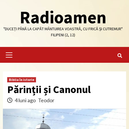
Skip
Radioamen
to
content
"DUCEȚI PÂNĂ LA CAPĂT MÂNTUIREA VOASTRĂ, CU FRICĂ ȘI CUTREMUR"
FILIPENI (2, 12)
Primary
Menu
Biblia în istorie
Părinții și Canonul
4 luni ago
Teodor