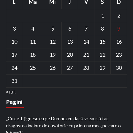
L
Ma
Mi
J
V
S
D
1
2
3
4
5
6
7
8
9
10
11
12
13
14
15
16
17
18
19
20
21
22
23
24
25
26
27
28
29
30
31
« iul.
Pagini
„Cu ce-L jignesc eu pe Dumnezeu dacă vreau să fac
dragostea înainte de căsătorie cu prietena mea, pe care o
iubesc?”