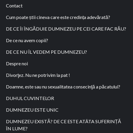
Contact
Cum poate știi cineva care este credința adevărată?
DE CE ÎI ÎNGĂDUIE DUMNEZEU PE CEI CARE FAC RĂU?
De ce nu avem copii?
DE CE NU ÎL VEDEM PE DUMNEZEU?
Despre noi
Divorţez. Nu ne potrivim la pat !
Doamne, este sau nu sexualitatea consecinţă a păcatului?
DUHUL CUVINTELOR
DUMNEZEU ESTE UNIC
DUMNEZEU EXISTĂ? DE CE ESTE ATÂTA SUFERINȚĂ
ÎN LUME?