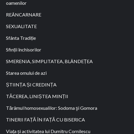
oamenilor
REÂNCARNARE
SEXUALITATE
Sfânta Tradiție
Sfinții închisorilor
SMERENIA, SIMPLITATEA, BLÂNDEȚEA
Starea omului de azi
ȘTIINȚA ȘI CREDINȚA
TĂCEREA, LINIȘTEA MINȚII
Tărâmul homosexualilor: Sodoma şi Gomora
TINERII FAȚĂ ÎN FAȚĂ CU BISERICA
Viața și activitatea lui Dumitru Cornilescu