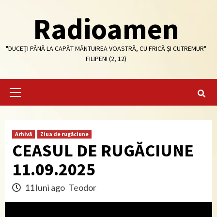
Skip
Radioamen
to
content
"DUCEȚI PÂNĂ LA CAPĂT MÂNTUIREA VOASTRĂ, CU FRICĂ ȘI CUTREMUR"
FILIPENI (2, 12)
Primary
Menu
Arhivă
Ziua de rugăciune
CEASUL DE RUGĂCIUNE
11.09.2025
11 luni ago
Teodor