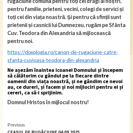
rugăciune comună pentru toți cei dragi ai noștri,
pentru familie, prieteni, vecini, colegi de servici și
toți cei din viața noastră. Și pentru că sfinții sunt
prietenii și casnicii lui Dumnezeu, rugăm pe Sfânta
Cuv. Teodora din Alexandria să mijlocească
pentru noi.
https://doxologia.ro/canon-de-rugaciune-catre-
sfanta-cuvioasa-teodora-din-alexandria
Ne așezăm înaintea icoanei Domnului și începem
să călătorim cu gândul pe la fiecare dintre
oamenii din viața noastră, și ne gândim ce nevoi
au, ce dureri, și facem și noi mijlociri pentru ei și
cereri, ca să-i sprijinim.
Domnul Hristos în mijlocul nostru!
Continue
Previous
CEASUL DE RUGĂCIUNE 04.09.2025