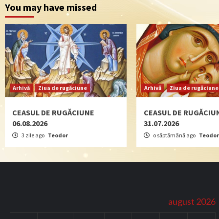
You may have missed
Arhivă
Ziua de rugăciune
Arhivă
Ziua de rugăciune
CEASUL DE RUGĂCIUNE
CEASUL DE RUGĂCIU
06.08.2026
31.07.2026
3 zile ago
Teodor
o săptămână ago
Teodor
august 2026