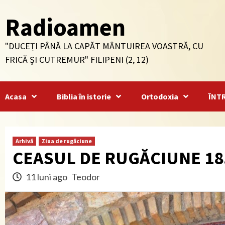
Skip
Radioamen
to
content
"DUCEȚI PÂNĂ LA CAPĂT MÂNTUIREA VOASTRĂ, CU
FRICĂ ȘI CUTREMUR" FILIPENI (2, 12)
Acasa
Biblia în istorie
Ortodoxia
ÎNT
Arhivă
Ziua de rugăciune
CEASUL DE RUGĂCIUNE 18
11 luni ago
Teodor