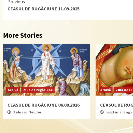
Continue
Previous
CEASUL DE RUGĂCIUNE 11.09.2025
Reading
More Stories
Arhivă
Ziua de rugăciune
Arhivă
Ziua de r
CEASUL DE RUGĂCIUNE 06.08.2026
CEASUL DE RUG
3 zile ago
Teodor
o săptămână ago