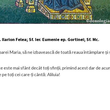
larion Felea; Sf. Ier. Eumenie ep. Gortinei; Sf. Mc.
rei Maria, să ne izbavească de toată reaua întâmplare și 
 este mai sfânt decât toți sfinții, primind acest dar de acu
pe toți cei care-ți cântă: Aliluia!