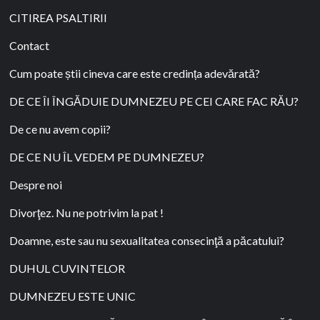
CITIREA PSALTIRII
Contact
Cum poate știi cineva care este credința adevărată?
DE CE ÎI ÎNGĂDUIE DUMNEZEU PE CEI CARE FAC RĂU?
De ce nu avem copii?
DE CE NU ÎL VEDEM PE DUMNEZEU?
Despre noi
Divorţez. Nu ne potrivim la pat !
Doamne, este sau nu sexualitatea consecinţă a păcatului?
DUHUL CUVINTELOR
DUMNEZEU ESTE UNIC