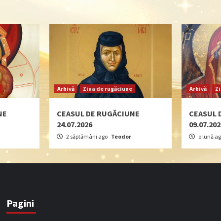
Arhivă
Ziua de rugăciune
Arhivă
Z
NE
CEASUL DE RUGĂCIUNE
CEASUL 
24.07.2026
09.07.20
2 săptămâni ago
Teodor
o lună a
Pagini