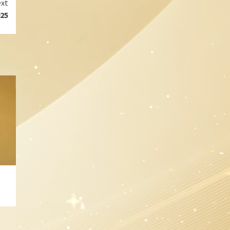
xt
25