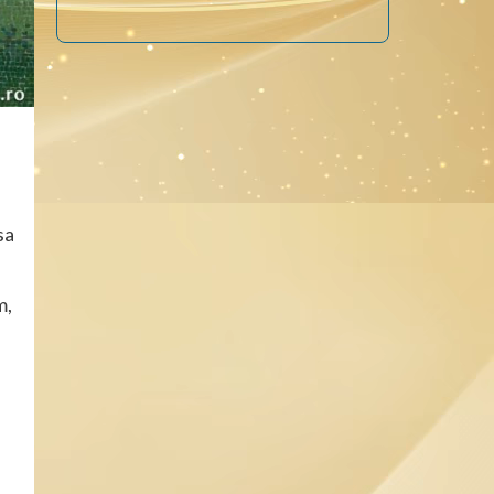
sa
m,