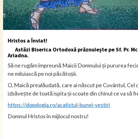
Hristos a Înviat!
Astăzi Biserica Ortodoxă prăznuiește pe Sf. Pr. Mc. I
Ariadna.
Să ne rugăm împreună Maicii Domnului și pururea fecioa
ne miluiască pe noi păcătoșii.
O, Maică prealăudată, care ai năs­cut pe Cuvântul, Cel ce
izbăvește de toată ispita și scoate din chinul ce va să fie 
https://doxologia.ro/acatistul-bunei-vestiri
Domnul Hristos în mijlocul nostru!