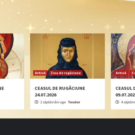
Arhivă
Ziua de rugăciune
Arhivă
Z
NE
CEASUL DE RUGĂCIUNE
CEASUL 
24.07.2026
09.07.20
2 săptămâni ago
Teodor
4 săptăm