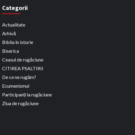
Categorii
Actualitate
Arhivă
Biblia în istorie
Biserica
Ceasul de rugăciune
CITIREA PSALTIRII
De ce ne rugăm?
Ecumenismul
Participanți la rugăciune
Ziua de rugăciune