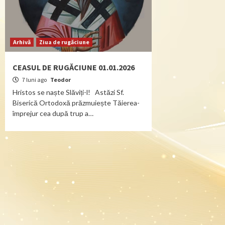
Arhivă
Ziua de rugăciune
CEASUL DE RUGĂCIUNE 01.01.2026
7 luni ago
Teodor
Hristos se naște Slăviți-l! Astăzi Sf.
Biserică Ortodoxă prăzmuiește Tăierea-
împrejur cea după trup a…