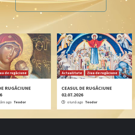
iua de rugăciune
Actualitate
Ziua de rugăciune
DE RUGĂCIUNE
CEASUL DE RUGĂCIUNE
26
02.07.2026
âni ago
Teodor
o lună ago
Teodor