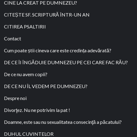
CINE LA CREAT PE DUMNEZEU?
CITEȘTE SF. SCRIPTURĂ ÎNTR-UN AN
CITIREA PSALTIRII
Contact
Cum poate știi cineva care este credința adevărată?
DE CE ÎI ÎNGĂDUIE DUMNEZEU PE CEI CARE FAC RĂU?
De ce nu avem copii?
DE CE NU ÎL VEDEM PE DUMNEZEU?
Despre noi
Divorţez. Nu ne potrivim la pat !
Doamne, este sau nu sexualitatea consecinţă a păcatului?
DUHUL CUVINTELOR