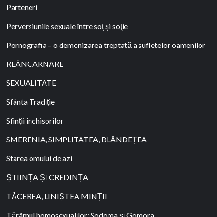
Parteneri
Perversiunile sexuale între soţ şi soţie
Pornografia – o demonizarea treptată a sufletelor oamenilor
REÂNCARNARE
SEXUALITATE
Sfânta Tradiție
Sfinții închisorilor
SMERENIA, SIMPLITATEA, BLÂNDEȚEA
Starea omului de azi
ȘTIINȚA ȘI CREDINȚA
TĂCEREA, LINIȘTEA MINȚII
Tărâmul homosexualilor: Sodoma şi Gomora