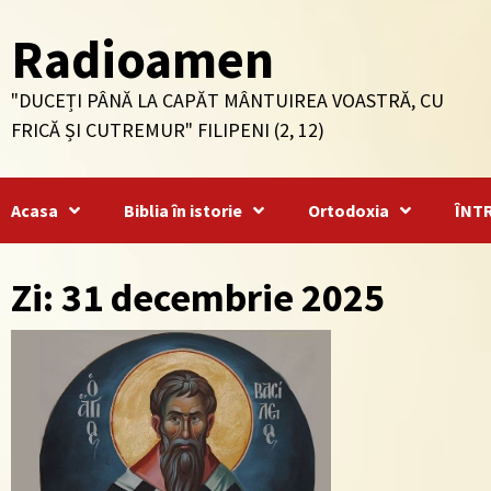
Skip
Radioamen
to
content
"DUCEȚI PÂNĂ LA CAPĂT MÂNTUIREA VOASTRĂ, CU
FRICĂ ȘI CUTREMUR" FILIPENI (2, 12)
Acasa
Biblia în istorie
Ortodoxia
ÎNT
Zi: 31 decembrie 2025