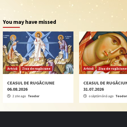
You may have missed
Arhivă
Ziua de rugăciune
Arhivă
Ziua de rugăciune
CEASUL DE RUGĂCIUNE
CEASUL DE RUGĂCIU
06.08.2026
31.07.2026
2 zile ago
Teodor
o săptămână ago
Teodor