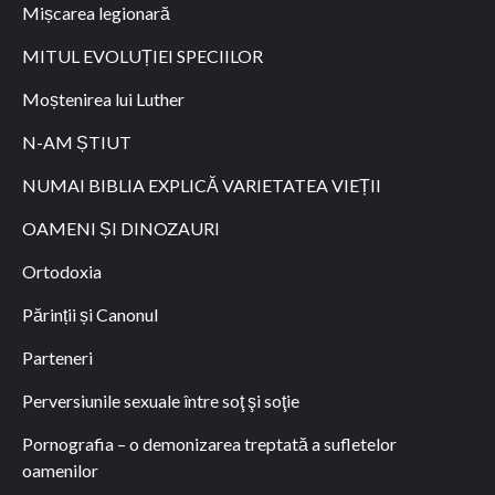
Mișcarea legionară
MITUL EVOLUȚIEI SPECIILOR
Moștenirea lui Luther
N-AM ȘTIUT
NUMAI BIBLIA EXPLICĂ VARIETATEA VIEȚII
OAMENI ȘI DINOZAURI
Ortodoxia
Părinții și Canonul
Parteneri
Perversiunile sexuale între soţ şi soţie
Pornografia – o demonizarea treptată a sufletelor
oamenilor