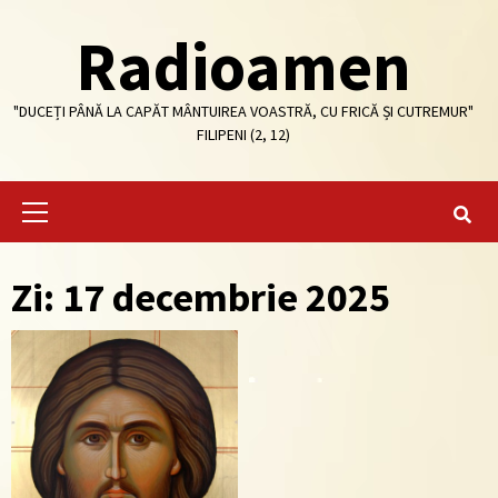
Skip
Radioamen
to
content
"DUCEȚI PÂNĂ LA CAPĂT MÂNTUIREA VOASTRĂ, CU FRICĂ ȘI CUTREMUR"
FILIPENI (2, 12)
Primary
Menu
Zi: 17 decembrie 2025