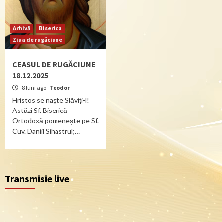
Arhivă
Biserica
Ziua de rugăciune
CEASUL DE RUGĂCIUNE
18.12.2025
8 luni ago
Teodor
Hristos se naște Slăviți-l!
Astăzi Sf. Biserică
Ortodoxă pomenește pe Sf.
Cuv. Daniil Sihastrul;…
Transmisie live