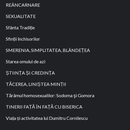
REÂNCARNARE
SEXUALITATE
Sfânta Tradiție
Sfinții închisorilor
SMERENIA, SIMPLITATEA, BLÂNDEȚEA
Starea omului de azi
ȘTIINȚA ȘI CREDINȚA
TĂCEREA, LINIȘTEA MINȚII
Tărâmul homosexualilor: Sodoma şi Gomora
TINERII FAȚĂ ÎN FAȚĂ CU BISERICA
Viața și activitatea lui Dumitru Cornilescu