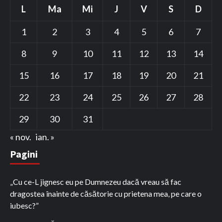
L
Ma
Mi
J
V
S
D
1
2
3
4
5
6
7
8
9
10
11
12
13
14
15
16
17
18
19
20
21
22
23
24
25
26
27
28
29
30
31
« nov.
ian. »
Pagini
„Cu ce-L jignesc eu pe Dumnezeu dacă vreau să fac
dragostea înainte de căsătorie cu prietena mea, pe care o
iubesc?”