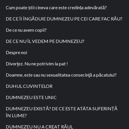
Cum poate știi cineva care este credința adevărată?
DE CE ÎI ÎNGĂDUIE DUMNEZEU PE CEI CARE FAC RĂU?
De ce nu avem copii?
DE CE NU ÎL VEDEM PE DUMNEZEU?
Despre noi
Divorţez. Nu ne potrivim la pat !
Doamne, este sau nu sexualitatea consecinţă a păcatului?
DUHUL CUVINTELOR
DUMNEZEU ESTE UNIC
DUMNEZEU EXISTĂ? DE CE ESTE ATÂTA SUFERINȚĂ
ÎN LUME?
DUMNEZEU NU A CREAT RĂUL