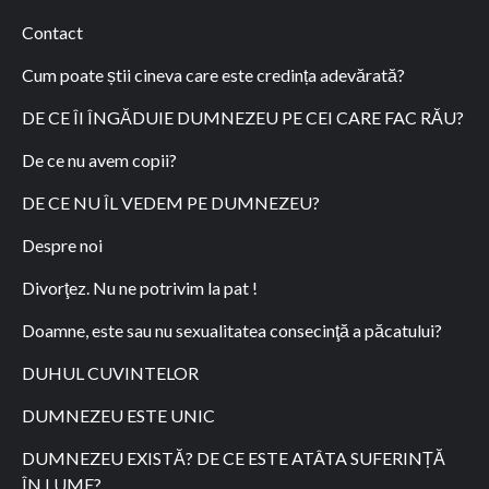
Contact
Cum poate știi cineva care este credința adevărată?
DE CE ÎI ÎNGĂDUIE DUMNEZEU PE CEI CARE FAC RĂU?
De ce nu avem copii?
DE CE NU ÎL VEDEM PE DUMNEZEU?
Despre noi
Divorţez. Nu ne potrivim la pat !
Doamne, este sau nu sexualitatea consecinţă a păcatului?
DUHUL CUVINTELOR
DUMNEZEU ESTE UNIC
DUMNEZEU EXISTĂ? DE CE ESTE ATÂTA SUFERINȚĂ
ÎN LUME?