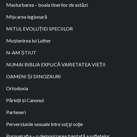
Masturbarea – boala tinerilor de astăzi
Mișcarea legionară
MITUL EVOLUȚIEI SPECIILOR
Moștenirea lui Luther
N-AM ȘTIUT
NUMAI BIBLIA EXPLICĂ VARIETATEA VIEȚII
OAMENI ȘI DINOZAURI
Ortodoxia
Părinții și Canonul
Parteneri
Perversiunile sexuale între soţ şi soţie
Pornografia – o demonizarea treptată a sufletelor