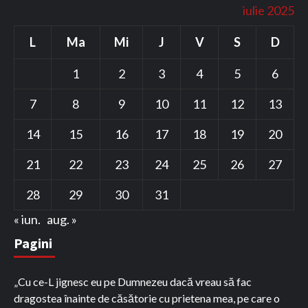
iulie 2025
L
Ma
Mi
J
V
S
D
1
2
3
4
5
6
7
8
9
10
11
12
13
14
15
16
17
18
19
20
21
22
23
24
25
26
27
28
29
30
31
« iun.
aug. »
Pagini
„Cu ce-L jignesc eu pe Dumnezeu dacă vreau să fac
dragostea înainte de căsătorie cu prietena mea, pe care o