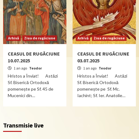
Arhivă
Ziua de rugăciune
Arhivă
Ziua de rugăciune
CEASUL DE RUGĂCIUNE
CEASUL DE RUGĂCIUNE
10.07.2025
03.07.2025
1 an ago
Teodor
1 an ago
Teodor
Hristos a Înviat! Astăzi
Hristos a Înviat! Astăzi
Sf. Biserică Ortodoxă
Sf. Biserică Ortodoxă
pomenește pe Sf. 45 de
pomenește pe Sf. Mc.
Mucenici din…
Iachint; Sf. Ier. Anatolie…
Transmisie live