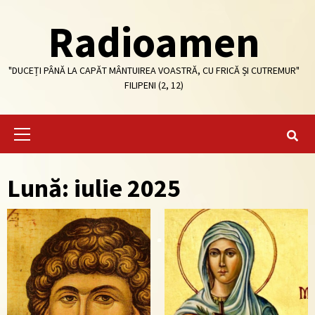
Skip
Radioamen
to
content
"DUCEȚI PÂNĂ LA CAPĂT MÂNTUIREA VOASTRĂ, CU FRICĂ ȘI CUTREMUR"
FILIPENI (2, 12)
Primary
Menu
Lună: iulie 2025