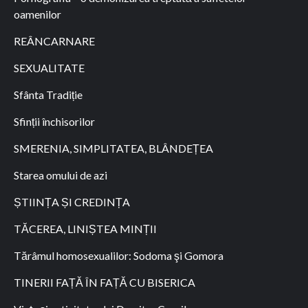
oamenilor
REÂNCARNARE
SEXUALITATE
Sfânta Tradiție
Sfinții închisorilor
SMERENIA, SIMPLITATEA, BLÂNDEȚEA
Starea omului de azi
ȘTIINȚA ȘI CREDINȚA
TĂCEREA, LINIȘTEA MINȚII
Tărâmul homosexualilor: Sodoma şi Gomora
TINERII FAȚĂ ÎN FAȚĂ CU BISERICA