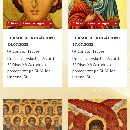
Arhivă
Ziua de rugăciune
Arhivă
Ziua de rugăciune
CEASUL DE RUGĂCIUNE
CEASUL DE RUGĂCIUNE
24.07.2025
17.07.2025
1 an ago
Teodor
1 an ago
Teodor
Hristos a Înviat! Astăzi
Hristos a Înviat! Astăzi
Sf. Biserică Ortodoxă
Sf. Biserică Ortodoxă
pomenește pe Sf. M. Mc.
pomenește pe Sf. M. Mc.
Hristina; Sf….
Marina; Sf….