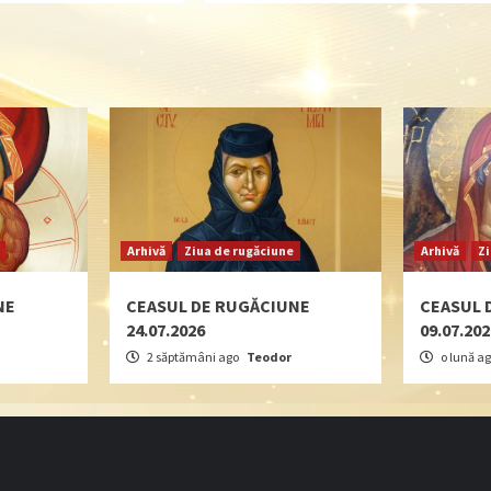
Arhivă
Ziua de rugăciune
Arhivă
Z
NE
CEASUL DE RUGĂCIUNE
CEASUL 
24.07.2026
09.07.20
2 săptămâni ago
Teodor
o lună a