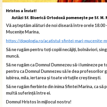
Hristos a Înviat!
Astăzi Sf. Biserică Ortodoxă pomenește pe Sf. M. Mc.
Vă așteptăm alături de noi diseară între orele 18.00 –
Mucenițe Marina,
https://doxologia.ro/acatistul-sfintei-mari-mucenite-m
Să ne rugăm pentru toți copiii necăjiți, bolnăviori, sing
muncă.
Să ne rugăm ca Domnul Dumnezeu să-i lumineze pe toți
pentru ca Domnul Dumnezeu să le dea profesorilor gân
iubirea, mila, iertarea și toate virtuțile creștinești.
Să ne rugăm fierbinte din inima Sfintei Marina, ca să po
multă suferință între ei.
Domnul Hristos în mijlocul nostru!