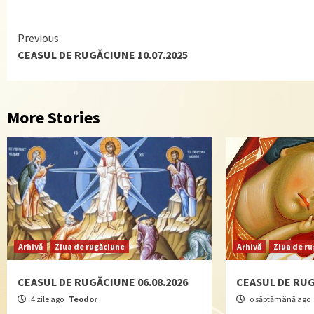
Continue
Previous
CEASUL DE RUGĂCIUNE 10.07.2025
Reading
More Stories
Arhivă
Ziua de rugăciune
Arhivă
Ziua de r
CEASUL DE RUGĂCIUNE 06.08.2026
CEASUL DE RUG
4 zile ago
Teodor
o săptămână ago