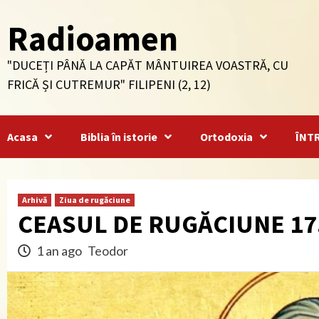
Skip
Radioamen
to
content
"DUCEȚI PÂNĂ LA CAPĂT MÂNTUIREA VOASTRĂ, CU
FRICĂ ȘI CUTREMUR" FILIPENI (2, 12)
Acasa
Biblia în istorie
Ortodoxia
ÎNT
Arhivă
Ziua de rugăciune
CEASUL DE RUGĂCIUNE 17
1 an ago
Teodor