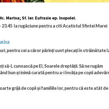
 Marina; Sf. Ier. Eufrasie ep. Inopolei.
 23.45 la rugăciune pentru a citi Acatistul Sfintei Marei
arina
uri, pentru cei a căror părinți sunt plecați în străinătate l
 să-L cunoască pe El, Soarele dreptății. Să ne rugăm
d bun și inimă curată pentru a-i învăța pe copii adevăru
arte grijă de copii și familiile lor, pentru că este atât de