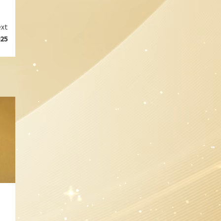
xt
25