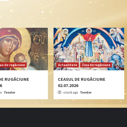
iua de rugăciune
Actualitate
Ziua de rugăciune
DE RUGĂCIUNE
CEASUL DE RUGĂCIUNE
26
02.07.2026
go
Teodor
o lună ago
Teodor