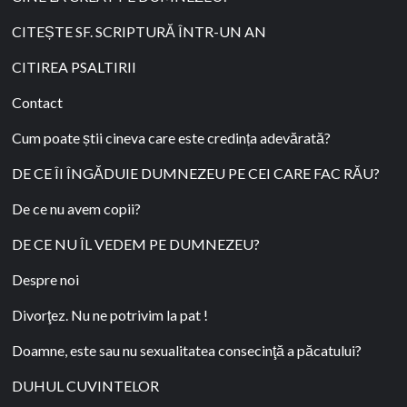
CITEȘTE SF. SCRIPTURĂ ÎNTR-UN AN
CITIREA PSALTIRII
Contact
Cum poate știi cineva care este credința adevărată?
DE CE ÎI ÎNGĂDUIE DUMNEZEU PE CEI CARE FAC RĂU?
De ce nu avem copii?
DE CE NU ÎL VEDEM PE DUMNEZEU?
Despre noi
Divorţez. Nu ne potrivim la pat !
Doamne, este sau nu sexualitatea consecinţă a păcatului?
DUHUL CUVINTELOR