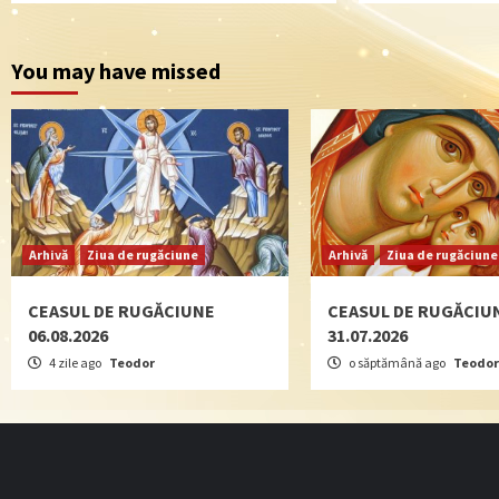
You may have missed
Arhivă
Ziua de rugăciune
Arhivă
Ziua de rugăciune
CEASUL DE RUGĂCIUNE
CEASUL DE RUGĂCIU
06.08.2026
31.07.2026
4 zile ago
Teodor
o săptămână ago
Teodor