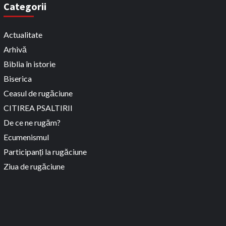
Categorii
Actualitate
Arhivă
Biblia în istorie
Biserica
Ceasul de rugăciune
CITIREA PSALTIRII
De ce ne rugăm?
Ecumenismul
Participanți la rugăciune
Ziua de rugăciune