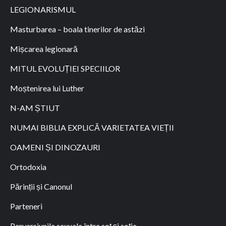
LEGIONARISMUL
Masturbarea – boala tinerilor de astăzi
Mișcarea legionară
MITUL EVOLUȚIEI SPECIILOR
Moștenirea lui Luther
N-AM ȘTIUT
NUMAI BIBLIA EXPLICĂ VARIETATEA VIEȚII
OAMENI ȘI DINOZAURI
Ortodoxia
Părinții și Canonul
Parteneri
Perversiunile sexuale între soţ şi soţie