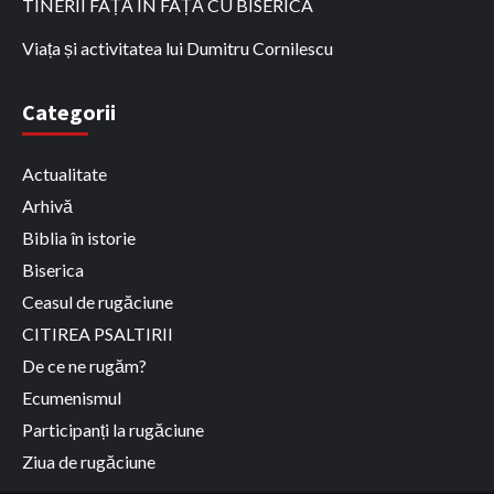
TINERII FAȚĂ ÎN FAȚĂ CU BISERICA
Viața și activitatea lui Dumitru Cornilescu
Categorii
Actualitate
Arhivă
Biblia în istorie
Biserica
Ceasul de rugăciune
CITIREA PSALTIRII
De ce ne rugăm?
Ecumenismul
Participanți la rugăciune
Ziua de rugăciune