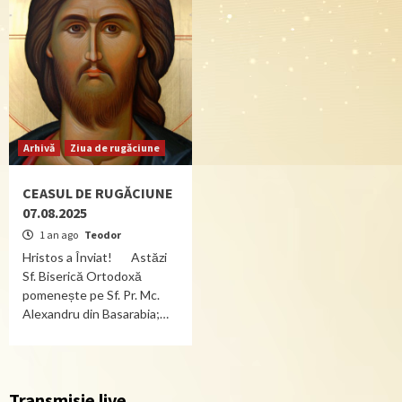
Arhivă
Ziua de rugăciune
CEASUL DE RUGĂCIUNE
07.08.2025
1 an ago
Teodor
Hristos a Înviat! Astăzi
Sf. Biserică Ortodoxă
pomenește pe Sf. Pr. Mc.
Alexandru din Basarabia;…
Transmisie live