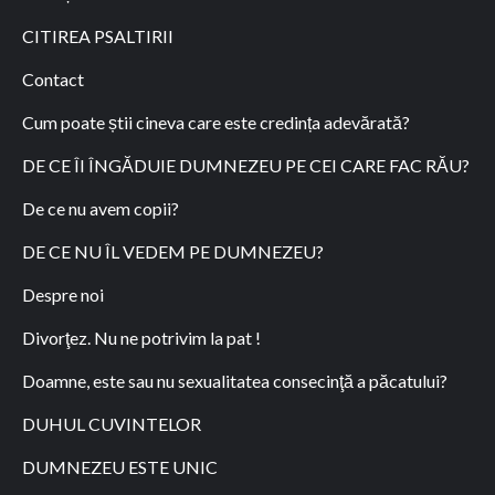
CITIREA PSALTIRII
Contact
Cum poate știi cineva care este credința adevărată?
DE CE ÎI ÎNGĂDUIE DUMNEZEU PE CEI CARE FAC RĂU?
De ce nu avem copii?
DE CE NU ÎL VEDEM PE DUMNEZEU?
Despre noi
Divorţez. Nu ne potrivim la pat !
Doamne, este sau nu sexualitatea consecinţă a păcatului?
DUHUL CUVINTELOR
DUMNEZEU ESTE UNIC