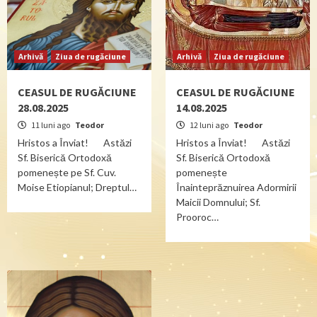
Arhivă
Ziua de rugăciune
Arhivă
Ziua de rugăciune
CEASUL DE RUGĂCIUNE
CEASUL DE RUGĂCIUNE
28.08.2025
14.08.2025
11 luni ago
Teodor
12 luni ago
Teodor
Hristos a Înviat! Astăzi
Hristos a Înviat! Astăzi
Sf. Biserică Ortodoxă
Sf. Biserică Ortodoxă
pomenește pe Sf. Cuv.
pomenește
Moise Etiopianul; Dreptul…
Înainteprăznuirea Adormirii
Maicii Domnului; Sf.
Prooroc…