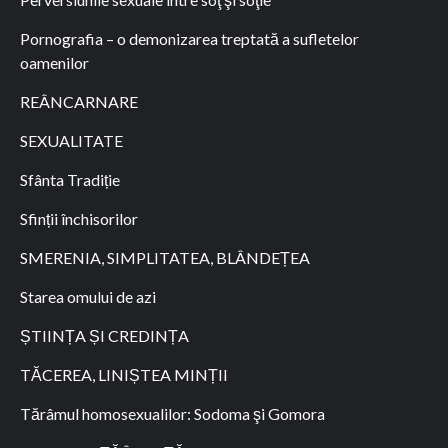
Pornografia – o demonizarea treptată a sufletelor
oamenilor
REÂNCARNARE
SEXUALITATE
Sfânta Tradiție
Sfinții închisorilor
SMERENIA, SIMPLITATEA, BLÂNDEȚEA
Starea omului de azi
ȘTIINȚA ȘI CREDINȚA
TĂCEREA, LINIȘTEA MINȚII
Tărâmul homosexualilor: Sodoma şi Gomora