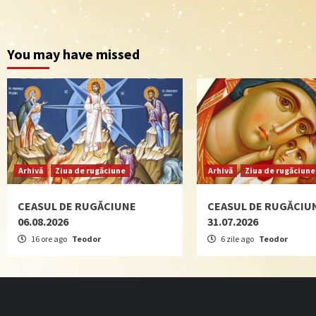
You may have missed
Arhivă
Ziua de rugăciune
Arhivă
Ziua de rugăciune
CEASUL DE RUGĂCIUNE
CEASUL DE RUGĂCIU
06.08.2026
31.07.2026
16 ore ago
Teodor
6 zile ago
Teodor