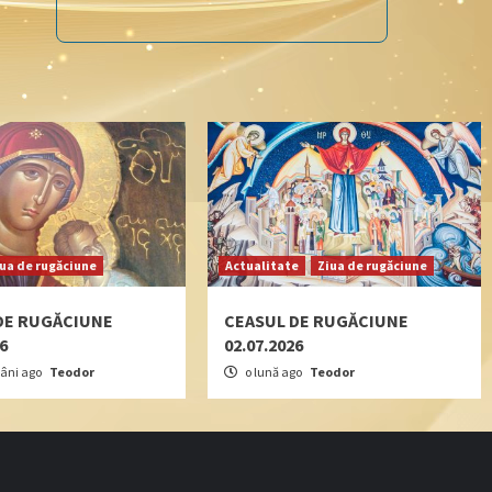
iua de rugăciune
Actualitate
Ziua de rugăciune
DE RUGĂCIUNE
CEASUL DE RUGĂCIUNE
26
02.07.2026
âni ago
Teodor
o lună ago
Teodor