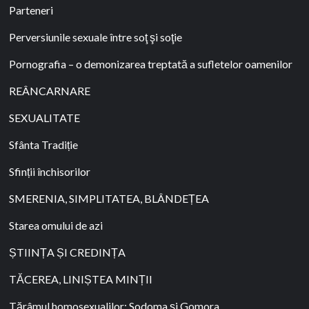
Parteneri
Perversiunile sexuale între soţ şi soţie
Pornografia – o demonizarea treptată a sufletelor oamenilor
REÂNCARNARE
SEXUALITATE
Sfânta Tradiție
Sfinții închisorilor
SMERENIA, SIMPLITATEA, BLÂNDEȚEA
Starea omului de azi
ȘTIINȚA ȘI CREDINȚA
TĂCEREA, LINIȘTEA MINȚII
Tărâmul homosexualilor: Sodoma şi Gomora