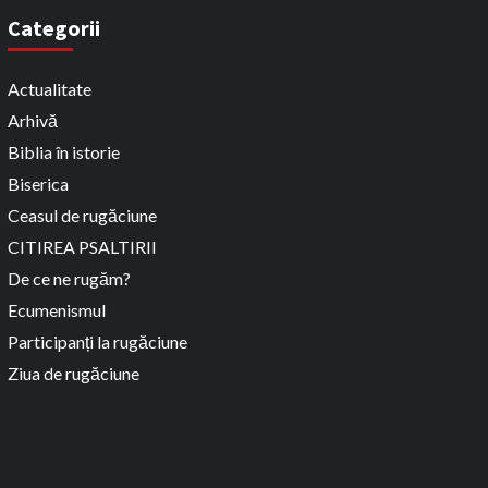
Categorii
Actualitate
Arhivă
Biblia în istorie
Biserica
Ceasul de rugăciune
CITIREA PSALTIRII
De ce ne rugăm?
Ecumenismul
Participanți la rugăciune
Ziua de rugăciune