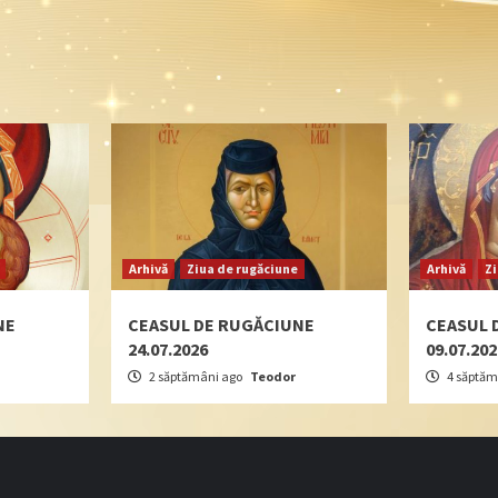
Arhivă
Ziua de rugăciune
Arhivă
Z
NE
CEASUL DE RUGĂCIUNE
CEASUL 
24.07.2026
09.07.20
2 săptămâni ago
Teodor
4 săptăm