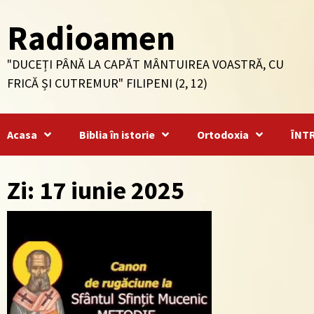
Skip
Radioamen
to
content
"DUCEȚI PÂNĂ LA CAPĂT MÂNTUIREA VOASTRĂ, CU
FRICĂ ȘI CUTREMUR" FILIPENI (2, 12)
Acasa
Biblia în istorie
Ortodoxia
ÎNT
Zi: 17 iunie 2025