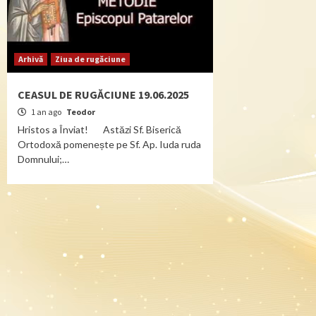
Arhivă
Ziua de rugăciune
CEASUL DE RUGĂCIUNE 19.06.2025
1 an ago
Teodor
Hristos a Înviat! Astăzi Sf. Biserică
Ortodoxă pomenește pe Sf. Ap. Iuda ruda
Domnului;…