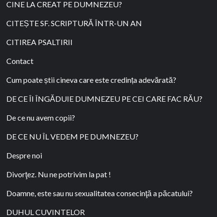
CINE LA CREAT PE DUMNEZEU?
CITEȘTE SF. SCRIPTURĂ ÎNTR-UN AN
CITIREA PSALTIRII
Contact
Cum poate știi cineva care este credința adevărată?
DE CE ÎI ÎNGĂDUIE DUMNEZEU PE CEI CARE FAC RĂU?
De ce nu avem copii?
DE CE NU ÎL VEDEM PE DUMNEZEU?
Despre noi
Divorţez. Nu ne potrivim la pat !
Doamne, este sau nu sexualitatea consecinţă a păcatului?
DUHUL CUVINTELOR