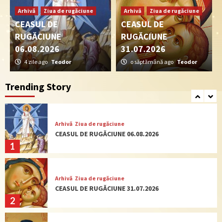
Arhivă
Ziua de rugăciune
Arhivă
Ziua de rugăciune
Arhivă
Ziua de rugăciune
CEASUL DE
CEASUL DE
CEASUL DE RUGĂCIUNE 09.07.2026
RUGĂCIUNE
RUGĂCIUNE
4
06.08.2026
31.07.2026
4 zile ago
Teodor
o săptămână ago
Teodor
Actualitate
Ziua de rugăciune
CEASUL DE RUGĂCIUNE 02.07.2026
Trending Story
5
Arhivă
Ziua de rugăciune
CEASUL DE RUGĂCIUNE 06.08.2026
1
Arhivă
Ziua de rugăciune
CEASUL DE RUGĂCIUNE 31.07.2026
2