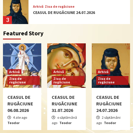
Arhivă
Ziua de rugăciune
CEASUL DE RUGĂCIUNE 24.07.2026
3
Featured Story
Arhivă
Ziua de rugăciune
CEASUL DE RUGĂCIUNE 09.07.2026
4
Actualitate
Ziua de rugăciune
Arhivă
Arhivă
Arhivă
CEASUL DE RUGĂCIUNE 02.07.2026
Ziua de
Ziua de
Ziua de
rugăciune
rugăciune
rugăciune
5
CEASUL DE
CEASUL DE
CEASUL DE
RUGĂCIUNE
RUGĂCIUNE
RUGĂCIUNE
Arhivă
Ziua de rugăciune
06.08.2026
31.07.2026
24.07.2026
CEASUL DE RUGĂCIUNE 06.08.2026
1
4 zile ago
o săptămână
2 săptămâni
Teodor
ago
Teodor
ago
Teodor