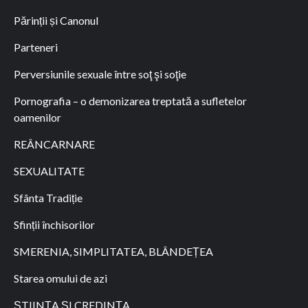
Părinții și Canonul
Parteneri
Perversiunile sexuale între soţ şi soţie
Pornografia – o demonizarea treptată a sufletelor
oamenilor
REÂNCARNARE
SEXUALITATE
Sfânta Tradiție
Sfinții închisorilor
SMERENIA, SIMPLITATEA, BLÂNDEȚEA
Starea omului de azi
ȘTIINȚA ȘI CREDINȚA