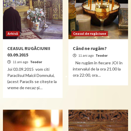
Arhivă
Ceasul de rugăciune
CEASUL RUGĂCIUNII
Când ne rugăm?
03.09.2015
11 ani ago
Teodor
11 ani ago
Teodor
Ne rugăm în fiecare JOI în
intervalul de la ora 21.00 la
Joi 03.09.2015 vom citi
ora 22:00, ora…
Paraclisul Maicii Domnului,
(acest Paraclis se citește la
vreme de necaz și…