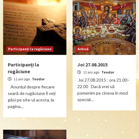
Participanți la rugăciune
Arhivă
Participanți la
Joi 27.08.2015
rugăciune
11 ani ago
Teodor
11 ani ago
Teodor
Joi 27.08.2015 : ora 21.00–
22.00 Dacă vrei să
Anunțul despre fiecare
pomenim pe cineva în mod
seară de rugăciune îl veți
special…
găsi pe site-ul acesta, la
pagina…