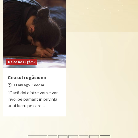
De ce ne rugăm?
Ceasul rugăciunii
11 ani ago
Teodor
“Dacă doi dintre voi se vor
învoi pe pământ în privinţa
unui lucru pe care…