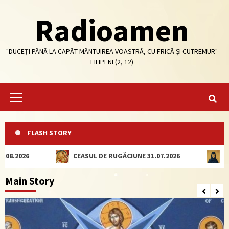
Skip
Radioamen
to
content
"DUCEȚI PÂNĂ LA CAPĂT MÂNTUIREA VOASTRĂ, CU FRICĂ ȘI CUTREMUR"
FILIPENI (2, 12)
Primary
Menu
FLASH STORY
026
CEASUL DE RUGĂCIUNE 31.07.2026
CEASUL 
Main Story