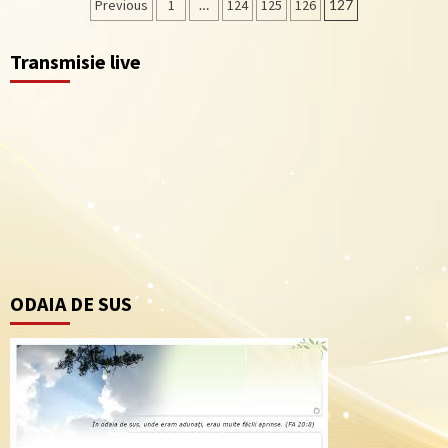
Navigare
Previous
1
…
124
125
126
127
în
Transmisie live
articole
ODAIA DE SUS