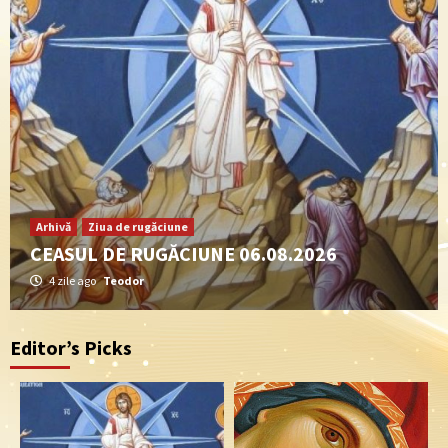
Arhivă
Ziua de rugăciune
CEASUL DE RUGĂCIUNE 06.08.2026
4 zile ago
Teodor
Editor’s Picks
Arhivă
Ziua de rugăciune
CEASUL DE RUGĂCIUNE 24.07.2026
3