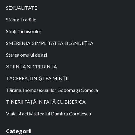
SEXUALITATE
Sfânta Tradiție
Sfinții închisorilor
SMERENIA, SIMPLITATEA, BLÂNDEȚEA
Starea omului de azi
ȘTIINȚA ȘI CREDINȚA
TĂCEREA, LINIȘTEA MINȚII
Tărâmul homosexualilor: Sodoma şi Gomora
TINERII FAȚĂ ÎN FAȚĂ CU BISERICA
Viața și activitatea lui Dumitru Cornilescu
Categorii