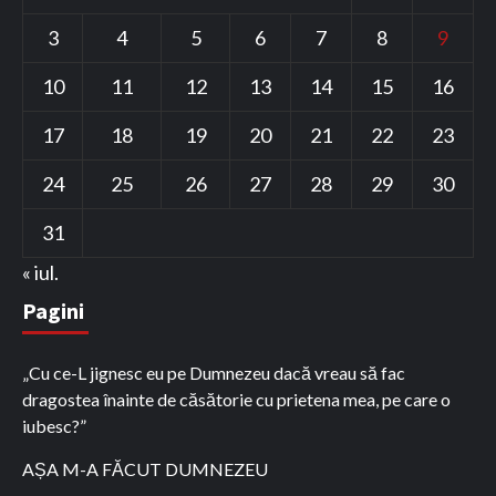
3
4
5
6
7
8
9
10
11
12
13
14
15
16
17
18
19
20
21
22
23
24
25
26
27
28
29
30
31
« iul.
Pagini
„Cu ce-L jignesc eu pe Dumnezeu dacă vreau să fac
dragostea înainte de căsătorie cu prietena mea, pe care o
iubesc?”
AȘA M-A FĂCUT DUMNEZEU