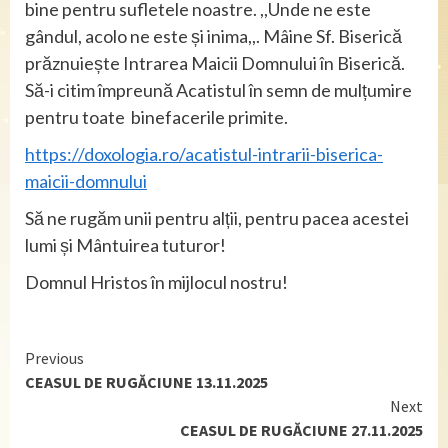
bine pentru sufletele noastre. ,,Unde ne este
gândul, acolo ne este și inima,,. Mâine Sf. Biserică
prăznuiește Intrarea Maicii Domnului în Biserică.
Să-i citim împreună Acatistul în semn de mulțumire
pentru toate binefacerile primite.
https://doxologia.ro/acatistul-intrarii-biserica-
maicii-domnului
Să ne rugăm unii pentru alții, pentru pacea acestei
lumi și Mântuirea tuturor!
Domnul Hristos în mijlocul nostru!
Continue
Previous
CEASUL DE RUGĂCIUNE 13.11.2025
Reading
Next
CEASUL DE RUGĂCIUNE 27.11.2025