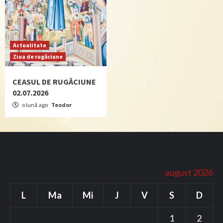
Actualitate
Ziua de rugăciune
CEASUL DE RUGĂCIUNE
02.07.2026
o lună ago
Teodor
august 2026
L
Ma
Mi
J
V
S
D
1
2