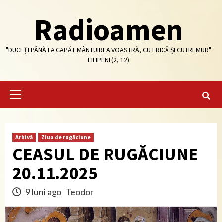
Skip
Radioamen
to
content
"DUCEȚI PÂNĂ LA CAPĂT MÂNTUIREA VOASTRĂ, CU FRICĂ ȘI CUTREMUR"
FILIPENI (2, 12)
Primary
Menu
Arhivă
Ziua de rugăciune
CEASUL DE RUGĂCIUNE
20.11.2025
9 luni ago
Teodor