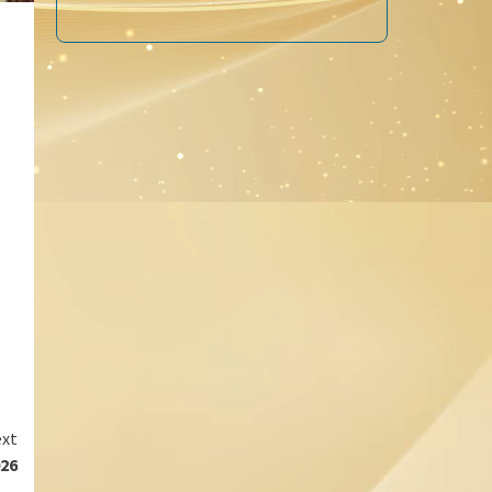
xt
26