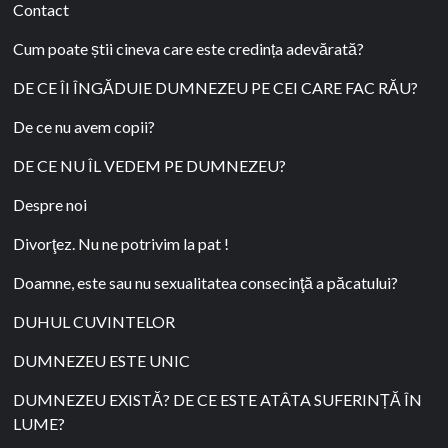
Contact
Cum poate știi cineva care este credința adevărată?
DE CE ÎI ÎNGĂDUIE DUMNEZEU PE CEI CARE FAC RĂU?
De ce nu avem copii?
DE CE NU ÎL VEDEM PE DUMNEZEU?
Despre noi
Divorţez. Nu ne potrivim la pat !
Doamne, este sau nu sexualitatea consecinţă a păcatului?
DUHUL CUVINTELOR
DUMNEZEU ESTE UNIC
DUMNEZEU EXISTĂ? DE CE ESTE ATÂTA SUFERINȚĂ ÎN
LUME?