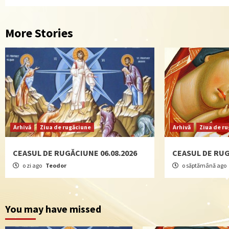
More Stories
Arhivă
Ziua de rugăciune
Arhivă
Ziua de r
CEASUL DE RUGĂCIUNE 06.08.2026
CEASUL DE RUG
o zi ago
Teodor
o săptămână ago
You may have missed