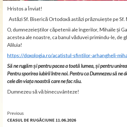
Hristos a Înviat!
Astăzi Sf. Biserică Ortodoxă astăzi prăznuiește pe Sf. Ma
O, dumnezeieștilor căpetenii ale îngerilor, Mihaile și G
acestea ale noastre, ca banul văduvei primindu-le, de g
Aliluia!
https://doxologia.ro/acatistul-sfintilor-arhangheli-mihai
Să ne rugăm și pentru pacea a toată lumea, și pentru unire
Pentru sporirea iubirii între noi. Pentru ca Dumnezeu să ne 
cele din viața noastră care ne fac rău.
Dumnezeu să vă binecuvânteze!
Continue
Previous
CEASUL DE RUGĂCIUNE 11.06.2026
Reading