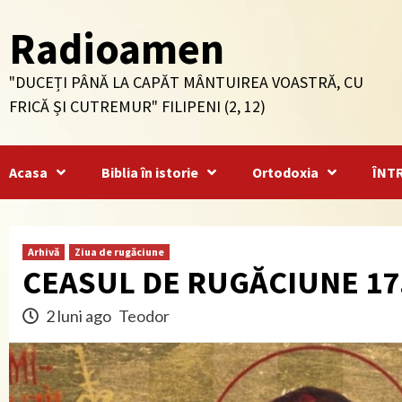
Skip
Radioamen
to
content
"DUCEȚI PÂNĂ LA CAPĂT MÂNTUIREA VOASTRĂ, CU
FRICĂ ȘI CUTREMUR" FILIPENI (2, 12)
Acasa
Biblia în istorie
Ortodoxia
ÎNT
Arhivă
Ziua de rugăciune
CEASUL DE RUGĂCIUNE 17
2 luni ago
Teodor