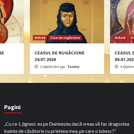
Arhivă
Ziua de rugăciune
Arhivă
Z
NE
CEASUL DE RUGĂCIUNE
CEASUL 
24.07.2026
09.07.20
2 săptămâni ago
Teodor
4 săptăm
Pagini
„Cu ce-L jignesc eu pe Dumnezeu dacă vreau să fac dragostea
înainte de căsătorie cu prietena mea, pe care o iubesc?”