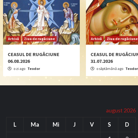
Arhivă
Ziua de rugăciune
Arhivă
Ziua de rugăciune
CEASUL DE RUGĂCIUNE
CEASUL DE RUGĂCIU
06.08.2026
31.07.2026
o zi ago
Teodor
o săptămână ago
Teodor
august 2026
L
Ma
Mi
J
V
S
D