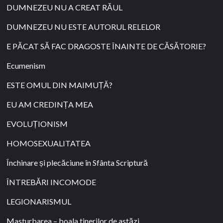
DUMNEZEU NU A CREAT RĂUL
DUMNEZEU NU ESTE AUTORUL RELELOR
E PĂCAT SĂ FAC DRAGOSTE ÎNAINTE DE CĂSĂTORIE?
Ecumenism
ESTE OMUL DIN MAIMUȚĂ?
EU AM CREDINȚA MEA
EVOLUȚIONISM
HOMOSEXUALITATEA
Închinare și plecăciune în Sfânta Scriptură
ÎNTREBĂRI INCOMODE
LEGIONARISMUL
Masturbarea – boala tinerilor de astăzi