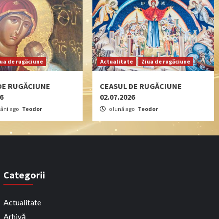
iua de rugăciune
Actualitate
Ziua de rugăciune
DE RUGĂCIUNE
CEASUL DE RUGĂCIUNE
26
02.07.2026
âni ago
Teodor
o lună ago
Teodor
Categorii
Actualitate
Arhivă