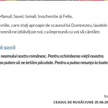
nuil, Savel, Ismail, Inochentie și Felix.
avriile, care stați aproape de scaunul lui Dumnezeu, laudele
heenă ne izbăviți pe noi, ca împreună cu voi să cântăm:
l-gavriil
a neamului nostru românesc. Pentru schimbarea vieții noastre.
dea putere să ne iertăm păcatele. Pentru a putea renunța la toate
Ne
CEASUL DE RUGĂCIUNE 25.06.20