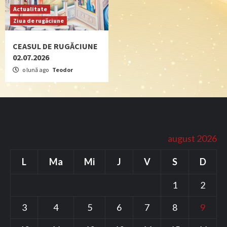
Actualitate
Ziua de rugăciune
CEASUL DE RUGĂCIUNE
02.07.2026
o lună ago
Teodor
august 2026
L
Ma
Mi
J
V
S
D
1
2
3
4
5
6
7
8
9