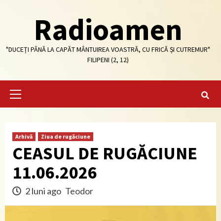
Skip
Radioamen
to
content
"DUCEȚI PÂNĂ LA CAPĂT MÂNTUIREA VOASTRĂ, CU FRICĂ ȘI CUTREMUR"
FILIPENI (2, 12)
Primary
Menu
Arhivă
Ziua de rugăciune
CEASUL DE RUGĂCIUNE
11.06.2026
2 luni ago
Teodor