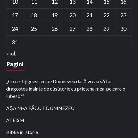
10
11
12
13
14
15
16
17
18
19
20
21
22
23
24
25
26
27
28
29
30
31
« iul.
Pagini
„Cu ce-L jignesc eu pe Dumnezeu dacă vreau să fac
dragostea înainte de căsătorie cu prietena mea, pe care o
iubesc?”
AȘA M-A FĂCUT DUMNEZEU
ATEISM
Biblia în istorie