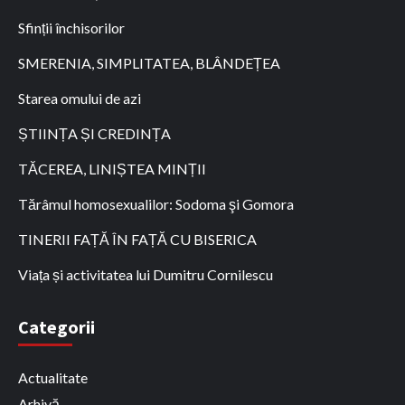
Sfinții închisorilor
SMERENIA, SIMPLITATEA, BLÂNDEȚEA
Starea omului de azi
ȘTIINȚA ȘI CREDINȚA
TĂCEREA, LINIȘTEA MINȚII
Tărâmul homosexualilor: Sodoma şi Gomora
TINERII FAȚĂ ÎN FAȚĂ CU BISERICA
Viața și activitatea lui Dumitru Cornilescu
Categorii
Actualitate
Arhivă