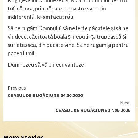
Rugați-vă lui Dumnezeu și Maicii Domnului pentru
toți cărora, prin păcatele noastre sau prin
indiferență, le-am făcut rău.
Să ne rugăm Domnului să ne ierte păcatele și să ne
vindece, căci toată boala și neputința trupească și
sufletească, din păcate vine. Să ne rugăm și pentru
pacea lumii !
Dumnezeu să vă binecuvânteze!
Continue
Previous
CEASUL DE RUGĂCIUNE 04.06.2026
Reading
Next
CEASUL DE RUGĂCIUNE 17.06.2026
More Stories