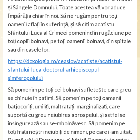
și Sângele Domnului. Toate acestea vă vor aduce
Împărăția chiar în noi. Să ne rugăm pentru toți
oamenii aflați în suferință, și să citim acatistul
Sfântului Luca al Crimeei pomenind în rugăciune pe
toți copiii bolnavi, pe toți oamenii bolnavi, din spitale
sau din casele lor.
https://doxologia.ro/ceaslov/acatiste/acatistul-
sfantului-luca-doctorul-arhiepiscopul-
simferopolului
Să pomenim pe toți cei bolnavi sufletește care greu
se chinuie în patimi. Să pomenim pe toți oamenii
batjocoriți, umiliți, maltratați, marginalizați, care
suportă cu greu neiubirea aproapelui, și astfel se
însingurează sau se-mbolnăvesc. Să pomenim pe
toți frații noștri neiubiți de nimeni, pe care i-am uitat.