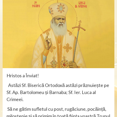
Hristos a Înviat!
Astăzi Sf. Biserică Ortodoxă astăzi prăznuiește pe
Sf. Ap. Bartolomeu și Barnaba; Sf. Ier. Luca al
Crimeei.
Să ne gătim sufletul cu post, rugăciune, pocăință,
milostenie și să primim în toată ființa voastră Trupul