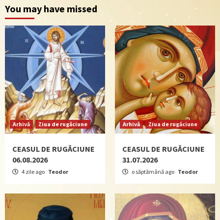
You may have missed
Arhivă
Ziua de rugăciune
Arhivă
Ziua de rugăciune
CEASUL DE RUGĂCIUNE
CEASUL DE RUGĂCIUNE
06.08.2026
31.07.2026
4 zile ago
Teodor
o săptămână ago
Teodor