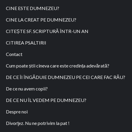
CINE ESTE DUMNEZEU?
CINE LA CREAT PE DUMNEZEU?
CITEȘTE SF. SCRIPTURĂ ÎNTR-UN AN
CITIREA PSALTIRII
Contact
Cum poate știi cineva care este credința adevărată?
DE CE ÎI ÎNGĂDUIE DUMNEZEU PE CEI CARE FAC RĂU?
De ce nu avem copii?
DE CE NU ÎL VEDEM PE DUMNEZEU?
Despre noi
Divorţez. Nu ne potrivim la pat !