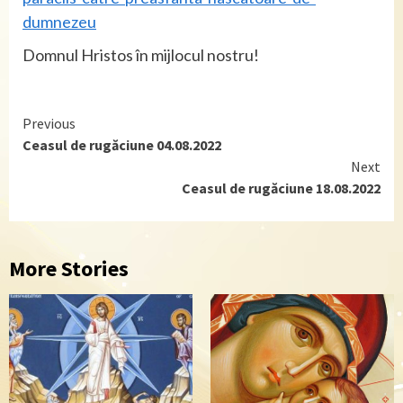
dumnezeu
Domnul Hristos în mijlocul nostru!
Continue
Previous
Ceasul de rugăciune 04.08.2022
Reading
Next
Ceasul de rugăciune 18.08.2022
More Stories