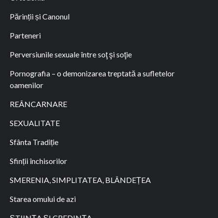
Părinții și Canonul
Parteneri
Perversiunile sexuale între soţ şi soţie
Pornografia – o demonizarea treptată a sufletelor
oamenilor
REÂNCARNARE
SEXUALITATE
Sfânta Tradiție
Sfinții închisorilor
SMERENIA, SIMPLITATEA, BLÂNDEȚEA
Starea omului de azi
ȘTIINȚA ȘI CREDINȚA