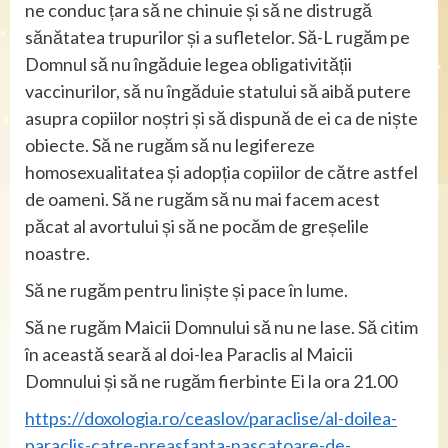
ne conduc țara să ne chinuie și să ne distrugă
sănătatea trupurilor și a sufletelor. Să-L rugăm pe
Domnul să nu îngăduie legea obligativității
vaccinurilor, să nu îngăduie statului să aibă putere
asupra copiilor noștri și să dispună de ei ca de niște
obiecte. Să ne rugăm să nu legifereze
homosexualitatea și adopția copiilor de către astfel
de oameni. Să ne rugăm să nu mai facem acest
păcat al avortului și să ne pocăm de greșelile
noastre.
Să ne rugăm pentru liniște și pace în lume.
Să ne rugăm Maicii Domnului să nu ne lase. Să citim
în această seară al doi-lea Paraclis al Maicii
Domnului și să ne rugăm fierbinte Ei la ora 21.00
https://doxologia.ro/ceaslov/paraclise/al-doilea-
paraclis-catre-preasfanta-nascatoare-de-