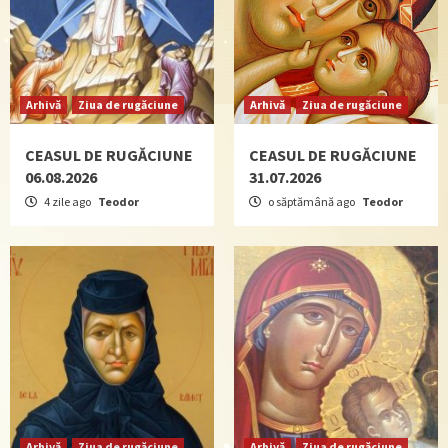
Arhivă
Ziua de rugăciune
Arhivă
Ziua de rugăciune
CEASUL DE RUGĂCIUNE
CEASUL DE RUGĂCIUNE
06.08.2026
31.07.2026
4 zile ago
Teodor
o săptămână ago
Teodor
Arhivă
Ziua de rugăciune
Arhivă
Ziua de rugăciune