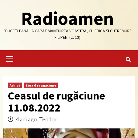
Skip
Radioamen
to
content
"DUCEȚI PÂNĂ LA CAPĂT MÂNTUIREA VOASTRĂ, CU FRICĂ ȘI CUTREMUR"
FILIPENI (2, 12)
Primary
Menu
Arhivă
Ziua de rugăciune
Ceasul de rugăciune
11.08.2022
4 ani ago
Teodor