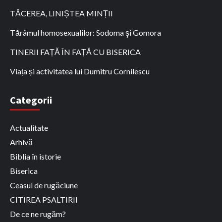
TĂCEREA, LINIȘTEA MINȚII
Tărâmul homosexualilor: Sodoma şi Gomora
TINERII FAȚĂ ÎN FAȚĂ CU BISERICA
Viața și activitatea lui Dumitru Cornilescu
Categorii
Actualitate
Arhivă
Biblia în istorie
Biserica
Ceasul de rugăciune
CITIREA PSALTIRII
De ce ne rugăm?