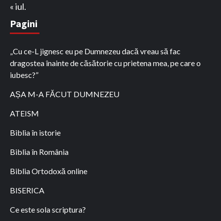
« iul.
Pagini
„Cu ce-L jignesc eu pe Dumnezeu dacă vreau să fac
dragostea înainte de căsătorie cu prietena mea, pe care o
iubesc?”
AȘA M-A FĂCUT DUMNEZEU
ATEISM
Biblia în istorie
Biblia în România
Biblia Ortodoxă online
BISERICA
Ce este sola scriptura?