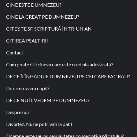
CINE ESTE DUMNEZEU?
CINE LA CREAT PE DUMNEZEU?
CITEȘTE SF. SCRIPTURĂ ÎNTR-UN AN
CITIREA PSALTIRII
Contact
Cum poate știi cineva care este credința adevărată?
DE CE ÎI ÎNGĂDUIE DUMNEZEU PE CEI CARE FAC RĂU?
De ce nu avem copii?
DE CE NU ÎL VEDEM PE DUMNEZEU?
Despre noi
Divorţez. Nu ne potrivim la pat !
Doamne, este sau nu sexualitatea consecinţă a păcatului?