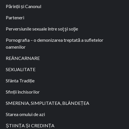
Părinții și Canonul
Parteneri
Perversiunile sexuale între soţ şi soţie
Pornografia – o demonizarea treptată a sufletelor
oamenilor
REÂNCARNARE
SEXUALITATE
Sfânta Tradiție
Sfinții închisorilor
SMERENIA, SIMPLITATEA, BLÂNDEȚEA
Starea omului de azi
ȘTIINȚA ȘI CREDINȚA