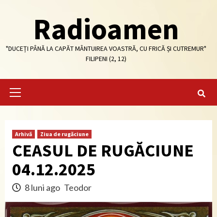
Skip
Radioamen
to
content
"DUCEȚI PÂNĂ LA CAPĂT MÂNTUIREA VOASTRĂ, CU FRICĂ ȘI CUTREMUR"
FILIPENI (2, 12)
Primary
Menu
Arhivă
Ziua de rugăciune
CEASUL DE RUGĂCIUNE
04.12.2025
8 luni ago
Teodor