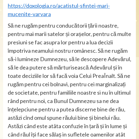
https://doxologia.ro/acatistul-sfintei-mari-
mucenite-varvara
Să ne rugăm pentru conducătorii țării noastre,
pentru mai marii satelor și orașelor, pentru că multe
presiuni se fac asupra lor pentru a lua decizii
împotriva neamului nostru românesc. Să ne rugăm
să-i lumineze Dumnezeu, să le descopere Adevărul,
să le dea putere să mărturisească Adevărul și în
toate deciziile lor să facă voia Celui PreaÎnalt. Să ne
rugăm pentru cei bolnavi, pentru cei marginalizați
de societate, pentru familiile noastre si nu în ultimul
rând pentru noi, ca Bunul Dumnezeu sa ne dea
înțelepciune pentru a putea discerne bine de rău,
astăzi cînd omul spune răului bine și binelui rău.
Astăzi când este atâta confuzie în țară și în lume și
când răul își face sălaș in sufletele oamenilor atât