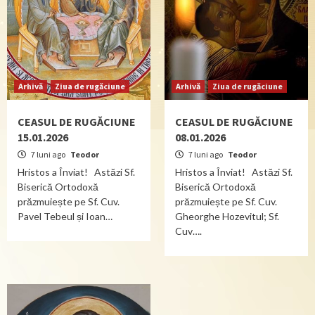
Arhivă
Ziua de rugăciune
Arhivă
Ziua de rugăciune
CEASUL DE RUGĂCIUNE
CEASUL DE RUGĂCIUNE
15.01.2026
08.01.2026
7 luni ago
Teodor
7 luni ago
Teodor
Hristos a Înviat! Astăzi Sf.
Hristos a Înviat! Astăzi Sf.
Biserică Ortodoxă
Biserică Ortodoxă
prăzmuiește pe Sf. Cuv.
prăzmuiește pe Sf. Cuv.
Pavel Tebeul și Ioan…
Gheorghe Hozevitul; Sf.
Cuv….