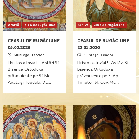
Arhivă
Ziua de rugăciune
Arhivă
Ziua de rugăciune
CEASUL DE RUGĂCIUNE
CEASUL DE RUGĂCIUNE
05.02.2026
22.01.2026
6 luni ago
Teodor
7 luni ago
Teodor
Hristos a Înviat! Astăzi Sf.
Hristos a Înviat! Astăzi Sf.
Biserică Ortodoxă
Biserică Ortodoxă
prăzmuiește pe Sf. Mc.
prăzmuiește pe S. Ap.
Agata și Teodula. Vă…
Timotei; Sf. Cuv. Mc….