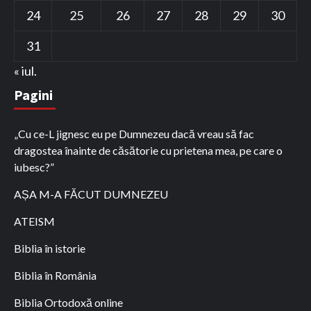
24
25
26
27
28
29
30
31
« iul.
Pagini
„Cu ce-L jignesc eu pe Dumnezeu dacă vreau să fac
dragostea înainte de căsătorie cu prietena mea, pe care o
iubesc?”
AȘA M-A FĂCUT DUMNEZEU
ATEISM
Biblia în istorie
Biblia în România
Biblia Ortodoxă online