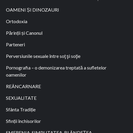
OAMENI ȘI DINOZAURI
Ortodoxia
Părinții și Canonul
Parteneri
Perversiunile sexuale între soţ şi soţie
Pornografia – o demonizarea treptată a sufletelor
oamenilor
REÂNCARNARE
SEXUALITATE
Sfânta Tradiție
Sfinții închisorilor
SMERENIA, SIMPLITATEA, BLÂNDEȚEA