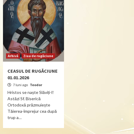
Arhivă
Ziua de rugăciune
CEASUL DE RUGĂCIUNE
01.01.2026
7 luni ago
Teodor
Hristos se naște Slăviți-l!
Astăzi Sf. Biserică
Ortodoxă prăzmuiește
Tăierea-împrejur cea după
trup a…