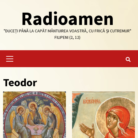
Skip
Radioamen
to
content
"DUCEȚI PÂNĂ LA CAPĂT MÂNTUIREA VOASTRĂ, CU FRICĂ ȘI CUTREMUR"
FILIPENI (2, 12)
Primary
Menu
Teodor