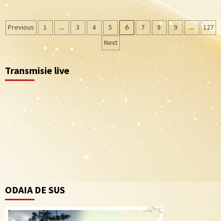
Navigare
Previous
1
…
3
4
5
6
7
8
9
…
127
în
Next
articole
Transmisie live
ODAIA DE SUS