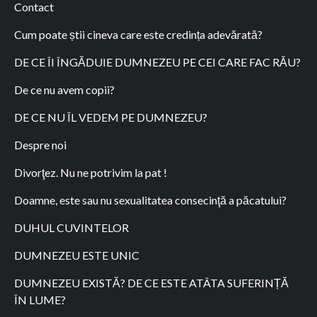
Contact
Cum poate știi cineva care este credința adevărată?
DE CE ÎI ÎNGĂDUIE DUMNEZEU PE CEI CARE FAC RĂU?
De ce nu avem copii?
DE CE NU ÎL VEDEM PE DUMNEZEU?
Despre noi
Divorţez. Nu ne potrivim la pat !
Doamne, este sau nu sexualitatea consecinţă a păcatului?
DUHUL CUVINTELOR
DUMNEZEU ESTE UNIC
DUMNEZEU EXISTĂ? DE CE ESTE ATÂTA SUFERINȚĂ
ÎN LUME?