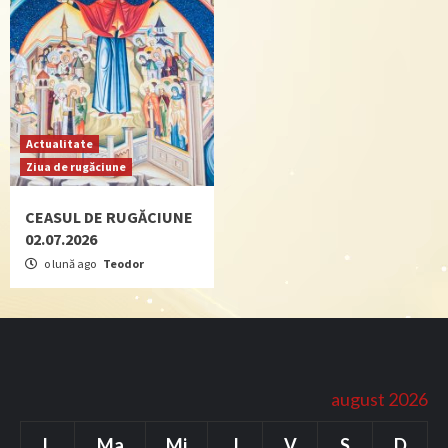
Actualitate
Ziua de rugăciune
CEASUL DE RUGĂCIUNE
02.07.2026
o lună ago
Teodor
august 2026
L
Ma
Mi
J
V
S
D