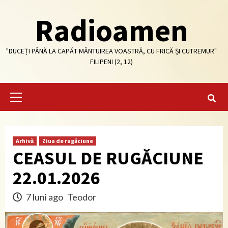
Skip
Radioamen
to
content
"DUCEȚI PÂNĂ LA CAPĂT MÂNTUIREA VOASTRĂ, CU FRICĂ ȘI CUTREMUR"
FILIPENI (2, 12)
Primary
Menu
Arhivă
Ziua de rugăciune
CEASUL DE RUGĂCIUNE
22.01.2026
7 luni ago
Teodor