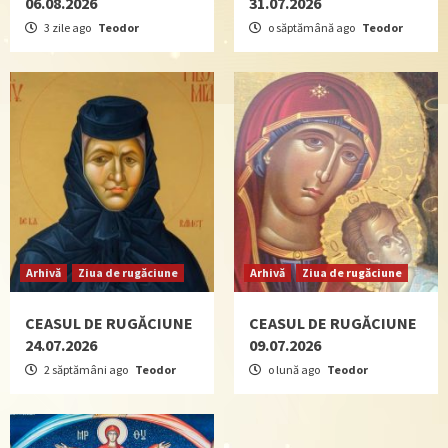
06.08.2026
31.07.2026
3 zile ago
Teodor
o săptămână ago
Teodor
Arhivă
Ziua de rugăciune
Arhivă
Ziua de rugăciune
CEASUL DE RUGĂCIUNE
CEASUL DE RUGĂCIUNE
24.07.2026
09.07.2026
2 săptămâni ago
Teodor
o lună ago
Teodor