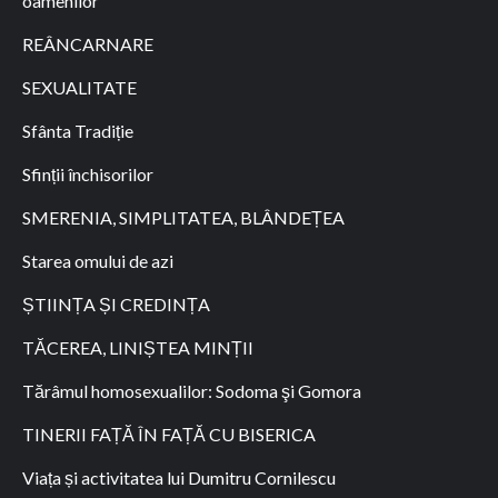
oamenilor
REÂNCARNARE
SEXUALITATE
Sfânta Tradiție
Sfinții închisorilor
SMERENIA, SIMPLITATEA, BLÂNDEȚEA
Starea omului de azi
ȘTIINȚA ȘI CREDINȚA
TĂCEREA, LINIȘTEA MINȚII
Tărâmul homosexualilor: Sodoma şi Gomora
TINERII FAȚĂ ÎN FAȚĂ CU BISERICA
Viața și activitatea lui Dumitru Cornilescu