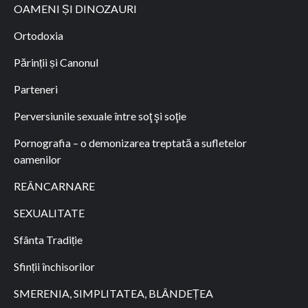
OAMENI ȘI DINOZAURI
Ortodoxia
Părinții și Canonul
Parteneri
Perversiunile sexuale între soţ şi soţie
Pornografia – o demonizarea treptată a sufletelor
oamenilor
REÂNCARNARE
SEXUALITATE
Sfânta Tradiție
Sfinții închisorilor
SMERENIA, SIMPLITATEA, BLÂNDEȚEA