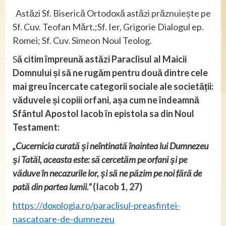
Astăzi Sf. Biserică Ortodoxă astăzi prăznuiește pe
Sf. Cuv. Teofan Mărt.;Sf. Ier, Grigorie Dialogul ep.
Romei; Sf. Cuv. Simeon Noul Teolog.
S
ă citim împreună astăzi Paraclisul al Maicii
Domnului și să ne rugăm pentru două dintre cele
mai greu încercate categorii sociale ale societății:
văduvele și copiii orfani, așa cum ne îndeamnă
Sfântul Apostol Iacob în epistola sa din Noul
Testament:
„Cucernicia curată şi neîntinată înaintea lui Dumnezeu
şi Tatăl, aceasta este: să cercetăm pe orfani şi pe
văduve în necazurile lor, şi să ne păzim pe noi fără de
pată din partea lumii.”
(Iacob 1, 27)
https://doxologia.ro/paraclisul-preasfintei-
nascatoare-de-dumnezeu