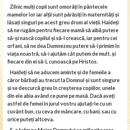
Zilnic mulți copii sunt omorâți în pântecele
mamelor lor iar alții sunt părăsiți în maternități și
lăsați singuri pe acest greu drum al vieții. Haideți
să ne rugăm pentru fiecare mamă să aibă putere
să-și nască copilul și să-l crească, iar pentru cei
orfani, să ne dea Dumnezeu putere să-i primim în
viața noastră, să-i ajutăm cât putem de mult, și
fiecare din ei să-L cunoască pe Hristos.
Haideți să ne aducem aminte și de femeile a
căror bărbați au trecut la Domnul și sunt singure
și se descurcă greu în creșterea copiilor, unele
din ele abia având ce pune pe masă. Dacă aveți
astfel de femei în jurul vostru ajutați-le cu un
cuvânt bun, cu ceva de mâncare, cu bani, sau cu
orice puteți altceva.