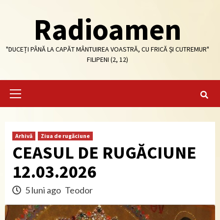
Skip
Radioamen
to
content
"DUCEȚI PÂNĂ LA CAPĂT MÂNTUIREA VOASTRĂ, CU FRICĂ ȘI CUTREMUR"
FILIPENI (2, 12)
Primary
Menu
Arhivă
Ziua de rugăciune
CEASUL DE RUGĂCIUNE
12.03.2026
5 luni ago
Teodor