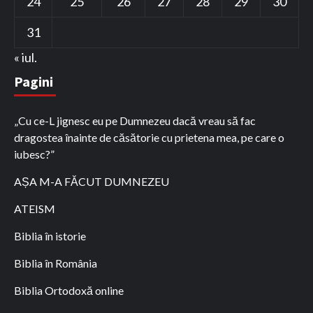
24
25
26
27
28
29
30
31
« iul.
Pagini
„Cu ce-L jignesc eu pe Dumnezeu dacă vreau să fac
dragostea înainte de căsătorie cu prietena mea, pe care o
iubesc?”
AȘA M-A FĂCUT DUMNEZEU
ATEISM
Biblia în istorie
Biblia în România
Biblia Ortodoxă online