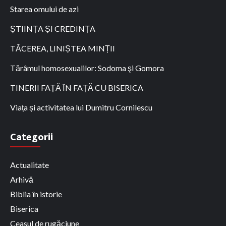
Starea omului de azi
ȘTIINȚA ȘI CREDINȚA
TĂCEREA, LINIȘTEA MINȚII
Tărâmul homosexualilor: Sodoma şi Gomora
TINERII FAȚĂ ÎN FAȚĂ CU BISERICA
Viața și activitatea lui Dumitru Cornilescu
Categorii
Actualitate
Arhivă
Biblia în istorie
Biserica
Ceasul de rugăciune