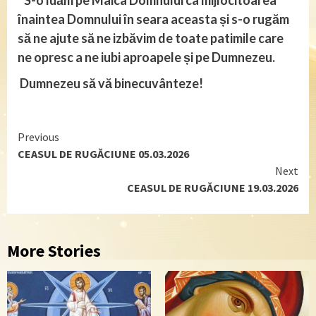
S-o luăm pe Maica Domnului ca mijlocitoarea
înaintea Domnului în seara aceasta și s-o rugăm
să ne ajute să ne izbăvim de toate patimile care
ne opresc a ne iubi aproapele și pe Dumnezeu.
Dumnezeu să vă binecuvânteze!
Continue
Previous
CEASUL DE RUGĂCIUNE 05.03.2026
Reading
Next
CEASUL DE RUGĂCIUNE 19.03.2026
More Stories