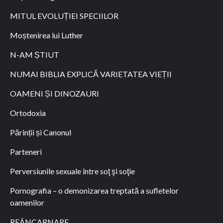
MITUL EVOLUȚIEI SPECIILOR
Moștenirea lui Luther
N-AM ȘTIUT
NUMAI BIBLIA EXPLICĂ VARIETATEA VIEȚII
OAMENI ȘI DINOZAURI
Ortodoxia
Părinții și Canonul
Parteneri
Perversiunile sexuale între soţ şi soţie
Pornografia – o demonizarea treptată a sufletelor
oamenilor
REÂNCARNARE