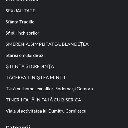
SEXUALITATE
Sfânta Tradiție
Sfinții închisorilor
SMERENIA, SIMPLITATEA, BLÂNDEȚEA
Starea omului de azi
ȘTIINȚA ȘI CREDINȚA
TĂCEREA, LINIȘTEA MINȚII
Tărâmul homosexualilor: Sodoma şi Gomora
TINERII FAȚĂ ÎN FAȚĂ CU BISERICA
Viața și activitatea lui Dumitru Cornilescu
Categorii