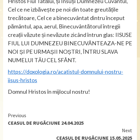
Hristos Fiul Tatălui, și Însuși Dumnezeu Cuvântul,
Cel ce ne izbăvește pe noi din toate greutățile
trecătoare, Cel ce a binecuvântat dintru început
pământul, apa, aerul, Binecuvântătorul întregii
creații văzute și nevăzute zicând întrun glas: IISUSE
FIUL LUI DUMNEZEU BINECUVÂNTEAZA-NE PE
NOI ȘI PE URMAȘII NOȘTRI, ÎNTRU SLAVA
NUMELUI TĂU CEL SFÂNT.
https://doxologia.ro/acatistul-domnului-nostru-
iisus-hristos
Domnul Hristos în mijlocul nostru!
Continue
Previous
CEASUL DE RUGĂCIUNE 24.04.2025
Reading
Next
CEASUL DE RUGĂCIUNE 15.05.2025