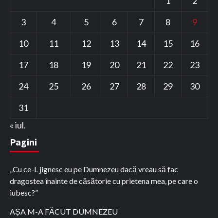
1
2
3
4
5
6
7
8
9
10
11
12
13
14
15
16
17
18
19
20
21
22
23
24
25
26
27
28
29
30
31
« iul.
Pagini
„Cu ce-L jignesc eu pe Dumnezeu dacă vreau să fac
dragostea înainte de căsătorie cu prietena mea, pe care o
iubesc?”
AȘA M-A FĂCUT DUMNEZEU