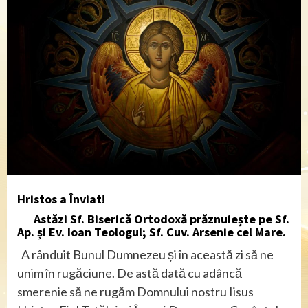
Hristos a Înviat!
Astăzi Sf. Biserică Ortodoxă prăznuiește pe Sf.
Ap. și Ev. Ioan Teologul; Sf. Cuv. Arsenie cel Mare.
A rânduit Bunul Dumnezeu și în această zi să ne
unim în rugăciune. De astă dată cu adâncă
smerenie să ne rugăm Domnului nostru Iisus