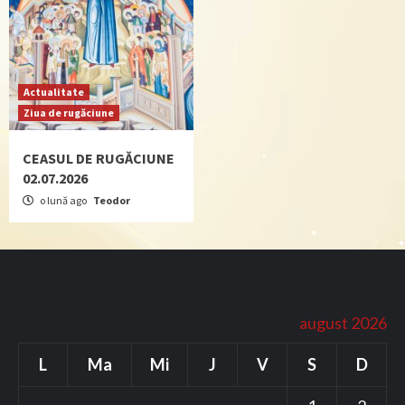
Actualitate
Ziua de rugăciune
CEASUL DE RUGĂCIUNE
02.07.2026
o lună ago
Teodor
august 2026
L
Ma
Mi
J
V
S
D