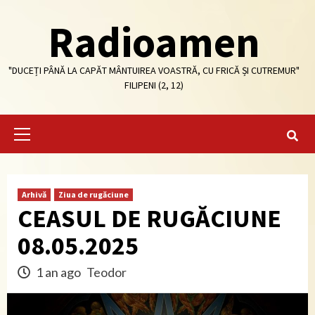
Skip
Radioamen
to
content
"DUCEȚI PÂNĂ LA CAPĂT MÂNTUIREA VOASTRĂ, CU FRICĂ ȘI CUTREMUR"
FILIPENI (2, 12)
Primary
Menu
Arhivă
Ziua de rugăciune
CEASUL DE RUGĂCIUNE
08.05.2025
1 an ago
Teodor