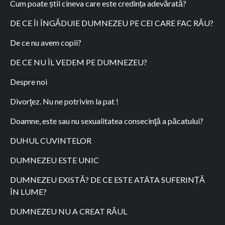
Cum poate știi cineva care este credința adevărată?
DE CE ÎI ÎNGĂDUIE DUMNEZEU PE CEI CARE FAC RĂU?
De ce nu avem copii?
DE CE NU ÎL VEDEM PE DUMNEZEU?
Despre noi
Divorţez. Nu ne potrivim la pat !
Doamne, este sau nu sexualitatea consecinţă a păcatului?
DUHUL CUVINTELOR
DUMNEZEU ESTE UNIC
DUMNEZEU EXISTĂ? DE CE ESTE ATÂTA SUFERINȚĂ
ÎN LUME?
DUMNEZEU NU A CREAT RĂUL