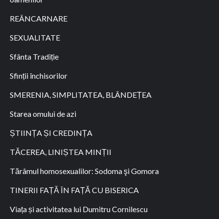
REÂNCARNARE
SEXUALITATE
Sfânta Tradiție
Sfinții închisorilor
SMERENIA, SIMPLITATEA, BLÂNDEȚEA
Starea omului de azi
ȘTIINȚA ȘI CREDINȚA
TĂCEREA, LINIȘTEA MINȚII
Tărâmul homosexualilor: Sodoma şi Gomora
TINERII FAȚĂ ÎN FAȚĂ CU BISERICA
Viața și activitatea lui Dumitru Cornilescu