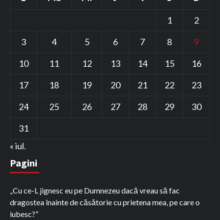
1
2
3
4
5
6
7
8
9
10
11
12
13
14
15
16
17
18
19
20
21
22
23
24
25
26
27
28
29
30
31
« iul.
Pagini
„Cu ce-L jignesc eu pe Dumnezeu dacă vreau să fac
dragostea înainte de căsătorie cu prietena mea, pe care o
iubesc?”