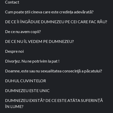
Contact
Cum poate știi cineva care este credința adevărată?
DE CE ÎI ÎNGĂDUIE DUMNEZEU PE CEI CARE FAC RĂU?
De ce nu avem copii?
DE CE NU ÎL VEDEM PE DUMNEZEU?
Despre noi
Divorţez. Nu ne potrivim la pat !
Doamne, este sau nu sexualitatea consecinţă a păcatului?
DUHUL CUVINTELOR
DUMNEZEU ESTE UNIC
DUMNEZEU EXISTĂ? DE CE ESTE ATÂTA SUFERINȚĂ
ÎN LUME?