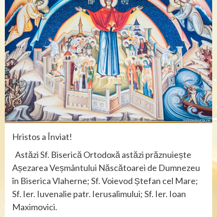
Hristos a Înviat!
Astăzi Sf. Biserică Ortodoxă astăzi prăznuiește
Așezarea Veșmântului Născătoarei de Dumnezeu
în Biserica Vlaherne; Sf. Voievod Ștefan cel Mare;
Sf. Ier. Iuvenalie patr. Ierusalimului; Sf. Ier. Ioan
Maximovici.