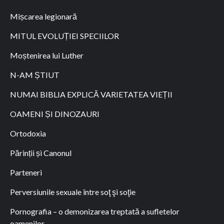
Mișcarea legionară
MITUL EVOLUȚIEI SPECIILOR
Moștenirea lui Luther
N-AM ȘTIUT
NUMAI BIBLIA EXPLICĂ VARIETATEA VIEȚII
OAMENI ȘI DINOZAURI
Ortodoxia
Părinții și Canonul
Parteneri
Perversiunile sexuale între soţ şi soţie
Pornografia – o demonizarea treptată a sufletelor
oamenilor