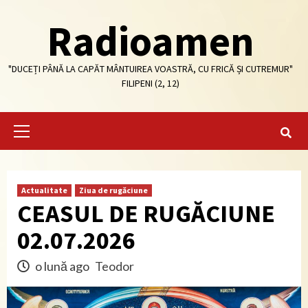
Skip
Radioamen
to
content
"DUCEȚI PÂNĂ LA CAPĂT MÂNTUIREA VOASTRĂ, CU FRICĂ ȘI CUTREMUR"
FILIPENI (2, 12)
Primary
Menu
Actualitate
Ziua de rugăciune
CEASUL DE RUGĂCIUNE
02.07.2026
o lună ago
Teodor