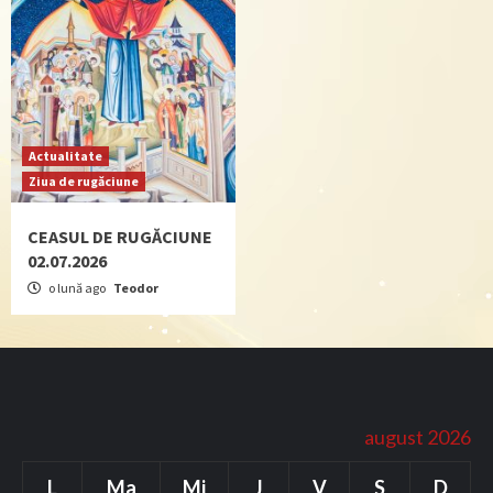
Actualitate
Ziua de rugăciune
CEASUL DE RUGĂCIUNE
02.07.2026
o lună ago
Teodor
august 2026
L
Ma
Mi
J
V
S
D