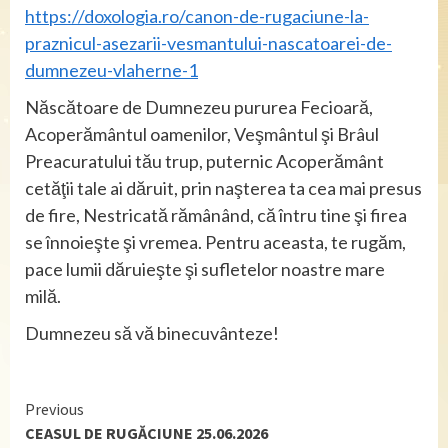
https://doxologia.ro/canon-de-rugaciune-la-
praznicul-asezarii-vesmantului-nascatoarei-de-
dumnezeu-vlaherne-1
Născătoare de Dumnezeu pururea Fecioară,
Acoperământul oamenilor, Veşmântul şi Brâul
Preacuratului tău trup, puternic Acoperământ
cetăţii tale ai dăruit, prin naşterea ta cea mai presus
de fire, Nestricată rămânând, că întru tine şi firea
se înnoieşte şi vremea. Pentru aceasta, te rugăm,
pace lumii dăruieşte şi sufletelor noastre mare
milă.
Dumnezeu să vă binecuvânteze!
Continue
Previous
CEASUL DE RUGĂCIUNE 25.06.2026
Reading