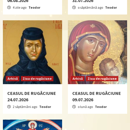
06.08.2026
31.07.2026
4 zile ago
Teodor
o săptămână ago
Teodor
Arhivă
Ziua de rugăciune
Arhivă
Ziua de rugăciune
CEASUL DE RUGĂCIUNE
CEASUL DE RUGĂCIUNE
24.07.2026
09.07.2026
2 săptămâni ago
Teodor
o lună ago
Teodor