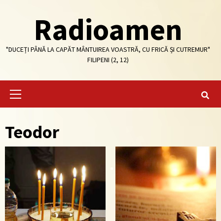
Skip
Radioamen
to
content
"DUCEȚI PÂNĂ LA CAPĂT MÂNTUIREA VOASTRĂ, CU FRICĂ ȘI CUTREMUR"
FILIPENI (2, 12)
Primary
Menu
Teodor