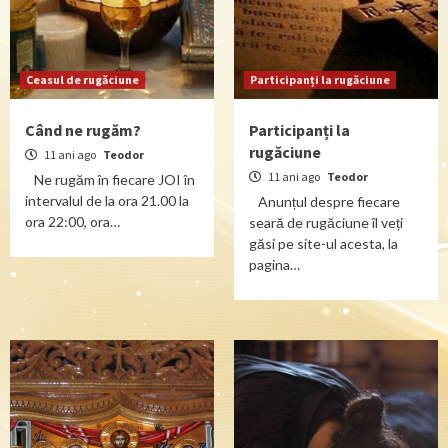
Ceasul de rugăciune
Participanți la rugăciune
Când ne rugăm?
Participanți la
rugăciune
11 ani ago
Teodor
11 ani ago
Teodor
Ne rugăm în fiecare JOI în
intervalul de la ora 21.00 la
Anunțul despre fiecare
ora 22:00, ora…
seară de rugăciune îl veți
găsi pe site-ul acesta, la
pagina…