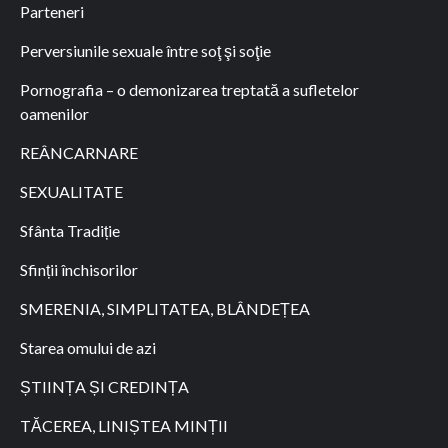
Parteneri
Perversiunile sexuale între soţ şi soţie
Pornografia – o demonizarea treptată a sufletelor
oamenilor
REÂNCARNARE
SEXUALITATE
Sfânta Tradiție
Sfinții închisorilor
SMERENIA, SIMPLITATEA, BLÂNDEȚEA
Starea omului de azi
ȘTIINȚA ȘI CREDINȚA
TĂCEREA, LINIȘTEA MINȚII