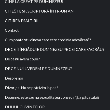
CINE LA CREAT PE DUMNEZEU?
CITEȘTE SF. SCRIPTURĂ ÎNTR-UN AN
CITIREA PSALTIRII
Contact
Cum poate știi cineva care este credința adevărată?
DE CE ÎI ÎNGĂDUIE DUMNEZEU PE CEI CARE FAC RĂU?
De ce nu avem copii?
DE CE NU ÎL VEDEM PE DUMNEZEU?
Despre noi
Divorţez. Nu ne potrivim la pat !
Doamne, este sau nu sexualitatea consecinţă a păcatului?
DUHUL CUVINTELOR