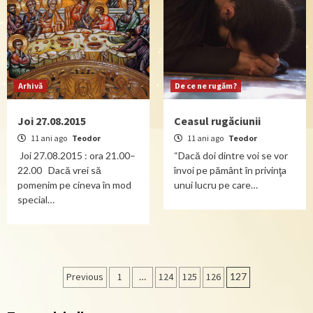
Arhivă
De ce ne rugăm?
Joi 27.08.2015
Ceasul rugăciunii
11 ani ago
Teodor
11 ani ago
Teodor
Joi 27.08.2015 : ora 21.00–
“Dacă doi dintre voi se vor
22.00 Dacă vrei să
învoi pe pământ în privinţa
pomenim pe cineva în mod
unui lucru pe care…
special…
Navigare
Previous
1
…
124
125
126
127
în