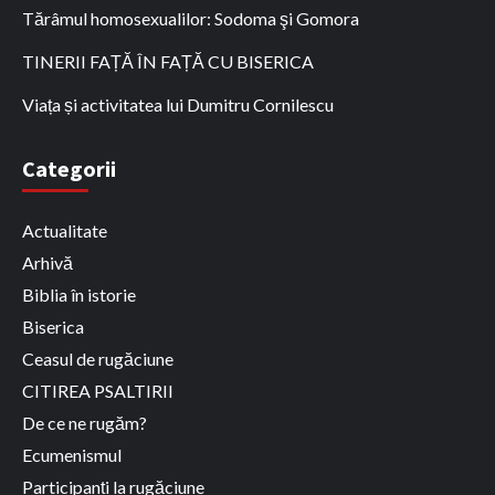
Tărâmul homosexualilor: Sodoma şi Gomora
TINERII FAȚĂ ÎN FAȚĂ CU BISERICA
Viața și activitatea lui Dumitru Cornilescu
Categorii
Actualitate
Arhivă
Biblia în istorie
Biserica
Ceasul de rugăciune
CITIREA PSALTIRII
De ce ne rugăm?
Ecumenismul
Participanți la rugăciune